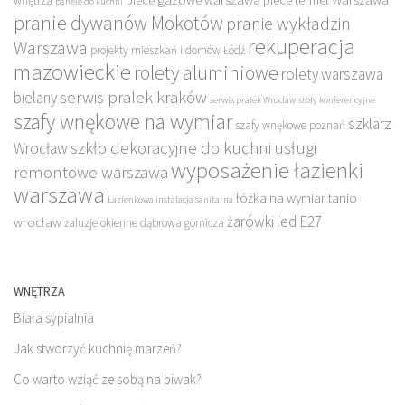
wnętrza
panele do kuchni
pranie dywanów Mokotów
pranie wykładzin
rekuperacja
Warszawa
projekty mieszkań i domów Łódź
mazowieckie
rolety aluminiowe
rolety warszawa
serwis pralek kraków
bielany
serwis pralek Wrocław
stoły konferencyjne
szafy wnękowe na wymiar
szklarz
szafy wnękowe poznań
szkło dekoracyjne do kuchni
usługi
Wrocław
wyposażenie łazienki
remontowe warszawa
warszawa
łóżka na wymiar tanio
Łazienkowa instalacja sanitarna
żarówki led E27
wrocław
żaluzje okienne dąbrowa górnicza
WNĘTRZA
Biała sypialnia
Jak stworzyć kuchnię marzeń?
Co warto wziąć ze sobą na biwak?