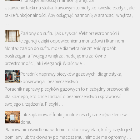
z funkcjonalnością i harmonią wnętrza
Ustawienie tacki na stoliku kawowym to nie tylko kwestia estetyki, ale
także funkcjonalności. Aby osiągnąć harmonię w aranżacji wnętrza,
…
Zasłony do sufitu: jak uzyskać efekt przestronności i
elegancji dzięki odpowiedniemu montażowi i tkaninom
Montaż zasłon do sufitu może diametralnie zmienić sposób
postrzegania Twojego wnętrza, nadając mu zarówno
przestronności, jak i elegancji. Właściwie …
Poradnik naprawy piecyków gazowych: diagnostyka,
konserwacja i bezpieczeństwo
Poradnik naprawy piecyków gazowych to niezbędny przewodnik
dla każdego, kto chce zadbać o bezpieczeństwo i sprawność
swojego urządzenia. Piecyki …
Jak zaplanować funkcjonalne i estetyczne oświetlenie w
domu
Planowanie oświetlenia w domu to kluczowy etap, który często jest
pomijany lub traktowany po macoszemu, mimo że ma ogromny …