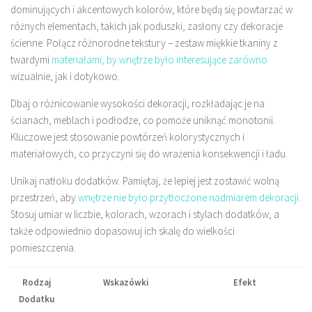
dominujących i akcentowych kolorów, które będą się powtarzać w
różnych elementach, takich jak poduszki, zasłony czy dekoracje
ścienne. Połącz różnorodne tekstury – zestaw miękkie tkaniny z
twardymi
materiałami, by wnętrze było interesujące zarówno
wizualnie, jak i dotykowo.
Dbaj o różnicowanie wysokości dekoracji, rozkładając je na
ścianach, meblach i podłodze, co pomoże uniknąć monotonii.
Kluczowe jest stosowanie powtórzeń kolorystycznych i
materiałowych, co przyczyni się do wrażenia konsekwencji i ładu.
Unikaj natłoku dodatków. Pamiętaj, że lepiej jest zostawić wolną
przestrzeń, aby
wnętrze nie było przytłoczone nadmiarem dekoracji
.
Stosuj umiar w liczbie, kolorach, wzorach i stylach dodatków, a
także odpowiednio dopasowuj ich skalę do wielkości
pomieszczenia.
Rodzaj
Wskazówki
Efekt
Dodatku