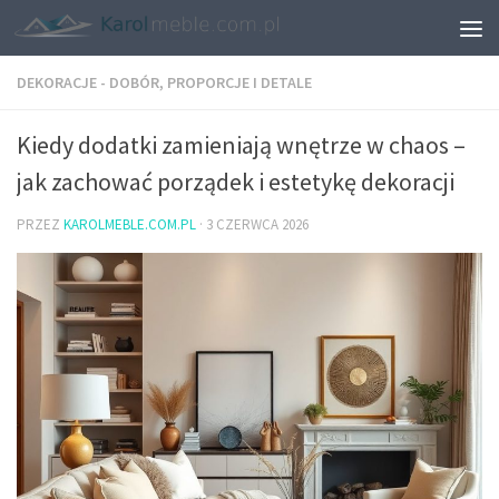
DEKORACJE - DOBÓR, PROPORCJE I DETALE
Kiedy dodatki zamieniają wnętrze w chaos –
jak zachować porządek i estetykę dekoracji
PRZEZ
KAROLMEBLE.COM.PL
·
3 CZERWCA 2026