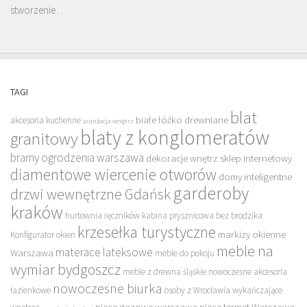
stworzenie …
TAGI
blat
białe łóżko drewniane
akcesoria kuchenne
aranżacja wnętrz
blaty z konglomeratów
granitowy
bramy ogrodzenia warszawa
dekoracje wnętrz sklep internetowy
diamentowe wiercenie otworów
domy inteligentne
garderoby
drzwi wewnętrzne Gdańsk
kraków
hurtownia ręczników
kabina prysznicowa bez brodzika
krzesełka turystyczne
markizy okienne
Konfigurator okien
meble na
materace lateksowe
Warszawa
meble do pokoju
wymiar bydgoszcz
meble z drewna śląskie
nowoczesne akcesoria
nowoczesne biurka
łazienkowe
osoby z Wrocławia wykańczające
piece gazowe warszawa
piece termet Warszawa