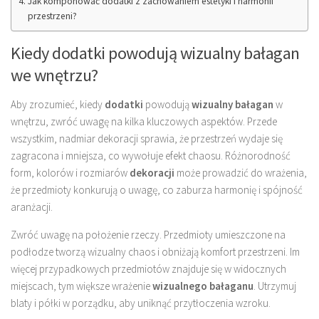
Jak komponować dodatki z zachowaniem estetyki i harmonii
przestrzeni?
Kiedy dodatki powodują wizualny bałagan
we wnętrzu?
Aby zrozumieć, kiedy
dodatki
powodują
wizualny bałagan
w
wnętrzu, zwróć uwagę na kilka kluczowych aspektów. Przede
wszystkim, nadmiar dekoracji sprawia, że przestrzeń wydaje się
zagracona i mniejsza, co wywołuje efekt chaosu. Różnorodność
form, kolorów i rozmiarów
dekoracji
może prowadzić do wrażenia,
że przedmioty konkurują o uwagę, co zaburza harmonię i spójność
aranżacji.
Zwróć uwagę na położenie rzeczy. Przedmioty umieszczone na
podłodze tworzą wizualny chaos i obniżają komfort przestrzeni. Im
więcej przypadkowych przedmiotów znajduje się w widocznych
miejscach, tym większe wrażenie
wizualnego bałaganu
. Utrzymuj
blaty i półki w porządku, aby uniknąć przytłoczenia wzroku.