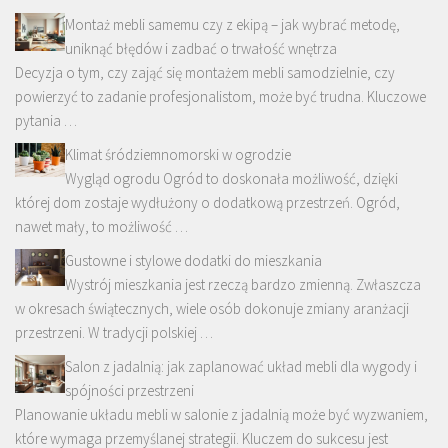
Montaż mebli samemu czy z ekipą – jak wybrać metodę,
uniknąć błędów i zadbać o trwałość wnętrza
Decyzja o tym, czy zająć się montażem mebli samodzielnie, czy
powierzyć to zadanie profesjonalistom, może być trudna. Kluczowe
pytania …
Klimat śródziemnomorski w ogrodzie
Wygląd ogrodu Ogród to doskonała możliwość, dzięki
której dom zostaje wydłużony o dodatkową przestrzeń. Ogród,
nawet mały, to możliwość …
Gustowne i stylowe dodatki do mieszkania
Wystrój mieszkania jest rzeczą bardzo zmienną. Zwłaszcza
w okresach świątecznych, wiele osób dokonuje zmiany aranżacji
przestrzeni. W tradycji polskiej …
Salon z jadalnią: jak zaplanować układ mebli dla wygody i
spójności przestrzeni
Planowanie układu mebli w salonie z jadalnią może być wyzwaniem,
które wymaga przemyślanej strategii. Kluczem do sukcesu jest