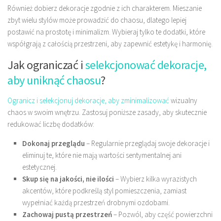
Również dobierz dekoracje zgodnie z ich charakterem. Mieszanie
zbyt wielu stylów może prowadzić do chaosu, dlatego lepiej
postawić na prostotę i minimalizm. Wybieraj tylko te dodatki, które
współgrają z całością przestrzeni, aby zapewnić estetykę i harmonię.
Jak ograniczać i
selekcjonować dekoracje,
aby uniknąć chaosu
?
Ogranicz i selekcjonuj dekoracje, aby zminimalizować
wizualny
chaos w swoim wnętrzu. Zastosuj poniższe zasady, aby skutecznie
redukować liczbę dodatków:
Dokonaj przeglądu
– Regularnie przeglądaj swoje dekoracje i
eliminuj te, które nie mają wartości sentymentalnej ani
estetycznej.
Skup się na jakości, nie ilości
– Wybierz kilka wyrazistych
akcentów, które podkreślą styl pomieszczenia, zamiast
wypełniać każdą przestrzeń drobnymi ozdobami.
Zachowaj pustą przestrzeń
– Pozwól, aby część powierzchni