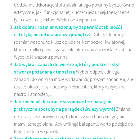
Codzienne dekoracje stołu jadalnianego powinny być zarówno
estetyczne, jak i funkcjonalne; kluczem jest umiejętne łączenie
tych dwóch aspektów. Wiele osób wpada w...
Jak dobrać rozmiar wazonu, by zapewnić stabilność i
estetykę bukietu w aranżacji wnętrza
Dobrze dobrany
rozmiar wazonu to klucz do udanej kompozycji kwiatowej,
która nie tylko przyciąga wzrok, ale również pozostaje stabilna.
Wysokość wazonu powinna...
Jak wybrać zapach do wnętrza, który podkreśli styl i
stworzy pożądaną atmosferę
Wybór odpowiedniego
zapachu do wnętrza może wydawać się prostym zadaniem, ale
często okazuje się kluczowym elementem, który wpływa na
nastrój i atmosferę...
Jak zmieniać dekoracje sezonowe bez bałaganu:
praktyczne sposoby na porządek i świeży wystrój
Zmiana
dekoracji sezonowych często kończy się chaosem, gdy nie
mamy jasnego planu. Aby uniknąć bałaganu, warto podejść do
tego zadania w sposób...
Taca dekoracyjna w praktyce: jak łączyć funkcję z