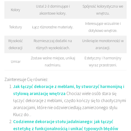
Ustal 2-3 dominujące i
Spójność kolorystyczna we
Kolory
akcentowe kolory.
wnętrzu.
Interesujące wizualnie i
Tekstury
Łącz różnorodne materiały.
dotykowo wnętrze.
Wysokość
Rozmieszczaj dodatki na
Uniknięcie monotonności w
dekoracji
różnych wysokościach.
aranżacji.
Zostaw wolne miejsce, unikaj
Estetyczny i harmonijny
Umiar
nadmiaru.
wyraz przestrzeni.
Zainteresuje Cię również:
Jak łączyć dekoracje z meblami, by stworzyć harmonijną i
stylową aranżację wnętrza
Chociaż wiele osób stara się
łączyć dekoracje z meblami, często kończy się to chaotycznymi
aranżacjami, które nie odzwierciedlają zamierzonego stylu.
Klucz do...
Codzienne dekoracje stołu jadalnianego: jak łączyć
estetykę z funkcjonalnością i unikać typowych błędów