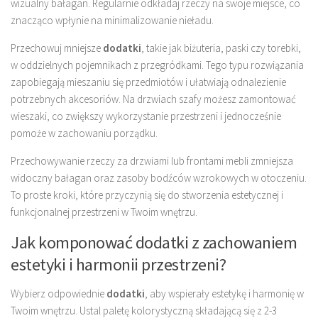
wizualny bałagan. Regularnie odkładaj rzeczy na swoje miejsce, co
znacząco wpłynie na minimalizowanie nieładu.
Przechowuj mniejsze
dodatki
, takie jak biżuteria, paski czy torebki,
w oddzielnych pojemnikach z przegródkami. Tego typu rozwiązania
zapobiegają mieszaniu się przedmiotów i ułatwiają odnalezienie
potrzebnych akcesoriów. Na drzwiach szafy możesz zamontować
wieszaki, co zwiększy wykorzystanie przestrzeni i jednocześnie
pomoże w zachowaniu porządku.
Przechowywanie rzeczy za drzwiami lub frontami mebli zmniejsza
widoczny bałagan oraz zasoby bodźców wzrokowych w otoczeniu.
To proste kroki, które przyczynią się do stworzenia estetycznej i
funkcjonalnej przestrzeni w Twoim wnętrzu.
Jak komponować dodatki z zachowaniem
estetyki i harmonii przestrzeni?
Wybierz odpowiednie
dodatki
, aby wspierały estetykę i harmonię w
Twoim wnętrzu. Ustal paletę kolorystyczną składającą się z 2-3