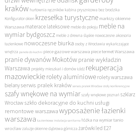
drzwi wewnętrzne Gdańsk
kraków
hurtownia ręczników
kabina prysznicowa bez brodzika
krzesełka turystyczne
markizy okienne
Konfigurator okien
meble na
materace lateksowe
Warszawa
meble do pokoju
wymiar bydgoszcz
meble z drewna śląskie
nowoczesne akcesoria
nowoczesne biurka
łazienkowe
osoby z Wrocławia wykańczające
piece gazowe warszawa
piece termet Warszawa
wnętrza
panele do kuchni
pranie dywanów Mokotów
pranie wykładzin
rekuperacja
Warszawa
projekty mieszkań i domów Łódź
mazowieckie
rolety aluminiowe
rolety warszawa
serwis pralek kraków
bielany
serwis pralek Wrocław
stoły konferencyjne
szafy wnękowe na wymiar
szklarz
szafy wnękowe poznań
szkło dekoracyjne do kuchni
usługi
Wrocław
wyposażenie łazienki
remontowe warszawa
warszawa
łóżka na wymiar tanio
Łazienkowa instalacja sanitarna
żarówki led E27
wrocław
żaluzje okienne dąbrowa górnicza