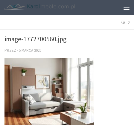
0
image-1772700560.jpg
PRZEZ
·
5 MARCA 2026