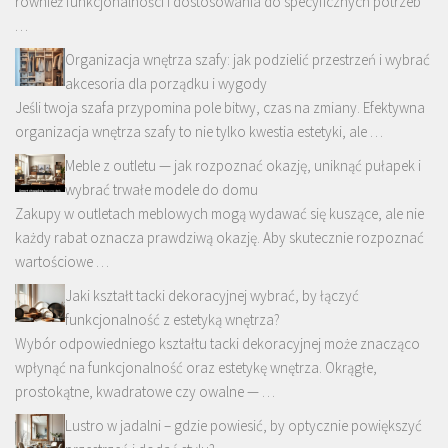
również funkcjonalności i dostosowania do specyficznych potrzeb
…
Organizacja wnętrza szafy: jak podzielić przestrzeń i wybrać
akcesoria dla porządku i wygody
Jeśli twoja szafa przypomina pole bitwy, czas na zmiany. Efektywna
organizacja wnętrza szafy to nie tylko kwestia estetyki, ale …
Meble z outletu — jak rozpoznać okazję, uniknąć pułapek i
wybrać trwałe modele do domu
Zakupy w outletach meblowych mogą wydawać się kuszące, ale nie
każdy rabat oznacza prawdziwą okazję. Aby skutecznie rozpoznać
wartościowe …
Jaki kształt tacki dekoracyjnej wybrać, by łączyć
funkcjonalność z estetyką wnętrza?
Wybór odpowiedniego kształtu tacki dekoracyjnej może znacząco
wpłynąć na funkcjonalność oraz estetykę wnętrza. Okrągłe,
prostokątne, kwadratowe czy owalne — …
Lustro w jadalni – gdzie powiesić, by optycznie powiększyć