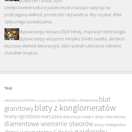
przestrzeń i dodać stylu?
Umiejscowienie lustra w jadalni może znacząco wpłynąć na
postrzeganą wielkość przestrzeni i styl wnętrza. Aby uzyskać efekt
optycznego powiększenia, …
Stylowe lampy wiszące 2024: trendy, inspiracje i technologia
Stylowe lampy wiszące to nie tylko źródło światła, ale także
kluczowy element dekoracyjny, który potrafi całkowicie odmienić
charakter wnętrza. …
TAGI
blat
białe łóżko drewniane
akcesoria kuchenne
aranżacja wnętrz
blaty z konglomeratów
granitowy
bramy ogrodzenia warszawa
dekoracje wnętrz sklep internetowy
diamentowe wiercenie otworów
domy inteligentne
garderoby