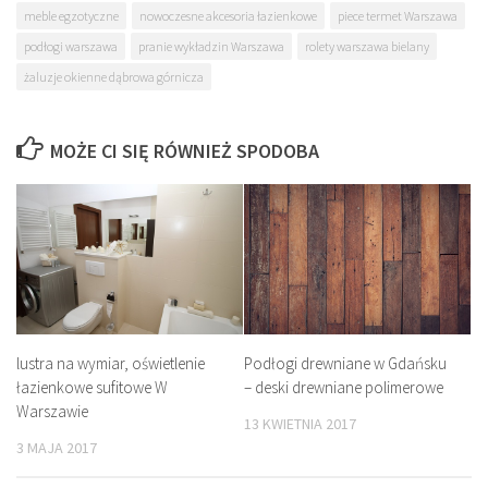
meble egzotyczne
nowoczesne akcesoria łazienkowe
piece termet Warszawa
podłogi warszawa
pranie wykładzin Warszawa
rolety warszawa bielany
żaluzje okienne dąbrowa górnicza
MOŻE CI SIĘ RÓWNIEŻ SPODOBA
Podłogi drewniane w Gdańsku
lustra na wymiar, oświetlenie
– deski drewniane polimerowe
łazienkowe sufitowe W
Warszawie
13 KWIETNIA 2017
3 MAJA 2017