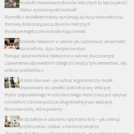
Wysłodki melasowane dla krów mlecznych to lepsza jakość
mleka i wysokie wyniki hodowli!
Wysłodki z dodatkiem melasy wyróżniają się dużą smakowitością i
stanowią doskonałą paszę dla krów mlecznych.
Wysokoenergetyczne wysłodki mają również …
Kominek i telewizor w salonie: jak zaplanować układ mebli
dla komfortu, stylu i bezpieczeństwa
Planując układ kominka i telewizora w salonie, kluczowe jest
zapewnienie odpowiednich odległości między tymi elementami, aby
uniknąć problemów z …
Krzesło biurowe – jak wybrać ergonomiczny model
dopasowany do sylwetki i potrzeb pracy siedzącej
Wybór odpowiedniego krzesła biurowego może znacząco wpłynąć
na komfort i zdrowie podczas długotrwałej pracy siedzącej.
Kluczowe cechy, które powinny …
Ile dodatków w salonie to optymalna ilość – jak uniknąć
przytłoczenia i zadbać o harmonię wnętrza
Zbyt wiele dodatków w salonie może sprawić, że przestrzeń stanie się