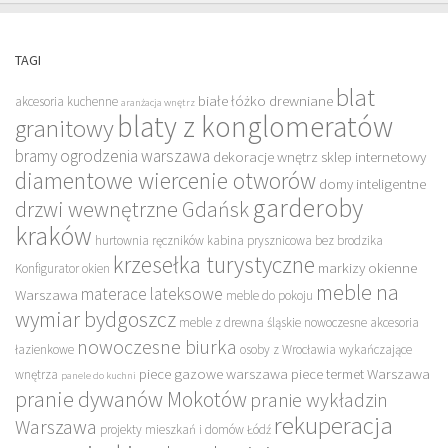
TAGI
blat
białe łóżko drewniane
akcesoria kuchenne
aranżacja wnętrz
blaty z konglomeratów
granitowy
bramy ogrodzenia warszawa
dekoracje wnętrz sklep internetowy
diamentowe wiercenie otworów
domy inteligentne
garderoby
drzwi wewnętrzne Gdańsk
kraków
hurtownia ręczników
kabina prysznicowa bez brodzika
krzesełka turystyczne
markizy okienne
Konfigurator okien
meble na
materace lateksowe
Warszawa
meble do pokoju
wymiar bydgoszcz
meble z drewna śląskie
nowoczesne akcesoria
nowoczesne biurka
łazienkowe
osoby z Wrocławia wykańczające
piece gazowe warszawa
piece termet Warszawa
wnętrza
panele do kuchni
pranie dywanów Mokotów
pranie wykładzin
rekuperacja
Warszawa
projekty mieszkań i domów Łódź