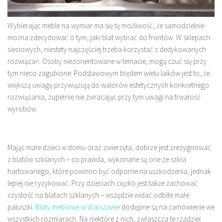
Wybierając meble na wymiar ma się tę możliwość, że samodzielnie
można zdecydować o tym, jaki blat wybrać do frontów. W sklepach
sieciowych, niestety najczęściej trzeba korzystać z dedykowanych
rozwiązań. Osoby niezorientowane w temacie, mogą czuć się przy
tym nieco zagubione. Podstawowym błędem wielu laików jest to, że
większą uwagę przywiązują do walorów estetycznych konkretnego
rozwiązania, zupełnie nie zwracając przy tym uwagi na trwałość
wyrobów.
Mając małe dzieci w domu oraz zwierzęta, dobrze jest zrezygnować
z blatów szklanych – co prawda, wykonane są one ze szkła
hartowanego, które powinno być odporne na uszkodzenia, jednak
lepiej nie ryzykować. Przy dzieciach ciężko jest także zachować
czystość na blatach szklanych – wszędzie widać odbite małe
paluszki.
Blaty meblowe w Warszawie
dostępne są na zamówienie we
wszystkich rozmiarach. Na niektóre z nich, zwłaszcza te rzadziej