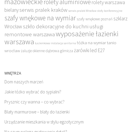
mazowieckie
rolety aluminiowe
rolety warszawa
serwis pralek kraków
bielany
serwis pralek Wrocław
stoły konferencyjne
szafy wnękowe na wymiar
szklarz
szafy wnękowe poznań
szkło dekoracyjne do kuchni
usługi
Wrocław
wyposażenie łazienki
remontowe warszawa
warszawa
łóżka na wymiar tanio
Łazienkowa instalacja sanitarna
żarówki led E27
wrocław
żaluzje okienne dąbrowa górnicza
WNĘTRZA
Dom naszych marzeń
Jakie łóżko wybrać do sypialni?
Prysznic czy wanna – co wybrać?
Blaty marmurowe – blaty do łazienki
Urządzanie mieszkania w stylu egzotycznym
Na czym polega gratowanie detali?