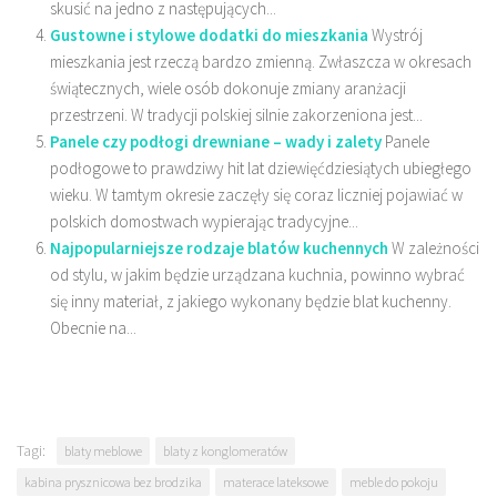
skusić na jedno z następujących...
Gustowne i stylowe dodatki do mieszkania
Wystrój
mieszkania jest rzeczą bardzo zmienną. Zwłaszcza w okresach
świątecznych, wiele osób dokonuje zmiany aranżacji
przestrzeni. W tradycji polskiej silnie zakorzeniona jest...
Panele czy podłogi drewniane – wady i zalety
Panele
podłogowe to prawdziwy hit lat dziewięćdziesiątych ubiegłego
wieku. W tamtym okresie zaczęły się coraz liczniej pojawiać w
polskich domostwach wypierając tradycyjne...
Najpopularniejsze rodzaje blatów kuchennych
W zależności
od stylu, w jakim będzie urządzana kuchnia, powinno wybrać
się inny materiał, z jakiego wykonany będzie blat kuchenny.
Obecnie na...
Tagi:
blaty meblowe
blaty z konglomeratów
kabina prysznicowa bez brodzika
materace lateksowe
meble do pokoju