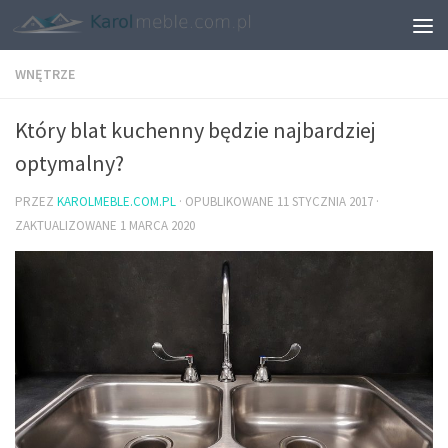
WNĘTRZE
Który blat kuchenny będzie najbardziej
optymalny?
PRZEZ
KAROLMEBLE.COM.PL
· OPUBLIKOWANE
11 STYCZNIA 2017
·
ZAKTUALIZOWANE
1 MARCA 2020