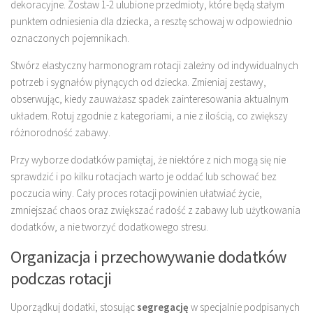
dekoracyjne. Zostaw 1-2 ulubione przedmioty, które będą stałym
punktem odniesienia dla dziecka, a resztę schowaj w odpowiednio
oznaczonych pojemnikach.
Stwórz elastyczny harmonogram rotacji zależny od indywidualnych
potrzeb i sygnałów płynących od dziecka. Zmieniaj zestawy,
obserwując, kiedy zauważasz spadek zainteresowania aktualnym
układem. Rotuj zgodnie z kategoriami, a nie z ilością, co zwiększy
różnorodność zabawy.
Przy wyborze dodatków pamiętaj, że niektóre z nich mogą się nie
sprawdzić i po kilku rotacjach warto je oddać lub schować bez
poczucia winy. Cały proces rotacji powinien ułatwiać życie,
zmniejszać chaos oraz zwiększać radość z zabawy lub użytkowania
dodatków, a nie tworzyć dodatkowego stresu.
Organizacja i przechowywanie dodatków
podczas rotacji
Uporządkuj dodatki, stosując
segregację
w specjalnie podpisanych