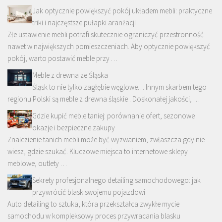
Jak optycznie powiększyć pokój układem mebli: praktyczne
triki i najczęstsze pułapki aranżacji
Złe ustawienie mebli potrafi skutecznie ograniczyć przestronność
nawet w największych pomieszczeniach. Aby optycznie powiększyć
pokój, warto postawić meble przy …
Meble z drewna ze Śląska
Śląsk to nie tylko zagłębie węglowe… Innym skarbem tego
regionu Polski są meble z drewna śląskie . Doskonałej jakości, …
Gdzie kupić meble taniej: porównanie ofert, sezonowe
okazje i bezpieczne zakupy
Znalezienie tanich mebli może być wyzwaniem, zwłaszcza gdy nie
wiesz, gdzie szukać. Kluczowe miejsca to internetowe sklepy
meblowe, outlety …
Sekrety profesjonalnego detailing samochodowego: jak
przywrócić blask swojemu pojazdowi
Auto detailing to sztuka, która przekształca zwykłe mycie
samochodu w kompleksowy proces przywracania blasku