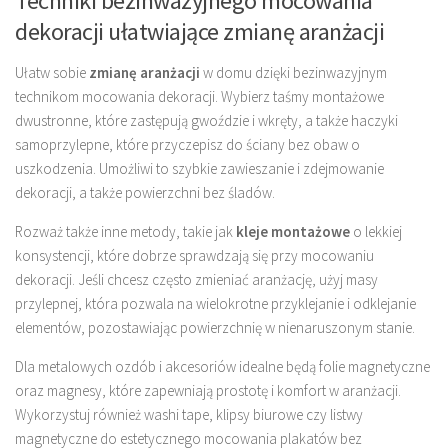
Techniki bezinwazyjnego mocowania
dekoracji ułatwiające zmianę aranżacji
Ułatw sobie
zmianę aranżacji
w domu dzięki bezinwazyjnym
technikom mocowania dekoracji. Wybierz taśmy montażowe
dwustronne, które zastępują gwoździe i wkręty, a także haczyki
samoprzylepne, które przyczepisz do ściany bez obaw o
uszkodzenia. Umożliwi to szybkie zawieszanie i zdejmowanie
dekoracji, a także powierzchni bez śladów.
Rozważ także inne metody, takie jak
kleje montażowe
o lekkiej
konsystencji, które dobrze sprawdzają się przy mocowaniu
dekoracji. Jeśli chcesz często zmieniać aranżację, użyj masy
przylepnej, która pozwala na wielokrotne przyklejanie i odklejanie
elementów, pozostawiając powierzchnię w nienaruszonym stanie.
Dla metalowych ozdób i akcesoriów idealne będą folie magnetyczne
oraz magnesy, które zapewniają prostotę i komfort w aranżacji.
Wykorzystuj również washi tape, klipsy biurowe czy listwy
magnetyczne do estetycznego mocowania plakatów bez