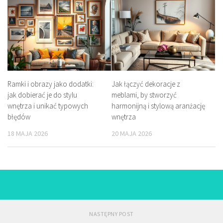
Ramki i obrazy jako dodatki:
Jak łączyć dekoracje z
jak dobierać je do stylu
meblami, by stworzyć
wnętrza i unikać typowych
harmonijną i stylową aranżację
błędów
wnętrza
18 MAJA 2026
20 MAJA 2026
NASTĘPNY POST