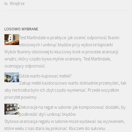
Wnętrze
LOSOWO WYBRANE
Test Martindale w praktyce: jak ocenić odporność tkanin
obiciowych i uniknąć błędów przy wyborze tapicerki
Wybór tkaniny obiciowej to kluczowy krok w procesie aranżacji
wnętrz, który często bywa mylnie oceniany. Test Martindale,
oceniający odporność …
Gdzie warto kupować meble?
Zakup mebli każdorazowo warto dokładnie przemyśleć, tak
aby nie trzeba było ich zbyt często wymieniać. Przede wszystkim
priorytet powinny …
Dekoracje na regał w salonie: jak komponować dodatki, by
podkreślić styl i uniknąć błędów
Stylowa aranżacja regału w salonie może wydawać się wyzwaniem,
które wielu z nas stara się pokonać. Kluczem do sukcesu …