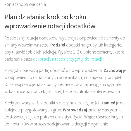
konieczności wiercenia.
Plan działania: krok po kroku
wprowadzenie rotacji dodatków
Rozpocznij rotację dodatków, wybierając odpowiednie elementy do
zmiany w swoim wnętrzu.
Podziel
dodatki na grupy lub kategorie,
aby ułatwić sobie ich selekcję. Wybierz 1–2 ulubione elementy, które
będą stałą bazą
dekoracji, a resztę przygotuj do rotacji
.
Przygotuj pierwszą partię dodatków do wprowadzenia.
Zachowaj
je
w odpowiednio oznaczonych pojemnikach, co zapewni porządek.
Obserwuj reakcje na aktualny zestaw – zwracaj uwagę na sygnały
wskazujące na potrzebę zmiany, takie jak utrata zainteresowania.
Kiedy zauważysz, że dodatki straciły na atrakcyjności,
zamień
je na
kolejne z przygotowanych grup.
Wprowadzaj
zmiany elastycznie,
dostosowując je do potrzeb oraz stylu życia. Włącz również innych
domowników w proces podejmowania decyzji o wymianie.