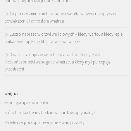
harmonijnej aranżacji i funkcjonalności
Ciepła czy zimna biel: jak barwa światła wpływa na optyczne
powiększenie i atmosferę wnętrza
Lustro naprzeciw drzwi wejściowych – kiedy warto, a kiedy lepiej
unikać według Feng Shui i aranżacji wnętrz
Dwa lustra naprzeciw siebie w aranżacji: kiedy efekt
nieskończoności wzbogaca wnętrze, a kiedy myli percepcję
przestrzeni
WNĘTRZE
Skonfiguruj okno idealne
Który blat kuchenny będzie najbardziej optymalny?
Panele czy podłogi drewniane – wady i zalety