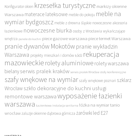
krzesełka turystyczne
markizy okienne
Konfigurator okien
meble na
materace lateksowe
Warszawa
meble do pokoju
wymiar bydgoszcz
meble z drewna śląskie
nowoczesne akcesoria
nowoczesne biurka
łazienkowe
osoby z Wrocławia wykańczające
piece gazowe warszawa
piece termet Warszawa
wnętrza
panele do kuchni
pranie dywanów Mokotów
pranie wykładzin
rekuperacja
Warszawa
projekty mieszkań i domów Łódź
mazowieckie
rolety aluminiowe
rolety warszawa
serwis pralek kraków
bielany
serwis pralek Wrocław
stoły konferencyjne
szafy wnękowe na wymiar
szklarz
szafy wnękowe poznań
szkło dekoracyjne do kuchni
usługi
Wrocław
wyposażenie łazienki
remontowe warszawa
warszawa
łóżka na wymiar tanio
Łazienkowa instalacja sanitarna
żarówki led E27
wrocław
żaluzje okienne dąbrowa górnicza