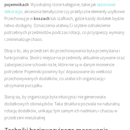
pojemnikach
. Wyodrębnij różne kategorie, takie jak
sezonowe
dekoracje
, akcesoria tematyczne czy praktyczne elementy użytkowe.
Przechowuj je w
koszach
lub szafkach, gdzie każdy dodatek będzie
łatwo dostępny. Oznaczenia ułatwią Ci szybkie odnalezienie
potrzebnych przedmiotów podczas rotacji, co przyspieszy wymiany
i zminimalizuje chaos.
Dbaj o to, aby przestrzeń do przechowywania była przemyślana i
funkcjonalna. Stwórz miejsce na przedmioty aktualnie używane oraz
zabezpieczone schowki na te, które nie są w danym momencie
potrzebne. Pojemniki powinny być dopasowane do wielkości
przechowywanych dodatków, co ułatwi ich organizację i
utrzymanie porządku.
Staraj się, by organizacja była intuicyjna i nie generowała
dodatkowych obowiązków. Taka struktura pozwala na naturalną
rotację dodatków, unikając tym samym ich nadmiaru i chaosu w
przestrzeni mieszkalnej.