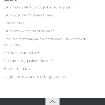
WNĘTRZA
Jakie meble warto kupić do pokoju dziecięcego?
Jak urządzić nowoczesną łazienkę?
Biała sypialnia
Jakie rolety wybrać do mieszkania?
Producent zlewozmywaków granitowych – zlewozmywaki
wpuszczane
Krzesła dla pracowników
Na czym polega gratowanie detali?
Schodami do nieba
Urządzanie mieszkania w stylu egzotycznym