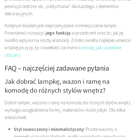
pewną przestrzeń do „oddychania” dla każdego z elementów
dekoracyjnych.
Kolejnym błędem jest nieprzemyślane rozmieszczenie lampki.
Powinieneś rozważyć
jego funkcję
w przestrzeni oraz to, jak jej
światło wpływa na resztę aranżacji. Źródło światła najlepiej umieścić
w takiej pozycji, by oświetlało zarówno
komodę, jak i pobliskie
obszary
.
FAQ – najczęściej zadawane pytania
Jak dobrać lampkę, wazon i ramę na
komodę do różnych stylów wnętrz?
Dobór lampki, wazonu i ramy na komodę do różnych stylów wnętrz
wymaga uwzględnienia formy, materiałów i kolorystyki. Oto kilka
wskazówek:
Styl nowoczesny i minimalistyczny:
Proste wazony o
geometrycznych kształtach, grafiki w prostych ramach oraz