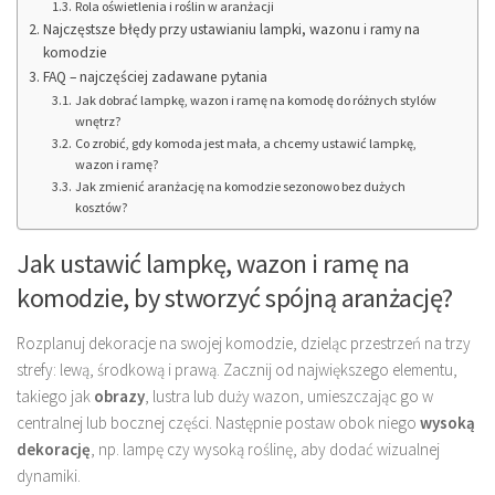
Rola oświetlenia i roślin w aranżacji
Najczęstsze błędy przy ustawianiu lampki, wazonu i ramy na
komodzie
FAQ – najczęściej zadawane pytania
Jak dobrać lampkę, wazon i ramę na komodę do różnych stylów
wnętrz?
Co zrobić, gdy komoda jest mała, a chcemy ustawić lampkę,
wazon i ramę?
Jak zmienić aranżację na komodzie sezonowo bez dużych
kosztów?
Jak ustawić lampkę, wazon i ramę na
komodzie, by stworzyć spójną aranżację?
Rozplanuj dekoracje na swojej komodzie, dzieląc przestrzeń na trzy
strefy: lewą, środkową i prawą. Zacznij od największego elementu,
takiego jak
obrazy
, lustra lub duży wazon, umieszczając go w
centralnej lub bocznej części. Następnie postaw obok niego
wysoką
dekorację
, np. lampę czy wysoką roślinę, aby dodać wizualnej
dynamiki.