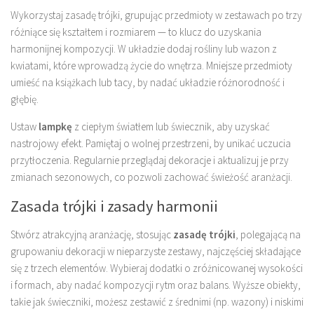
Wykorzystaj zasadę trójki, grupując przedmioty w zestawach po trzy
różniące się kształtem i rozmiarem — to klucz do uzyskania
harmonijnej kompozycji. W układzie dodaj rośliny lub wazon z
kwiatami, które wprowadzą życie do wnętrza. Mniejsze przedmioty
umieść na książkach lub tacy, by nadać układzie różnorodność i
głębię.
Ustaw
lampkę
z ciepłym światłem lub świecznik, aby uzyskać
nastrojowy efekt. Pamiętaj o wolnej przestrzeni, by unikać uczucia
przytłoczenia. Regularnie przeglądaj dekoracje i aktualizuj je przy
zmianach sezonowych, co pozwoli zachować świeżość aranżacji.
Zasada trójki i zasady harmonii
Stwórz atrakcyjną aranżację, stosując
zasadę trójki
, polegającą na
grupowaniu dekoracji w nieparzyste zestawy, najczęściej składające
się z trzech elementów. Wybieraj dodatki o zróżnicowanej wysokości
i formach, aby nadać kompozycji rytm oraz balans. Wyższe obiekty,
takie jak świeczniki, możesz zestawić z średnimi (np. wazony) i niskimi