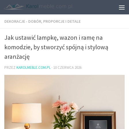
DEKORACJE - DOBÓR, PROPORCJE I DETALE
Jak ustawić lampkę, wazon i ramę na
komodzie, by stworzyć spójną i stylową
aranżację
PRZEZ
KAROLMEBLE.COM.PL
·
10 CZERWCA 2026