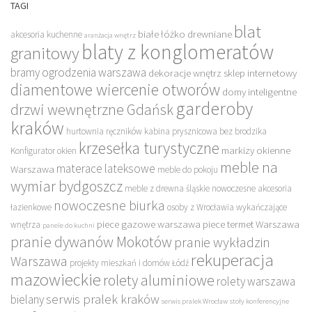
TAGI
blat
białe łóżko drewniane
akcesoria kuchenne
aranżacja wnętrz
blaty z konglomeratów
granitowy
bramy ogrodzenia warszawa
dekoracje wnętrz sklep internetowy
diamentowe wiercenie otworów
domy inteligentne
garderoby
drzwi wewnętrzne Gdańsk
kraków
hurtownia ręczników
kabina prysznicowa bez brodzika
krzesełka turystyczne
markizy okienne
Konfigurator okien
meble na
materace lateksowe
Warszawa
meble do pokoju
wymiar bydgoszcz
meble z drewna śląskie
nowoczesne akcesoria
nowoczesne biurka
łazienkowe
osoby z Wrocławia wykańczające
piece gazowe warszawa
piece termet Warszawa
wnętrza
panele do kuchni
pranie dywanów Mokotów
pranie wykładzin
rekuperacja
Warszawa
projekty mieszkań i domów Łódź
mazowieckie
rolety aluminiowe
rolety warszawa
serwis pralek kraków
bielany
serwis pralek Wrocław
stoły konferencyjne