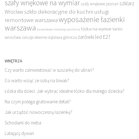
szafy wnękowe na wymiar
szklarz
szafy wnękowe poznań
szkło dekoracyjne do kuchni
usługi
Wrocław
wyposażenie łazienki
remontowe warszawa
warszawa
łóżka na wymiar tanio
Łazienkowa instalacja sanitarna
żarówki led E27
wrocław
żaluzje okienne dąbrowa górnicza
WNĘTRZA
Czy warto zainwestować w suszarkę do ubrań?
Co warto wziąć ze sobą na biwak?
Łóżka dla dzieci: Jak wybrać idealne łóżko dla małego dziecka?
Na czym polega gratowanie detali?
Jak urządzić nowoczesną łazienkę?
Schodami do nieba
Latający dywan