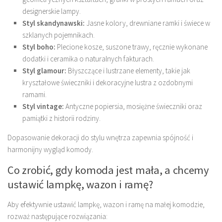
designerskie lampy.
Styl skandynawski:
Jasne kolory, drewniane ramki i świece w
szklanych pojemnikach.
Styl boho:
Plecione kosze, suszone trawy, ręcznie wykonane
dodatki i ceramika o naturalnych fakturach.
Styl glamour:
Błyszczące i lustrzane elementy, takie jak
kryształowe świeczniki i dekoracyjne lustra z ozdobnymi
ramami.
Styl vintage:
Antyczne popiersia, mosiężne świeczniki oraz
pamiątki z historii rodziny.
Dopasowanie dekoracji do stylu wnętrza zapewnia spójność i
harmonijny wygląd komody.
Co zrobić, gdy komoda jest mała, a chcemy
ustawić lampkę, wazon i ramę?
Aby efektywnie ustawić lampkę, wazon i ramę na małej komodzie,
rozważ następujące rozwiązania: