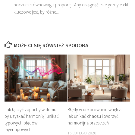
poczucie równowagi i proporcji. Aby osiągnąć estetyczny efekt,
kluczowe jest, by różne...
MOŻE CI SIĘ RÓWNIEŻ SPODOBA
Jak łączyć zapachy w domu,
Błędy w dekorowaniu wnętrz:
by uzyskać harmonię i unikać
jak unikać chaosu i tworzyć
typowych błędów
harmonijną przestrzeń
layeringowych
15 LUTEGO 2026