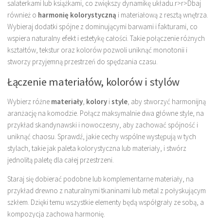
salaterkami lub książkami, co zwiększy dynamikę układu.
r>
r>Dbaj
również o
harmonię kolorystyczną
i materiałową z resztą wnętrza.
Wybieraj dodatki spójne z dominującymi barwami i fakturami, co
wspiera naturalny efekt i estetykę całości. Takie połączenie różnych
kształtów, tekstur oraz kolorów pozwoli uniknąć monotonii i
stworzy przyjemną przestrzeń do spędzania czasu.
Łączenie materiałów, kolorów i stylów
Wybierz różne
materiały
,
kolory
i
style
, aby stworzyć harmonijną
aranżację na komodzie. Połącz maksymalnie dwa główne style, na
przykład skandynawski i nowoczesny, aby zachować spójność i
uniknąć chaosu. Sprawdź, jakie cechy wspólne występują w tych
stylach, takie jak paleta kolorystyczna lub materiały, i stwórz
jednolitą paletę dla całej przestrzeni.
Staraj się dobierać podobne lub komplementarne materiały, na
przykład drewno z naturalnymi tkaninami lub metal z połyskującym
szkłem. Dzięki temu wszystkie elementy będą współgrały ze sobą, a
kompozycja zachowa harmonię.