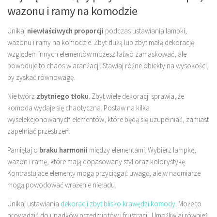
wazonu i ramy na komodzie
Unikaj
niewłaściwych proporcji
podczas ustawiania lampki,
wazonu i ramy na komodzie. Zbyt dużą lub zbyt małą dekorację
względem innych elementów możesz łatwo zamaskować, ale
powoduje to chaos w aranżacji. Stawiaj różne obiekty na wysokości,
by zyskać równowagę.
Nie twórz
zbytniego tłoku
. Zbyt wiele dekoracji sprawia, że
komoda wydaje się chaotyczna. Postaw na kilka
wyselekcjonowanych elementów, które będą się uzupełniać, zamiast
zapełniać przestrzeń.
Pamiętaj o
braku harmonii
między elementami. Wybierz lampkę,
wazon i ramę, które mają dopasowany styl oraz kolorystykę.
Kontrastujące elementy mogą przyciągać uwagę, ale w nadmiarze
mogą powodować wrażenie nieładu.
Unikaj ustawiania
dekoracji zbyt blisko krawędzi komody
. Może to
prowadzić do upadków przedmiotów i frustracji. Umożliwiaj również