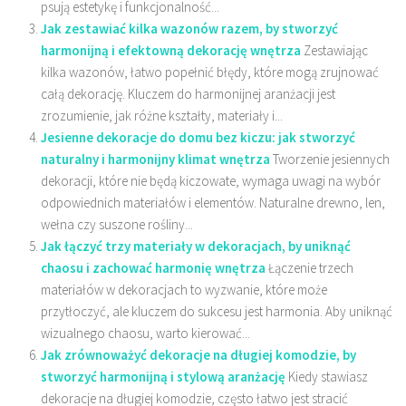
psują estetykę i funkcjonalność...
Jak zestawiać kilka wazonów razem, by stworzyć
harmonijną i efektowną dekorację wnętrza
Zestawiając
kilka wazonów, łatwo popełnić błędy, które mogą zrujnować
całą dekorację. Kluczem do harmonijnej aranżacji jest
zrozumienie, jak różne kształty, materiały i...
Jesienne dekoracje do domu bez kiczu: jak stworzyć
naturalny i harmonijny klimat wnętrza
Tworzenie jesiennych
dekoracji, które nie będą kiczowate, wymaga uwagi na wybór
odpowiednich materiałów i elementów. Naturalne drewno, len,
wełna czy suszone rośliny...
Jak łączyć trzy materiały w dekoracjach, by uniknąć
chaosu i zachować harmonię wnętrza
Łączenie trzech
materiałów w dekoracjach to wyzwanie, które może
przytłoczyć, ale kluczem do sukcesu jest harmonia. Aby uniknąć
wizualnego chaosu, warto kierować...
Jak zrównoważyć dekoracje na długiej komodzie, by
stworzyć harmonijną i stylową aranżację
Kiedy stawiasz
dekoracje na długiej komodzie, często łatwo jest stracić