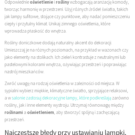
Odpowiednie
oświetlenie
i
rośliny
wzbogacają aranżację komody,
tworząc harmonię w przestrzeni. Użyj różnych źródeł światła, takich
jak lampy sufitowe, stojące czy punktowe, aby nadać pomieszczeniu
ciepły i przytulny klimat. Unikaj zimnego oświetlenia, które
wprowadza płaskość do wnętrza.
Rośliny doniczkowe dodają naturalny akcent do dekoracji.
Umieszczaj je na różnych poziomach, na przykład w wazonach czy
jako elementy na stolikach. Ich zieleń kontrastuje z neutralnymi lub
pastelowymi kolorami wnętrza, ożywiając przestrzeń i poprawiając
nastrój mieszkańców.
Zwróć uwagę na rodzaj oświetlenia w zależności od miejsca. W
sypialni wybierz miękkie, klimatyczne światło, sprzyjające relaksowi,
a w
salonie zastosuj dekoracyjne lampy, które podkreślają
zarówno
rośliny, jak i inne elementy wystroju. Utrzymaj równowagę między
roślinami
a
oświetleniem
, aby stworzyć spójną i zachęcającą
przestrzeń.
Najczęstsze błędy przy ustawianiu lampki,