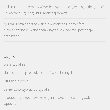
Lustro naprzeciw drzwi wejściowych – kiedy warto, a kiedy lepiej
unikać według Feng Shui i aranżacji wnętrz
Dwa lustra naprzeciw siebie w aranżacji: kiedy efekt
nieskończoności wzbogaca wnętrze, a kiedy myli percepcję
przestrzeni
WNĘTRZE
Biała sypialnia
Najpopularniejsze rodzaje blatów kuchennych
Otul swoje łóżko
Jakie łóżko wybrać do sypialni?
Producent zlewozmywaków granitowych – zlewozmywaki
wpuszczane