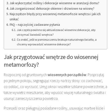
Jak wykorzystać rośliny i dekoracje wiosenne w aranżacji domu?
Jak zorganizować dekoracje okienne i drzwiowe na wiosnę?
Najczęstsze błędy przy wiosennej metamorfozie wnętrza i jak ich
unikać
FAQ – najczęściej zadawane pytania
Jak często powinno się aktualizować wiosenne dekoracje, aby
utrzymać świeżość wnętrza?
Co zrobić, jeśli w pomieszczeniu brakuje naturalnego światła, a
chcemy wprowadzić wiosenne dekoracje?
Jak przygotować wnętrze do wiosennej
metamorfozy?
Rozpocznij od gruntownych
wiosennych porządków
. Posprzątaj
po jednym pokoju, segregując rzeczy na trzy stosy: co zachować,
co oddać, co wyrzucić. Umyj okna i wszelkie szklane powierzchnie, a
także wywietrz mieszkanie, aby wpuścić więcej naturalnego światła i
usunąć zanieczyszczenia powietrza.
Przesadź oraz pielęgnuj posiadane rośliny, usuwając martwe liście i