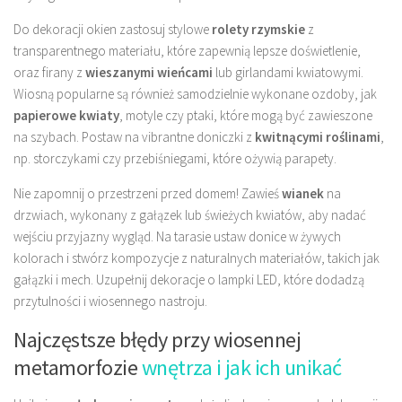
Do dekoracji okien zastosuj stylowe
rolety rzymskie
z
transparentnego materiału, które zapewnią lepsze doświetlenie,
oraz firany z
wieszanymi wieńcami
lub girlandami kwiatowymi.
Wiosną popularne są również samodzielnie wykonane ozdoby, jak
papierowe kwiaty
, motyle czy ptaki, które mogą być zawieszone
na szybach. Postaw na vibrantne doniczki z
kwitnącymi roślinami
,
np. storczykami czy przebiśniegami, które ożywią parapety.
Nie zapomnij o przestrzeni przed domem! Zawieś
wianek
na
drzwiach, wykonany z gałązek lub świeżych kwiatów, aby nadać
wejściu przyjazny wygląd. Na tarasie ustaw donice w żywych
kolorach i stwórz kompozycje z naturalnych materiałów, takich jak
gałązki i mech. Uzupełnij dekoracje o lampki LED, które dodadzą
przytulności i wiosennego nastroju.
Najczęstsze błędy przy wiosennej
metamorfozie
wnętrza i jak ich unikać