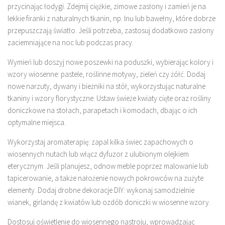
przycinając łodygi. Zdejmij ciężkie, zimowe zasłony i zamień je na
lekkie firanki z naturalnych tkanin, np. lnu lub bawełny, które dobrze
przepuszczają światło. Jeśli potrzeba, zastosuj dodatkowo zasłony
zaciemniające na noc lub podczas pracy.
Wymień lub doszyj nowe poszewki na poduszki, wybierając kolory i
wzory wiosenne: pastele, roślinne motywy, zieleń czy żółć. Dodaj
nowe narzuty, dywany i bieżniki na stół, wykorzystując naturalne
tkaniny i wzory florystyczne. Ustaw świeże kwiaty cięte oraz rośliny
doniczkowe na stołach, parapetach i komodach, dbając o ich
optymalne miejsca.
Wykorzystaj aromaterapię: zapal kilka świec zapachowych o
wiosennych nutach lub włącz dyfuzor z ulubionym olejkiem
eterycznym. Jeśli planujesz, odnow meble poprzez malowanie lub
tapicerowanie, a także nałożenie nowych pokrowców na zużyte
elementy. Dodaj drobne dekoracje DIY: wykonaj samodzielnie
wianek, girlandę z kwiatów lub ozdób doniczki w wiosenne wzory.
Dostosuj oświetlenie do wiosennego nastroju, wprowadzając