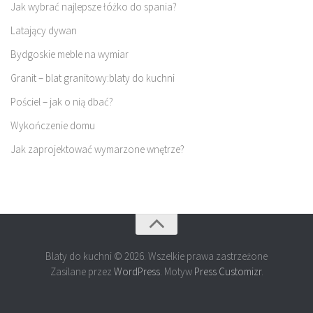
Jak wybrać najlepsze łóżko do spania?
Latający dywan
Bydgoskie meble na wymiar
Granit – blat granitowy:blaty do kuchni
Pościel – jak o nią dbać?
Wykończenie domu
Jak zaprojektować wymarzone wnętrze?
Blaty do kuchni © 2026. Wszelkie prawa zastrzeżone
Zasilane przez
WordPress
. Motyw
Press Customizr
.