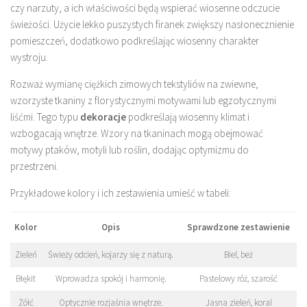
czy narzuty, a ich właściwości będą wspierać wiosenne odczucie
świeżości. Użycie lekko puszystych firanek zwiększy nasłonecznienie
pomieszczeń, dodatkowo podkreślając wiosenny charakter
wystroju.
Rozważ wymianę ciężkich zimowych tekstyliów na zwiewne,
wzorzyste tkaniny z florystycznymi motywami lub egzotycznymi
liśćmi. Tego typu
dekoracje
podkreślają wiosenny klimat i
wzbogacają wnętrze. Wzory na tkaninach mogą obejmować
motywy ptaków, motyli lub roślin, dodając optymizmu do
przestrzeni.
Przykładowe kolory i ich zestawienia umieść w tabeli:
Kolor
Opis
Sprawdzone zestawienie
Zieleń
Świeży odcień, kojarzy się z naturą.
Biel, beż
Błękit
Wprowadza spokój i harmonię.
Pastelowy róż, szarość
Żółć
Optycznie rozjaśnia wnętrze.
Jasna zieleń, koral