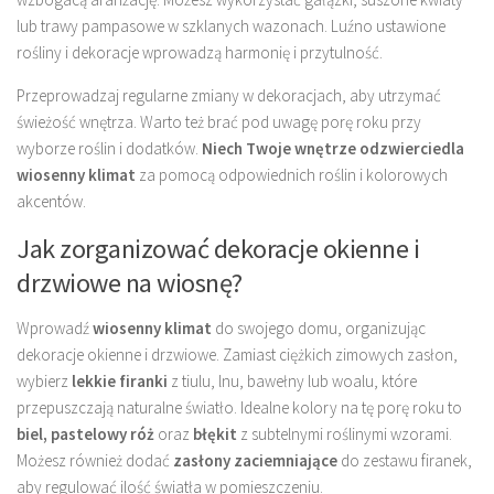
lub trawy pampasowe w szklanych wazonach. Luźno ustawione
rośliny i dekoracje wprowadzą harmonię i przytulność.
Przeprowadzaj regularne zmiany w dekoracjach, aby utrzymać
świeżość wnętrza. Warto też brać pod uwagę porę roku przy
wyborze roślin i dodatków.
Niech Twoje wnętrze odzwierciedla
wiosenny klimat
za pomocą odpowiednich roślin i kolorowych
akcentów.
Jak zorganizować dekoracje okienne i
drzwiowe na wiosnę?
Wprowadź
wiosenny klimat
do swojego domu, organizując
dekoracje okienne i drzwiowe. Zamiast ciężkich zimowych zasłon,
wybierz
lekkie firanki
z tiulu, lnu, bawełny lub woalu, które
przepuszczają naturalne światło. Idealne kolory na tę porę roku to
biel, pastelowy róż
oraz
błękit
z subtelnymi roślinymi wzorami.
Możesz również dodać
zasłony zaciemniające
do zestawu firanek,
aby regulować ilość światła w pomieszczeniu.