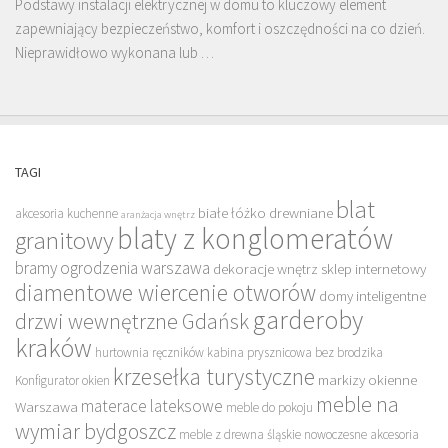
Podstawy instalacji elektrycznej w domu to kluczowy element
zapewniający bezpieczeństwo, komfort i oszczędności na co dzień.
Nieprawidłowo wykonana lub …
TAGI
blat
białe łóżko drewniane
akcesoria kuchenne
aranżacja wnętrz
blaty z konglomeratów
granitowy
bramy ogrodzenia warszawa
dekoracje wnętrz sklep internetowy
diamentowe wiercenie otworów
domy inteligentne
garderoby
drzwi wewnętrzne Gdańsk
kraków
hurtownia ręczników
kabina prysznicowa bez brodzika
krzesełka turystyczne
markizy okienne
Konfigurator okien
meble na
materace lateksowe
Warszawa
meble do pokoju
wymiar bydgoszcz
meble z drewna śląskie
nowoczesne akcesoria