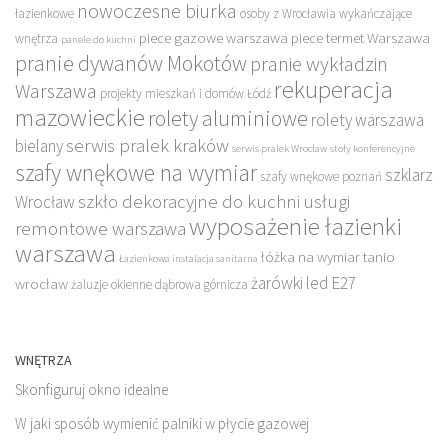
nowoczesne biurka
łazienkowe
osoby z Wrocławia wykańczające
piece gazowe warszawa
piece termet Warszawa
wnętrza
panele do kuchni
pranie dywanów Mokotów
pranie wykładzin
rekuperacja
Warszawa
projekty mieszkań i domów Łódź
mazowieckie
rolety aluminiowe
rolety warszawa
serwis pralek kraków
bielany
serwis pralek Wrocław
stoły konferencyjne
szafy wnękowe na wymiar
szklarz
szafy wnękowe poznań
szkło dekoracyjne do kuchni
usługi
Wrocław
wyposażenie łazienki
remontowe warszawa
warszawa
łóżka na wymiar tanio
Łazienkowa instalacja sanitarna
żarówki led E27
wrocław
żaluzje okienne dąbrowa górnicza
WNĘTRZA
Skonfiguruj okno idealne
W jaki sposób wymienić palniki w płycie gazowej