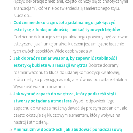
łączyć dekoracje z meblami, często kończy się to chaotycznymi
aranżacjami, które nie odzwierciedlają zamierzonego stylu.
Klucz do...
Codzienne dekoracje stołu jadalnianego: jak łączyć
estetykę z funkcjonalnością i unikać typowych błędów
Codzienne dekoracje stołu jadalnianego powinny być zarówno
estetyczne, jak i funkcjonalne; kluczem jest umiejętne łączenie
tych dwóch aspektów. Wiele osób wpada w...
Jak dobrać rozmiar wazonu, by zapewnić stabilność i
estetykę bukietu w aranżacji wnętrza
Dobrze dobrany
rozmiar wazonu to klucz do udanej kompozycji kwiatowej,
która nie tylko przyciąga wzrok, ale również pozostaje stabilna.
Wysokość wazonu powinna...
Jak wybrać zapach do wnętrza, który podkreśli styl i
stworzy pożądaną atmosferę
Wybór odpowiedniego
zapachu do wnętrza może wydawać się prostym zadaniem, ale
często okazuje się kluczowym elementem, który wpływa na
nastrój i atmosferę...
Minimalizm w dodatkach: jak zbudować ponadczasową