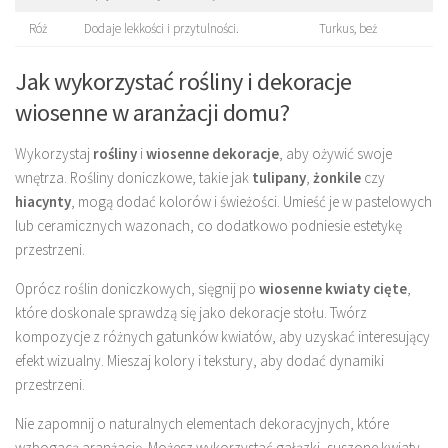
Róż
Dodaje lekkości i przytulności.
Turkus, beż
Jak wykorzystać rośliny i dekoracje
wiosenne w aranżacji domu?
Wykorzystaj
rośliny
i
wiosenne dekoracje
, aby ożywić swoje
wnętrza. Rośliny doniczkowe, takie jak
tulipany
,
żonkile
czy
hiacynty
, mogą dodać kolorów i świeżości. Umieść je w pastelowych
lub ceramicznych wazonach, co dodatkowo podniesie estetykę
przestrzeni.
Oprócz roślin doniczkowych, sięgnij po
wiosenne kwiaty cięte
,
które doskonale sprawdzą się jako dekoracje stołu. Twórz
kompozycje z różnych gatunków kwiatów, aby uzyskać interesujący
efekt wizualny. Mieszaj kolory i tekstury, aby dodać dynamiki
przestrzeni.
Nie zapomnij o naturalnych elementach dekoracyjnych, które
wzbogacą aranżację. Możesz wykorzystać gałązki, suszone kwiaty