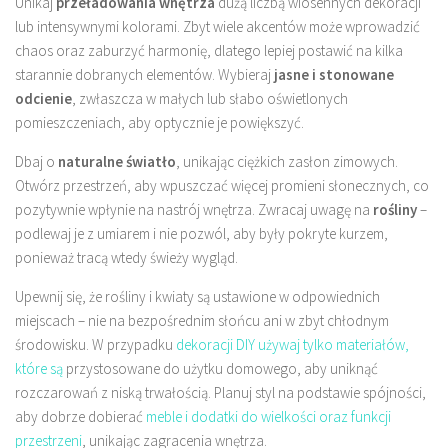
Unikaj
przeładowania wnętrza
dużą liczbą wiosennych dekoracji
lub intensywnymi kolorami. Zbyt wiele akcentów może wprowadzić
chaos oraz zaburzyć harmonię, dlatego lepiej postawić na kilka
starannie dobranych elementów. Wybieraj
jasne i stonowane
odcienie
, zwłaszcza w małych lub słabo oświetlonych
pomieszczeniach, aby optycznie je powiększyć.
Dbaj o
naturalne światło
, unikając ciężkich zasłon zimowych.
Otwórz przestrzeń, aby wpuszczać więcej promieni słonecznych, co
pozytywnie wpłynie na nastrój wnętrza. Zwracaj uwagę na
rośliny
–
podlewaj je z umiarem i nie pozwól, aby były pokryte kurzem,
ponieważ tracą wtedy świeży wygląd.
Upewnij się, że rośliny i kwiaty są ustawione w odpowiednich
miejscach – nie na bezpośrednim słońcu ani w zbyt chłodnym
środowisku. W przypadku
dekoracji DIY używaj tylko materiałów,
które są
przystosowane do użytku domowego, aby uniknąć
rozczarowań z niską trwałością. Planuj styl na podstawie spójności,
aby dobrze dobierać
meble i dodatki do wielkości oraz funkcji
przestrzeni
, unikając zagracenia wnętrza.