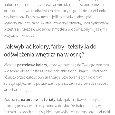
naturalne, jasne lampy z drewnianymi lub rattanowymi elementami
oraz dodatkowe źródła światła dekoracyjnego, takie jak girlandy
czy lampiony. Przestaw meble, jeśli to możliwe, aby lepiej
wykorzystać naturalne światło i stworzyć otwartą, uporządkowaną
przestrzeń. Ciesz się wiosenną atmosferą w odświeżonym, jasnym i
przytulnym wnętrzu!
Jak wybrać kolory, farby i tekstylia do
odświeżenia wnętrza na wiosnę?
Wybierz
pastelowe kolory
, które wprowadzą do Twojego wnętrza
wiosenny klimat. Zastosuj jasne odcienie zieleni, błękitu, żółci oraz
różu, tworząc całościową aranżację. Stosowanie tych kolorów
sprzyja optycznemu powiększeniu przestrzeni i wprowadza radość
oraz harmonię.
Postaw na
naturalne materiały
, takie jak len, bawełna czy juta,
które są przewiewne i przyjemne w dotyku. Delikatne tkaniny w
jasnych kolorach staną się idealnym wyborem na zasłony, poduszki