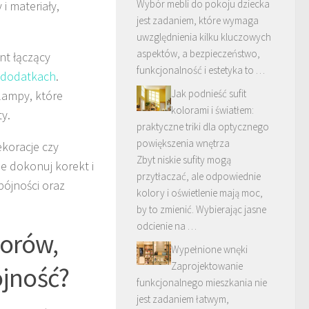
Wybór mebli do pokoju dziecka
i materiały,
jest zadaniem, które wymaga
uwzględnienia kilku kluczowych
aspektów, a bezpieczeństwo,
nt łączący
funkcjonalność i estetyka to …
dodatkach
.
Jak podnieść sufit
lampy, które
kolorami i światłem:
y.
praktyczne triki dla optycznego
powiększenia wnętrza
ekoracje czy
Zbyt niskie sufity mogą
ie dokonuj korekt i
przytłaczać, ale odpowiednie
pójności oraz
kolory i oświetlenie mają moc,
by to zmienić. Wybierając jasne
odcienie na …
lorów,
Wypełnione wnęki
Zaprojektowanie
ójność?
funkcjonalnego mieszkania nie
jest zadaniem łatwym,