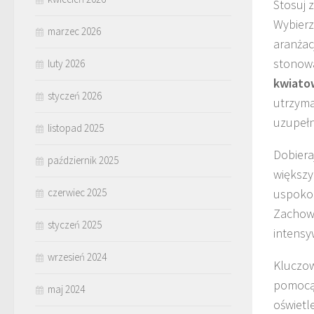
Stosuj 
Wybierz
marzec 2026
aranżac
stonowa
luty 2026
kwiato
styczeń 2026
utrzyma
uzupełn
listopad 2025
Dobiera
październik 2025
większy
czerwiec 2025
uspokoi
Zachowa
styczeń 2025
intensy
wrzesień 2024
Kluczow
pomocą 
maj 2024
oświetl