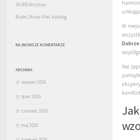
harmoni
50-005 Wrocław
unikają
Bralin, Nowa Wieś: katalog
W miejs
wszystk
Dobrze
NAJNOWSZE KOMENTARZE
współgr
Nie zap
ARCHIWA
pamiątk
sierpień 2026
ekspery
komfort
lipiec 2026
Jak
czerwiec 2026
wzo
maj 2026
kwiecień 2026