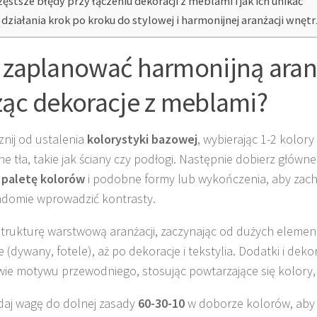
zęstsze błędy przy łączeniu dekoracji z meblami i jak ich unikać
 działania krok po kroku do stylowej i harmonijnej aranżacji wnęt
 zaplanować harmonijną aran
ząc dekoracje z meblami?
nij od ustalenia
kolorystyki bazowej
, wybierając 1-2 kolor
ne tła, takie jak ściany czy podłogi. Następnie dobierz główn
ą
paletę kolorów
i podobne formy lub wykończenia, aby zac
adomie wprowadzić kontrasty.
strukturę warstwową aranżacji, zaczynając od dużych elemen
 (dywany, fotele), aż po dekoracje i tekstylia. Dodatki i deko
ie motywu przewodniego, stosując powtarzające się kolory, 
daj wagę do dolnej zasady
60-30-10
w doborze kolorów, aby