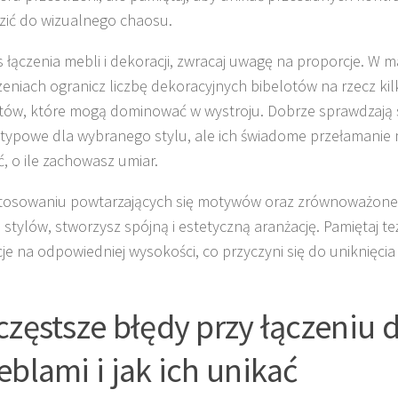
ić do wizualnego chaosu.
 łączenia mebli i dekoracji, zwracaj uwagę na proporcje. W m
zeniach ogranicz liczbę dekoracyjnych bibelotów na rzecz kil
ów, które mogą dominować w wystroju. Dobrze sprawdzają s
 typowe dla wybranego stylu, ale ich świadome przełamani
ć, o ile zachowasz umiar.
stosowaniu powtarzających się motywów oraz zrównoważon
 stylów, stworzysz spójną i estetyczną aranżację. Pamiętaj t
je na odpowiedniej wysokości, co przyczyni się do uniknięci
.
częstsze błędy przy łączeniu 
eblami i jak ich unikać