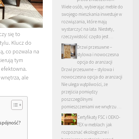
Wiele osób, wybierając meble do
swojego mieszkania inwestuje w
rozwiązania, które mają
wystarczyć na lata. Niestety,
zy się to
rzeczywistość często jest …
tylu. Klucz do
Drzwi przesuwne –
ą, co pozwala na
stylowa i nowoczesna
ierują tym
opcja do aranżacji
i efektowna.
Drzwi przesuwne – stylowa i
wnętrza, ale
nowoczesna opcja do aranżacji
Nie ulega wątpliwości, że
przejścia pomiędzy
poszczególnymi
pomieszczeniami we wnętrzu …
Certyfikaty FSC i OEKO-
 spójność?
TEX w meblach: jak
rozpoznać ekologiczne i