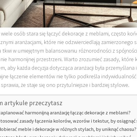
 wiele osób stara się łączyć dekoracje z meblami, często końc
znymi aranżacjami, które nie odzwierciedlają zamierzonego s
 tkwi w umiejętnym balansowaniu różnorodności z spójności
nie harmonijnej przestrzeni. Warto zrozumieć zasady, które k
m, aby każda decyzja dotycząca aranżacji była przemyślana 
jne łączenie elementów nie tylko podkreśla indywidualność 
sprawia, że staje się ono przytulniejsze i bardziej stylowe.
m artykule przeczytasz
zaplanować harmonijną aranżację łącząc dekoracje z meblami?
stosować zasady łączenia kolorów, wzorów i tekstur, by osiągnąć
dobierać meble i dekoracje w różnych stylach, by uniknąć chaosu?