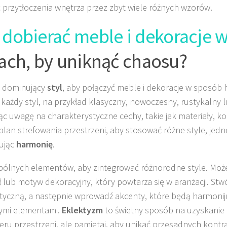
 przytłoczenia wnętrza przez zbyt wiele różnych wzorów.
k
dobierać meble i dekoracje 
lach, by uniknąć chaosu?
z dominujący
styl
, aby połączyć meble i dekoracje w sposób 
każdy styl, na przykład klasyczny, nowoczesny, rustykalny 
ąc uwagę na charakterystyczne cechy, takie jak materiały, ko
plan strefowania przestrzeni, aby stosować różne style, jed
ując
harmonię
.
pólnych elementów, aby zintegrować różnorodne style. Może
ł lub motyw dekoracyjny, który powtarza się w aranżacji. St
tyczną, a następnie wprowadź akcenty, które będą harmonij
ymi elementami.
Eklektyzm
to świetny sposób na uzyskanie
eru przestrzeni, ale pamiętaj, aby unikać przesadnych kont