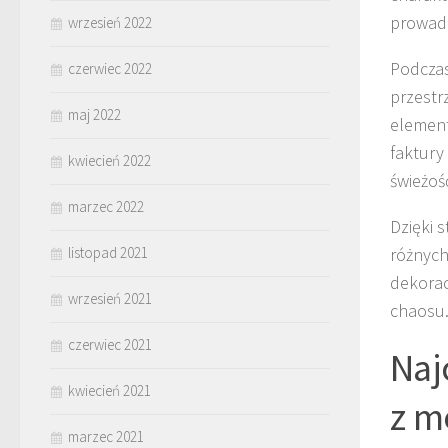
prowadz
wrzesień 2022
Podczas
czerwiec 2022
przestr
maj 2022
element
faktury
kwiecień 2022
świeżoś
marzec 2022
Dzięki 
listopad 2021
różnych
dekorac
wrzesień 2021
chaosu
czerwiec 2021
Naj
kwiecień 2021
z m
marzec 2021