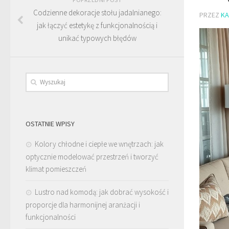
Codzienne dekoracje stołu jadalnianego:
PRZEZ
KA
jak łączyć estetykę z funkcjonalnością i
unikać typowych błędów
OSTATNIE WPISY
Kolory chłodne i ciepłe we wnętrzach: jak
optycznie modelować przestrzeń i tworzyć
klimat pomieszczeń
Lustro nad komodą: jak dobrać wysokość i
proporcje dla harmonijnej aranżacji i
funkcjonalności