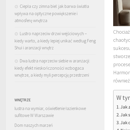
Ciepła czy zimna biel: jak barwa światła
wpływa na optyczne powiększenie i
atmosferę wnętrza
Chociaż
Lustro naprzeciw drzwi wejściowych –
chaotyc
kiedy warto, a kiedy lepiej unikać według Feng
sukcesu
Shui i aranżacji wnętrz
stworze
Dwa lustra naprzeciw siebie w aranżacji:
procese
kiedy efekt nieskończoności wzbogaca
Harmoni
wnętrze, a kiedy myli percepcję przestrzeni
również 
W ty
WNĘTRZE
Jak 
lustra na wymiar, oświetlenie łazienkowe
Jak 
sufitowe W Warszawie
Jak 
Dom naszych marzeń