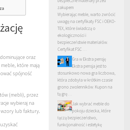
bezpieczne materiały przed
zakupem
rza
Wybierając meble, warto zwrócić
uwagę na certyfikaty FSC i OEKO-
żację
TEX, które świadczą o
ekologiczności i
bezpieczeństwie materiałów.
Certyfikat FSC …
y dominujące oraz
Gra w Ekstra pensję
e meble, które mają
Ekstra pensja jest to
hować spójność
stosunkowo nowa gra liczbowa,
która zdobyła w krótkim czasie
grono zwolenników. Kupon na
tą grę …
tów (mebli), przez
racje wybieraj na
Jak wybrać meble do
wzory lub faktury.
pokoju dziecka, które
łączą bezpieczeństwo,
 uzyskać
funkcjonalność i estetykę