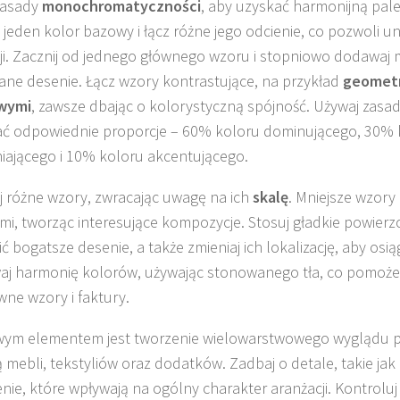
zasady
monochromatyczności
, aby uzyskać harmonijną pal
 jeden kolor bazowy i łącz różne jego odcienie, co pozwoli 
ji. Zacznij od jednego głównego wzoru i stopniowo dodawaj m
ne desenie. Łącz wzory kontrastujące, na przykład
geomet
wymi
, zawsze dbając o kolorystyczną spójność. Używaj zasad
ć odpowiednie proporcje – 60% koloru dominującego, 30% 
iającego i 10% koloru akcentującego.
j różne wzory, zwracając uwagę na ich
skalę
. Mniejsze wzory
mi, tworząc interesujące kompozycje. Stosuj gładkie powierz
ć bogatsze desenie, a także zmieniaj ich lokalizację, aby os
j harmonię kolorów, używając stonowanego tła, co pomoż
wne wzory i faktury.
ym elementem jest tworzenie wielowarstwowego wyglądu p
mebli, tekstyliów oraz dodatków. Zadbaj o detale, takie jak
enie, które wpływają na ogólny charakter aranżacji. Kontroluj