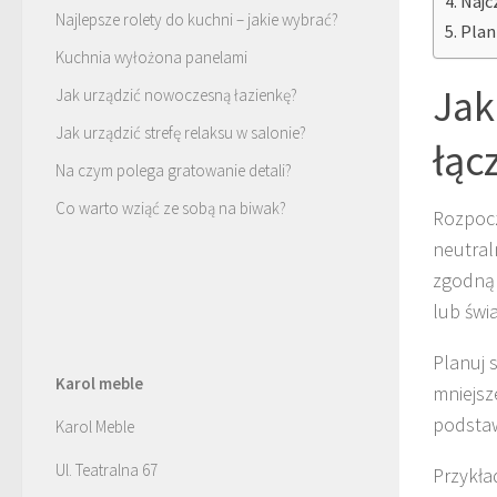
Najc
Najlepsze rolety do kuchni – jakie wybrać?
Plan
Kuchnia wyłożona panelami
Jak
Jak urządzić nowoczesną łazienkę?
Jak urządzić strefę relaksu w salonie?
łąc
Na czym polega gratowanie detali?
Co warto wziąć ze sobą na biwak?
Rozpocz
neutral
zgodn
lub świ
Planuj 
Karol meble
mniejsze
podstaw
Karol Meble
Ul. Teatralna 67
Przykła