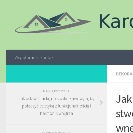
Współpraca i kontakt
DEKORAC
NASTĘPNY POST
Jak
Jak ustawić tackę na stoliku kawowym, by
połączyć estetykę z funkcjonalnością i
stw
harmonią wnętrza
wnę
POPRZEDNI POST