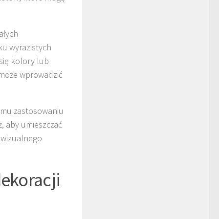
ałych
ku wyrazistych
ię kolory lub
e może wprowadzić
emu zastosowaniu
eż, aby umieszczać
a wizualnego
dekoracji