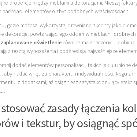
jne proporcje między meblami a dekoracjami. Mieszaj faktury 
c nadmiaru elementów o zbyt podobnych właściwościach.
cu, gdzie możesz, wykorzystaj drewniane akcenty jako eleme
ie dekoracje, powtarzając jego odcień w meblach i drobnych
 zaplanowane oświetlenie
również ma znaczenie – dobierz 
ają z resztą wyposażenia i podkreślają najważniejsze element
omnij dodać elementów personalizacji, takich jak ulubione d
i, aby nadać wnętrzu charakteru i indywidualności. Regularn
mentuj z dodatkami, aż osiągniesz satysfakcjonujący efekt s
u.
 stosować zasady łączenia ko
rów i tekstur, by osiągnąć sp