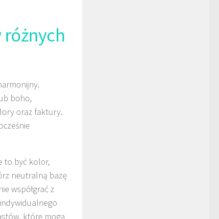
w różnych
harmonijny.
lub boho,
lory oraz faktury.
nocześnie
 to być kolor,
wórz neutralną bazę
nie współgrać z
 indywidualnego
rastów, które mogą