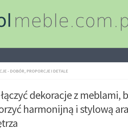
JE - DOBÓR, PROPORCJE I DETALE
 łączyć dekoracje z meblami, 
orzyć harmonijną i stylową ar
trza