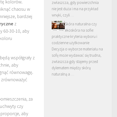
etę kolorów.
zwłaszcza, gdy powierzchnia
uniknąć chaosu w
nie jest duża i ma na przykład
wnęki, czyli …
niejsze, bardziej
ryczne
z
Skóra naturalna czy
ekoskóra na sofie:
y 60-30-10, aby
praktyczne kryteria wyboru i
koloru
codzienne użytkowanie
Decyzja o wyborze materiału na
sofę może wydawać się trudna,
 będą współgrały z
zwłaszcza gdy stajemy przed
chnie, aby
dylematem między skórą
iągnąć równowagę.
naturalną a …
e zrównoważyć
omieszczenia, za
 uchwyty czy
 proporcje, aby