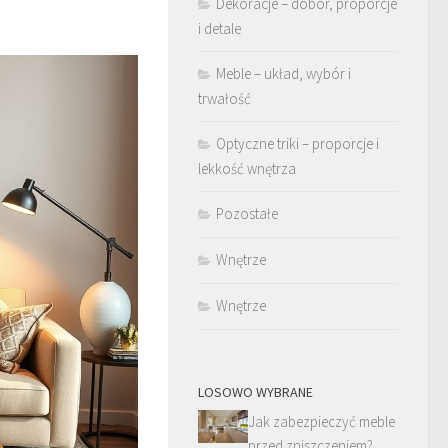
Dekoracje – dobór, proporcje
i detale
Meble – układ, wybór i
trwałość
Optyczne triki – proporcje i
lekkość wnętrza
Pozostałe
Wnętrze
Wnętrze
LOSOWO WYBRANE
Jak zabezpieczyć meble
przed zniszczeniem?