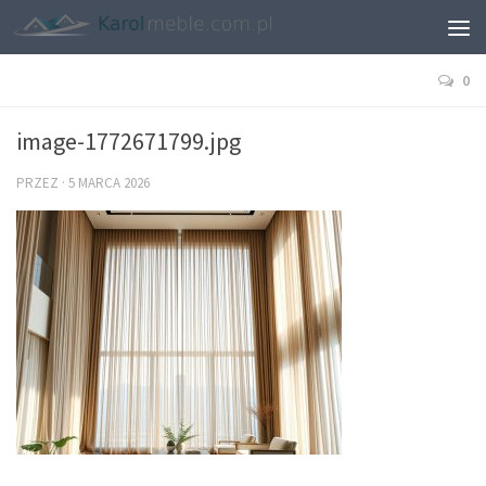
0
image-1772671799.jpg
PRZEZ
·
5 MARCA 2026