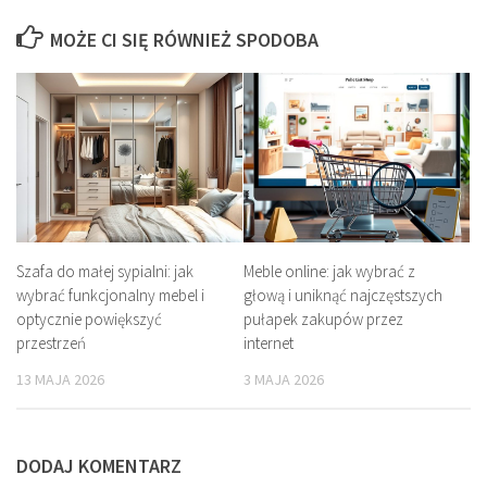
MOŻE CI SIĘ RÓWNIEŻ SPODOBA
Szafa do małej sypialni: jak
Meble online: jak wybrać z
wybrać funkcjonalny mebel i
głową i uniknąć najczęstszych
optycznie powiększyć
pułapek zakupów przez
przestrzeń
internet
13 MAJA 2026
3 MAJA 2026
DODAJ KOMENTARZ