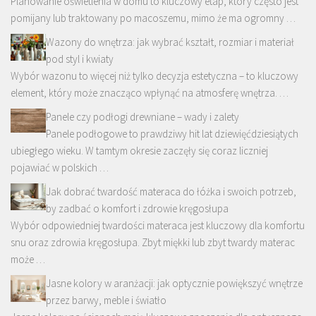
Planowanie oświetlenia w domu to kluczowy etap, który często jest
pomijany lub traktowany po macoszemu, mimo że ma ogromny …
Wazony do wnętrza: jak wybrać kształt, rozmiar i materiał
pod styl i kwiaty
Wybór wazonu to więcej niż tylko decyzja estetyczna – to kluczowy
element, który może znacząco wpłynąć na atmosferę wnętrza. …
Panele czy podłogi drewniane – wady i zalety
Panele podłogowe to prawdziwy hit lat dziewięćdziesiątych
ubiegłego wieku. W tamtym okresie zaczęły się coraz liczniej
pojawiać w polskich …
Jak dobrać twardość materaca do łóżka i swoich potrzeb,
by zadbać o komfort i zdrowie kręgosłupa
Wybór odpowiedniej twardości materaca jest kluczowy dla komfortu
snu oraz zdrowia kręgosłupa. Zbyt miękki lub zbyt twardy materac
może …
Jasne kolory w aranżacji: jak optycznie powiększyć wnętrze
przez barwy, meble i światło