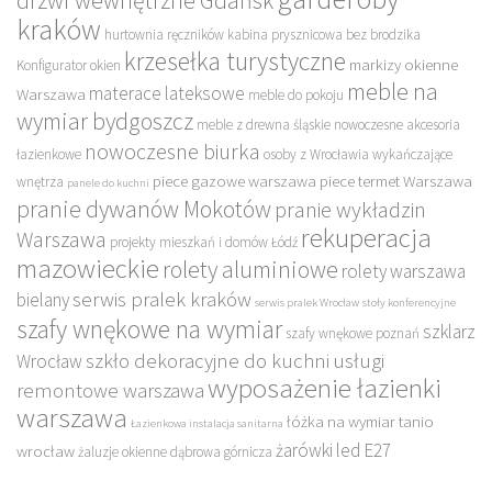
drzwi wewnętrzne Gdańsk
kraków
hurtownia ręczników
kabina prysznicowa bez brodzika
krzesełka turystyczne
markizy okienne
Konfigurator okien
meble na
materace lateksowe
Warszawa
meble do pokoju
wymiar bydgoszcz
meble z drewna śląskie
nowoczesne akcesoria
nowoczesne biurka
łazienkowe
osoby z Wrocławia wykańczające
piece gazowe warszawa
piece termet Warszawa
wnętrza
panele do kuchni
pranie dywanów Mokotów
pranie wykładzin
rekuperacja
Warszawa
projekty mieszkań i domów Łódź
mazowieckie
rolety aluminiowe
rolety warszawa
serwis pralek kraków
bielany
serwis pralek Wrocław
stoły konferencyjne
szafy wnękowe na wymiar
szklarz
szafy wnękowe poznań
szkło dekoracyjne do kuchni
usługi
Wrocław
wyposażenie łazienki
remontowe warszawa
warszawa
łóżka na wymiar tanio
Łazienkowa instalacja sanitarna
żarówki led E27
wrocław
żaluzje okienne dąbrowa górnicza