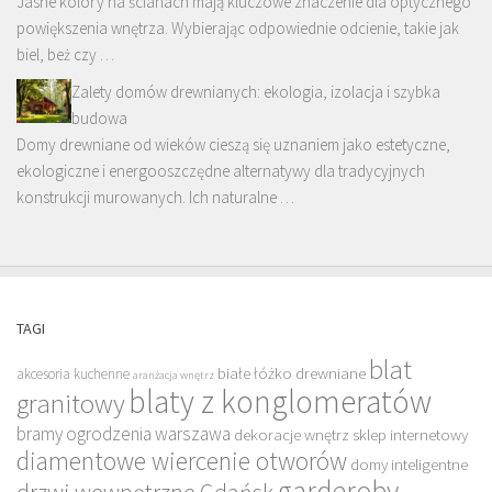
Jasne kolory na ścianach mają kluczowe znaczenie dla optycznego
powiększenia wnętrza. Wybierając odpowiednie odcienie, takie jak
biel, beż czy …
Zalety domów drewnianych: ekologia, izolacja i szybka
budowa
Domy drewniane od wieków cieszą się uznaniem jako estetyczne,
ekologiczne i energooszczędne alternatywy dla tradycyjnych
konstrukcji murowanych. Ich naturalne …
TAGI
blat
białe łóżko drewniane
akcesoria kuchenne
aranżacja wnętrz
blaty z konglomeratów
granitowy
bramy ogrodzenia warszawa
dekoracje wnętrz sklep internetowy
diamentowe wiercenie otworów
domy inteligentne
garderoby