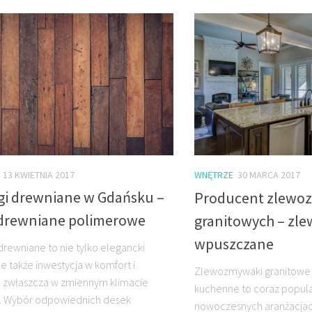
13 KWIETNIA 2017
WNĘTRZE
30 MARCA 2017
gi drewniane w Gdańsku –
Producent zlew
 drewniane polimerowe
granitowych – zl
wpuszczane
drewniane to nie tylko elegancki
le także inwestycja w komfort i
Zlewozmywaki granitowe 
, zwłaszcza w zmiennym klimacie
kuchenne to coraz popula
. Wybór odpowiednich desek
nowoczesnych aranżacjach