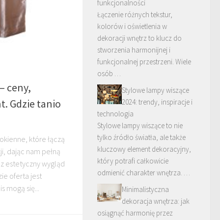
funkcjonalności
Łączenie różnych tekstur,
kolorów i oświetlenia w
dekoracji wnętrz to klucz do
stworzenia harmonijnej i
funkcjonalnej przestrzeni. Wiele
osób …
– ceny,
Stylowe lampy wiszące
. Gdzie tanio
2024: trendy, inspiracje i
technologia
Stylowe lampy wiszące to nie
tylko źródło światła, ale także
 okienne, które łączą
kluczowy element dekoracyjny,
zji, dając nam pełną
który potrafi całkowicie
az estetyczny wygląd
odmienić charakter wnętrza. …
ie oferta jest
s mogą się...
Minimalistyczna
dekoracja wnętrza: jak
osiągnąć harmonię przez