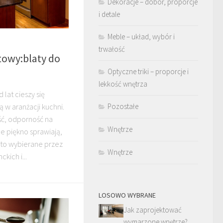
Dekoracje – dobór, proporcje
i detale
Meble – układ, wybór i
trwałość
itowy:blaty do
Optyczne triki – proporcje i
lekkość wnętrza
 lat cieszy się
 w aranżacji kuchni.
Pozostałe
ść, odporność na
Wnętrze
e piękno sprawiają,
sto wybierane przez
Wnętrze
kich i...
LOSOWO WYBRANE
Jak zaprojektować
wymarzone wnętrze?