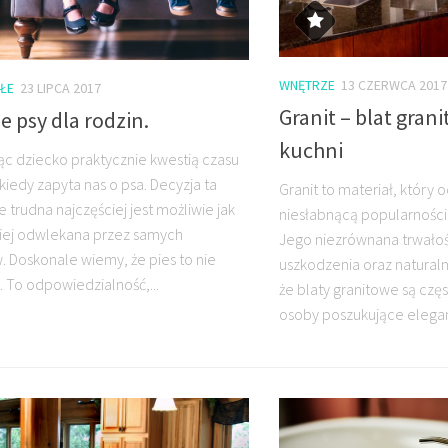
WNĘTRZE
13 CZERWCA 2017
ŁE
23 LIPCA 2017
Granit – blat gran
e psy dla rodzin.
kuchni
ąc dziecko praktycznie kwestią czasu
, kiedy zapyta nas o psa. Decyzja ta
Granit to materiał, który od
 trudna najczęściej jest możliwie jak
niesłabnącą popularnością
iej odwlekana przez samych
Jego niezrównana trwało
. Doskonale wiemy, że pies to nie
uszkodzenia oraz naturaln
 To odpowiedzialność,...
że blaty granitowe są czę
osoby poszukujące eleganc