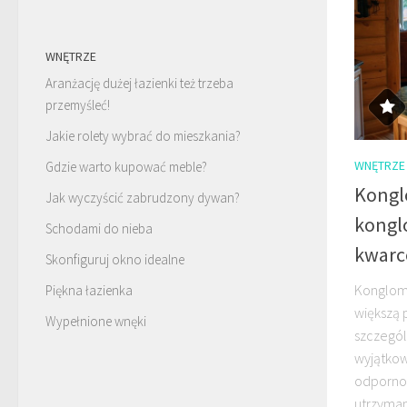
WNĘTRZE
Aranżację dużej łazienki też trzeba
przemyśleć!
Jakie rolety wybrać do mieszkania?
WNĘTRZE
Gdzie warto kupować meble?
Konglo
Jak wyczyścić zabrudzony dywan?
kongl
Schodami do nieba
kwar
Skonfiguruj okno idealne
Konglome
Piękna łazienka
większą 
Wypełnione wnęki
szczegól
wyjątkow
odpornoś
utrzyman