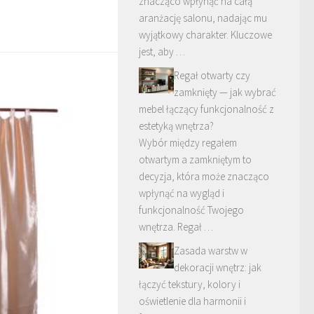
znacząco wpłynąć na całą
aranżację salonu, nadając mu
wyjątkowy charakter. Kluczowe
jest, aby …
Regał otwarty czy
zamknięty — jak wybrać
mebel łączący funkcjonalność z
estetyką wnętrza?
Wybór między regałem
otwartym a zamkniętym to
decyzja, która może znacząco
wpłynąć na wygląd i
funkcjonalność Twojego
wnętrza. Regał …
Zasada warstw w
dekoracji wnętrz: jak
łączyć tekstury, kolory i
oświetlenie dla harmonii i