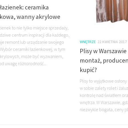
łazienek: ceramika
nkowa, wanny akrylowe
zienek to nie tylko miejsce sprzedaży,
dziwe centrum inspiracji dla każdego,
uje remont lub urządzanie swojego
WNĘTRZE
22 KWIETNIA 2017
 Wybór ceramiki łazienkowej, w tym
Plisy w Warszawie 
akrylowych, może być wyzwaniem,
montaż, producent
od uwagę różnorodność...
kupić?
Plisy to wyjątkowe osłony
w sobie zalety rolet i żalu
kontrolę nad światłem or
wnętrza. W Warszawie, gdz
niezwykle bogata, ceny pli