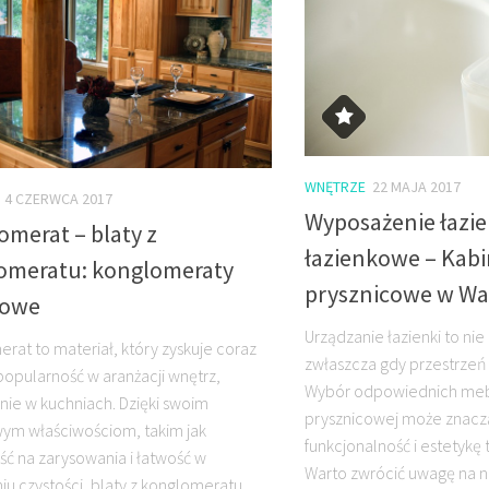
WNĘTRZE
22 MAJA 2017
4 CZERWCA 2017
Wyposażenie łazie
merat – blaty z
łazienkowe – Kab
omeratu: konglomeraty
prysznicowe w Wa
cowe
Urządzanie łazienki to ni
rat to materiał, który zyskuje coraz
zwłaszcza gdy przestrzeń 
popularność w aranżacji wnętrz,
Wybór odpowiednich mebl
nie w kuchniach. Dzięki swoim
prysznicowej może znacz
ym właściwościom, takim jak
funkcjonalność i estetykę
ć na zarysowania i łatwość w
Warto zwrócić uwagę na
iu czystości, blaty z konglomeratu