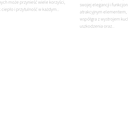
ych może przynieść wiele korzyści,
swojej elegancji i funkcjona
k ciepło i przytulność w każdym...
atrakcyjnym elementem, 
współgra z wystrojem kuch
uszkodzenia oraz...