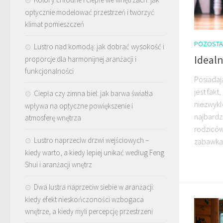
optycznie modelować przestrzeń i tworzyć
klimat pomieszczeń
POZOSTA
Lustro nad komodą: jak dobrać wysokość i
Idealn
proporcje dla harmonijnej aranżacji i
funkcjonalności
Posiadaj
jest fakt
Ciepła czy zimna biel: jak barwa światła
niezwykle
wpływa na optyczne powiększenie i
najbardz
atmosferę wnętrza
rodziców
Lustro naprzeciw drzwi wejściowych –
zabawka.
kiedy warto, a kiedy lepiej unikać według Feng
Shui i aranżacji wnętrz
Dwa lustra naprzeciw siebie w aranżacji:
kiedy efekt nieskończoności wzbogaca
wnętrze, a kiedy myli percepcję przestrzeni