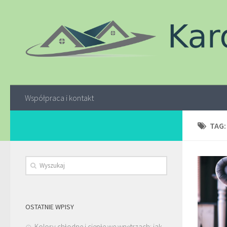
Współpraca i kontakt
TAG
OSTATNIE WPISY
Kolory chłodne i ciepłe we wnętrzach: jak