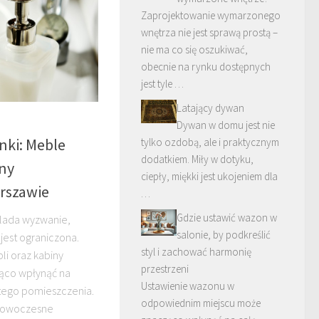
Zaprojektowanie wymarzonego
wnętrza nie jest sprawą prostą –
nie ma co się oszukiwać,
obecnie na rynku dostępnych
jest tyle …
Latający dywan
Dywan w domu jest nie
nki: Meble
tylko ozdobą, ale i praktycznym
dodatkiem. Miły w dotyku,
iny
ciepły, miękki jest ukojeniem dla
rszawie
…
Gdzie ustawić wazon w
e lada wyzwanie,
salonie, by podkreślić
jest ograniczona.
styl i zachować harmonię
i oraz kabiny
przestrzeni
ąco wpłynąć na
Ustawienie wazonu w
 tego pomieszczenia.
odpowiednim miejscu może
 nowoczesne