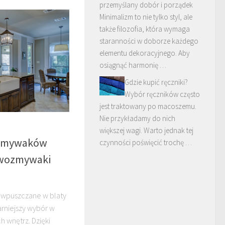
przemyślany dobór i porządek
Minimalizm to nie tylko styl, ale
także filozofia, która wymaga
staranności w doborze każdego
elementu dekoracyjnego. Aby
osiągnąć harmonię …
Gdzie kupić ręczniki?
Wybór ręczników często
jest traktowany po macoszemu.
Nie przykładamy do nich
większej wagi. Warto jednak tej
ozmywaków
czynności poświęcić trochę …
ewozmywaki
wpuszczane w blaty
rniejszy wybór w
 wnętrz. Dzięki