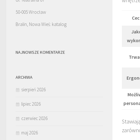
wnętrze
50-005 Wrocław
Cec
Bralin, Nowa Wieś: katalog
Jak
wykon
NAJNOWSZE KOMENTARZE
Trwa
ARCHIWA
Ergon
sierpień 2026
Możli
persona
lipiec 2026
czerwiec 2026
Stawiaj
zarówno
maj 2026