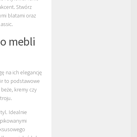
akcent. Stwórz
ymi blatami oraz
assic.
do mebli
gę na ich elegancję
nir to podstawowe
k beże, kremy czy
troju.
tyl. Idealnie
z pikowanymi
luksusowego