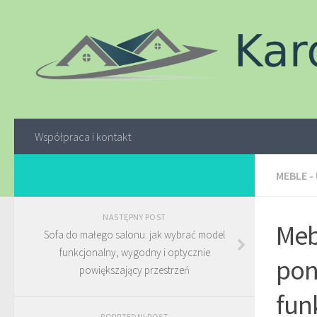
Współpraca i kontakt
MEBLE -
NASTĘPNY POST
Meb
Sofa do małego salonu: jak wybrać model
funkcjonalny, wygodny i optycznie
pon
powiększający przestrzeń
fun
POPRZEDNI POST