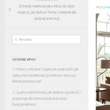
Uchwyty meblowe jako klucz do stylu
PRZEZ
KA
wnętrza: jak dobrać formę i materiał dla
spójnej aranżacji
OSTATNIE WPISY
Kolory chłodne i ciepłe we wnętrzach: jak
optycznie modelować przestrzeń i tworzyć
klimat pomieszczeń
Lustro nad komodą: jak dobrać wysokość i
proporcje dla harmonijnej aranżacji i
funkcjonalności