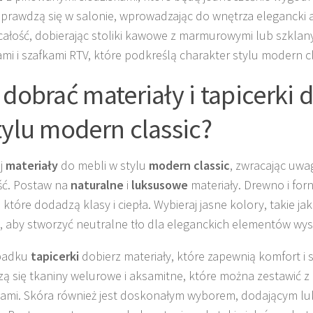
prawdzą się w salonie, wprowadzając do wnętrza elegancki 
całość, dobierając stoliki kawowe z marmurowymi lub szklan
mi i szafkami RTV, które podkreślą charakter stylu modern cl
 dobrać materiały i tapicerki 
tylu modern classic?
j
materiały
do mebli w stylu
modern classic
, zwracając uwa
ość. Postaw na
naturalne
i
luksusowe
materiały. Drewno i for
 które dodadzą klasy i ciepła. Wybieraj jasne kolory, takie ja
i, aby stworzyć neutralne tło dla eleganckich elementów wys
padku
tapicerki
dobierz materiały, które zapewnią komfort i s
ą się tkaniny welurowe i aksamitne, które można zestawić 
kami. Skóra również jest doskonałym wyborem, dodającym 