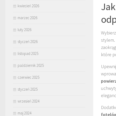
Jak
kwiecień 2026
odp
marzec 2026
luty 2026
Wybier
stylem.
styczeń 2026
zaokrąg
listopad 2025
które p
październik 2025
Upewnij
wprowad
czerwiec 2025
powier
uchwyty
styczeń 2025
eleganc
wrzesień 2024
Dodatko
maj 2024
foteló