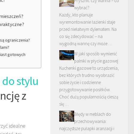
Prysznic czy wanna – co
wybrać?
Każdy, kto planuje
omieszczeń?
wyremontowanie łazienki staje
praktyczne?
przed niełatwym dylematem. Na
co się zdecydować – na
są ograniczenia?
wygodną wannę czy może …
ylami?
W jaki sposób wymienić
miast gotowych
palniki w płycie gazowej
Kuchenki gazowe to urządzenia,
bez których trudno wyobrazić
 do stylu
sobie życie i codzienne
przygotowywanie posiłków.
ncję z
Choć dużą popularnością cieszą
się …
Błędy w meblach do
przechowywania:
rzyć idealne
najczęstsze pułapki aranżacji i