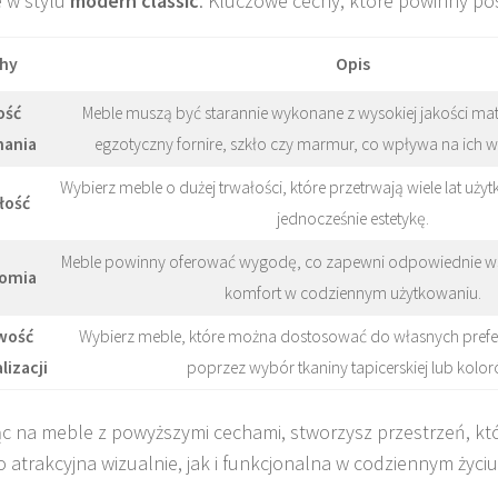
 w stylu
modern classic
. Kluczowe cechy, które powinny pos
hy
Opis
ość
Meble muszą być starannie wykonane z wysokiej jakości mate
ania
egzotyczny fornire, szkło czy marmur, co wpływa na ich wy
Wybierz meble o dużej trwałości, które przetrwają wiele lat uż
łość
jednocześnie estetykę.
Meble powinny oferować wygodę, co zapewni odpowiednie wsp
omia
komfort w codziennym użytkowaniu.
wość
Wybierz meble, które można dostosować do własnych prefer
lizacji
poprzez wybór tkaniny tapicerskiej lub kolor
ąc na meble z powyższymi cechami, stworzysz przestrzeń, kt
 atrakcyjna wizualnie, jak i funkcjonalna w codziennym życiu