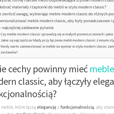
dobrać materiały i tapicerki do mebli w stylu modern classic?
o zwrócić uwagę, wybierając meble modern classic do różnych p
personalizować meble modern classic, aby były ponadczasowe i 
– najczęściej zadawane pytania
Czy meble modern classic sprawdzą się w małych pomieszczeniach i jakie 
Jakie są najczęstsze błędy przy łączeniu mebli modern classic z innymi st
Kiedy warto zainwestować w meble na wymiar w stylu modern classic za
zestawów?
ie cechy powinny mieć
meble
ern classic, aby łączyły elega
kcjonalnością?
 meble, które łączą
elegancję
z
funkcjonalnością
, aby stwo