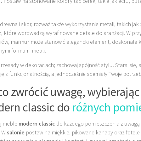
. Postaw na stonowane kolory tapicerek, takie jak écru, but
drewna i skór, rozważ także wykorzystanie metali, takich jak 
, które wprowadzą wyrafinowane detale do aranżacji. W pr
iów, marmur może stanowić elegancki element, doskonale 
nymi formami mebli.
przesady w dekoracjach; zachowaj spójność stylu. Staraj się,
ję z funkcjonalnością, a jednocześnie spełniały Twoje potrzeby
co zwrócić uwagę, wybierają
ern classic do
różnych pomi
aj meble
modern classic
do każdego pomieszczenia z uwagą n
. W
salonie
postaw na miękkie, pikowane kanapy oraz fotel