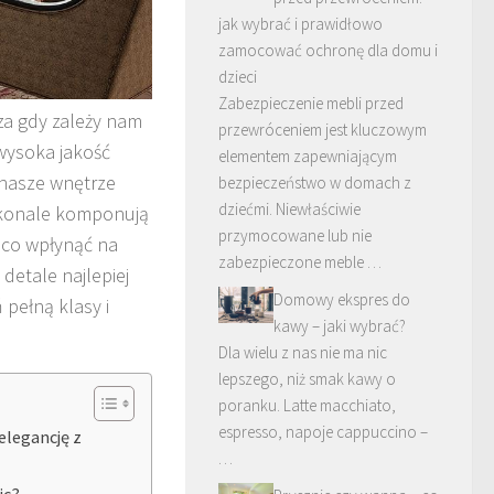
jak wybrać i prawidłowo
zamocować ochronę dla domu i
dzieci
Zabezpieczenie mebli przed
a gdy zależy nam
przewróceniem jest kluczowym
 wysoka jakość
elementem zapewniającym
 nasze wnętrze
bezpieczeństwo w domach z
dziećmi. Niewłaściwie
oskonale komponują
przymocowane lub nie
ąco wpłynąć na
zabezpieczone meble …
detale najlepiej
Domowy ekspres do
pełną klasy i
kawy – jaki wybrać?
Dla wielu z nas nie ma nic
lepszego, niż smak kawy o
poranku. Latte macchiato,
espresso, napoje cappuccino –
elegancję z
…
ic?