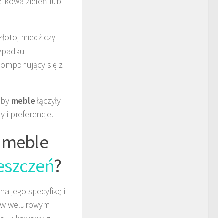
elkowa zieleń lub
złoto, miedź czy
zypadku
komponujący się z
 aby
meble
łączyły
 i preferencje.
c meble
eszczeń
?
a jego specyfikę i
e w welurowym