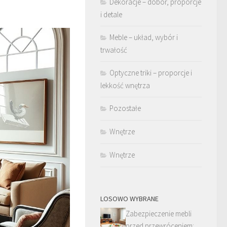
Dekoracje – dobór, proporcje
i detale
Meble – układ, wybór i
trwałość
Optyczne triki – proporcje i
lekkość wnętrza
Pozostałe
Wnętrze
Wnętrze
LOSOWO WYBRANE
Zabezpieczenie mebli
przed przewróceniem: