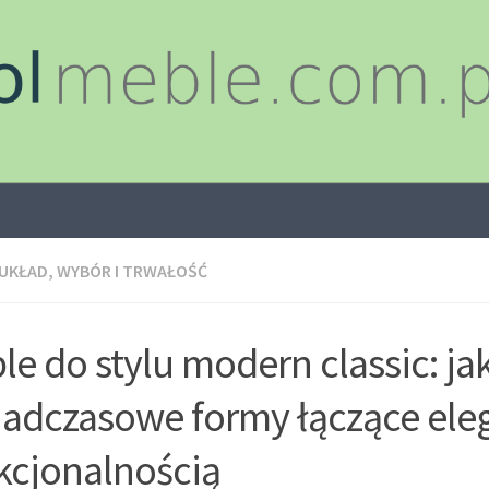
 UKŁAD, WYBÓR I TRWAŁOŚĆ
le do stylu modern classic: ja
adczasowe formy łączące eleg
kcjonalnością