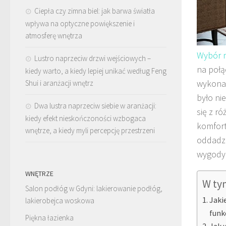
Ciepła czy zimna biel: jak barwa światła
wpływa na optyczne powiększenie i
atmosferę wnętrza
Wybór m
Lustro naprzeciw drzwi wejściowych –
na połą
kiedy warto, a kiedy lepiej unikać według Feng
wykonan
Shui i aranżacji wnętrz
było ni
Dwa lustra naprzeciw siebie w aranżacji:
się z r
kiedy efekt nieskończoności wzbogaca
komfort
wnętrze, a kiedy myli percepcję przestrzeni
oddadzą
wygody
WNĘTRZE
W ty
Salon podłóg w Gdyni: lakierowanie podłóg,
Jaki
lakierobejca woskowa
funk
Piękna łazienka
Jak 