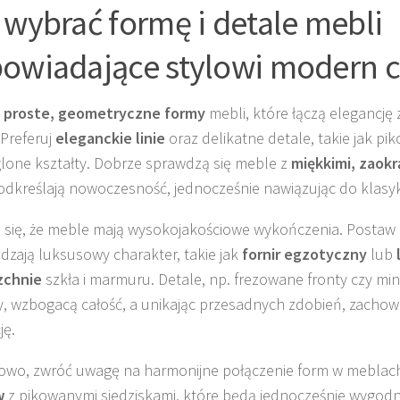
 wybrać formę i detale mebli
owiadające stylowi modern c
z
proste, geometryczne formy
mebli, które łączą elegancj
 Preferuj
eleganckie linie
oraz delikatne detale, takie jak pik
lone kształty. Dobrze sprawdzą się meble z
miękkimi, zaokr
odkreślają nowoczesność, jednocześnie nawiązując do klasyk
 się, że meble mają wysokojakościowe wykończenia. Postaw n
zają luksusowy charakter, takie jak
fornir egzotyczny
lub
zchnie
szkła i marmuru. Detale, np. frezowane fronty czy mi
, wzbogacą całość, a unikając przesadnych zdobień, zachowa
ję.
wo, zwróć uwagę na harmonijne połączenie form w meblach
w
z pikowanymi siedziskami, które będą jednocześnie wygodne