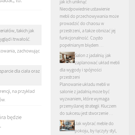
iadać, to:
jak ich uniknąć
Nieodpowiednie ustawienie
mebli do przechowywania może
prowadzić do chaosu w
riałów, takich jak
przestrzeni, a także obniżać jej
funkcjonalność. Często
gląd i trwałość.
popełnianym błędem …
ytkowania, zachowując
Salon z jadalnią: jak
zaplanować układ mebli
dla wygody i spójności
arcie dla ciała oraz
przestrzeni
Planowanie układu mebli w
encji, na przykład
salonie z jadalnią może być
wyzwaniem, które wymaga
ów.
przemyślanej strategii. Kluczem
do sukcesu jest stworzenie …
óra będzie
Jak wybrać meble do
.
pokoju, by łączyły styl,