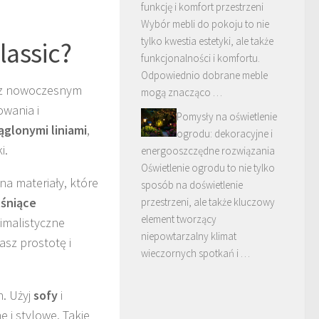
funkcję i komfort przestrzeni
Wybór mebli do pokoju to nie
tylko kwestia estetyki, ale także
lassic?
funkcjonalności i komfortu.
Odpowiednio dobrane meble
ę z nowoczesnym
mogą znacząco …
owania i
Pomysły na oświetlenie
ąglonymi liniami
,
ogrodu: dekoracyjne i
i.
energooszczędne rozwiązania
Oświetlenie ogrodu to nie tylko
a materiały, które
sposób na doświetlenie
lśniące
przestrzeni, ale także kluczowy
element tworzący
nimalistyczne
niepowtarzalny klimat
sz prostotę i
wieczornych spotkań i …
. Użyj
sofy
i
 i stylowe. Takie