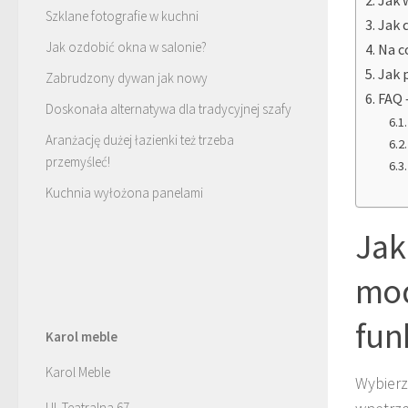
Szklane fotografie w kuchni
Jak 
Jak ozdobić okna w salonie?
Na c
Jak 
Zabrudzony dywan jak nowy
FAQ 
Doskonała alternatywa dla tradycyjnej szafy
Aranżację dużej łazienki też trzeba
przemyśleć!
Kuchnia wyłożona panelami
Jak
mod
fun
Karol meble
Karol Meble
Wybierz
Ul. Teatralna 67