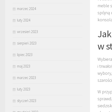
meble s
marzec 2024
spójną 
konsola
luty 2024
Jak
wrzesień 2023
w s
sierpień 2023
lipiec 2023
Wybiera
i trwał
maj 2023
wybory,
marzec 2023
szarośc
luty 2023
W przy
sprawdz
styczeń 2023
siedzis