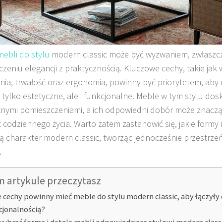
ebli do stylu
modern classic może być wyzwaniem, zwłaszcz
czeniu elegancji z praktycznością. Kluczowe cechy, takie jak
ia, trwałość oraz ergonomia, powinny być priorytetem, aby
e tylko estetyczne, ale i funkcjonalne. Meble w tym stylu d
óżnymi pomieszczeniami, a ich odpowiedni dobór może znacz
 codziennego życia. Warto zatem zastanowić się, jakie formy i 
 charakter modern classic, tworząc jednocześnie przestrzeń 
.
m artykule przeczytasz
e cechy powinny mieć meble do stylu modern classic, aby łączyły 
cjonalnością?
wybrać formę i detale mebli odpowiadające stylowi modern class