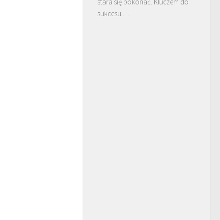
stara się pokonać. Kluczem do
sukcesu …