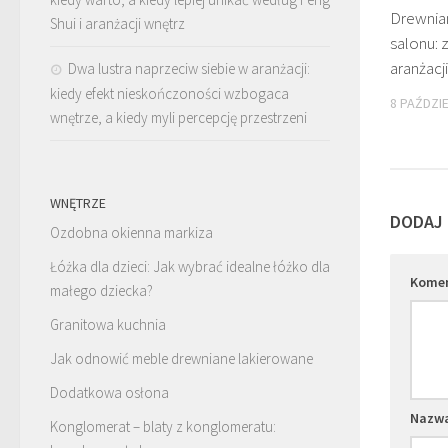
Drewnia
Shui i aranżacji wnętrz
salonu: z
aranżacji
Dwa lustra naprzeciw siebie w aranżacji:
kiedy efekt nieskończoności wzbogaca
8 PAŹDZI
wnętrze, a kiedy myli percepcję przestrzeni
WNĘTRZE
DODAJ
Ozdobna okienna markiza
Łóżka dla dzieci: Jak wybrać idealne łóżko dla
Kome
małego dziecka?
Granitowa kuchnia
Jak odnowić meble drewniane lakierowane
Dodatkowa osłona
Nazw
Konglomerat – blaty z konglomeratu: