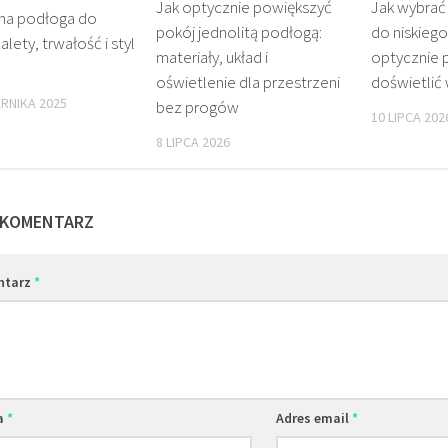
Jak optycznie powiększyć
Jak wybrać
na podłoga do
pokój jednolitą podłogą:
do niskiego 
alety, trwałość i styl
materiały, układ i
optycznie 
oświetlenie dla przestrzeni
doświetlić
ERNIKA 2025
bez progów
10 LIPCA 202
8 LIPCA 2026
 KOMENTARZ
ntarz
*
a
*
Adres email
*