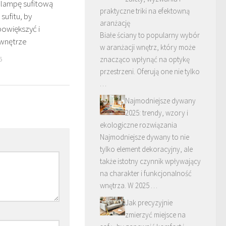
 lampę sufitową
praktyczne triki na efektowną
sufitu, by
aranżację
powiększyć i
Białe ściany to popularny wybór
 wnętrze
w aranżacji wnętrz, który może
znacząco wpłynąć na optykę
6
przestrzeni. Oferują one nie tylko
…
Najmodniejsze dywany
2025: trendy, wzory i
ekologiczne rozwiązania
Najmodniejsze dywany to nie
tylko element dekoracyjny, ale
także istotny czynnik wpływający
na charakter i funkcjonalność
wnętrza. W 2025 …
Jak precyzyjnie
zmierzyć miejsce na