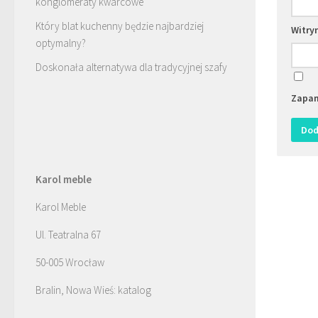
konglomeraty kwarcowe
Który blat kuchenny będzie najbardziej
Witry
optymalny?
Doskonała alternatywa dla tradycyjnej szafy
Zapam
Karol meble
Karol Meble
Ul. Teatralna 67
50-005 Wrocław
Bralin, Nowa Wieś: katalog