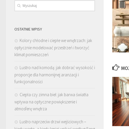
OSTATNIE WPISY
Kolory chłodne i ciepłe we wnętrzach: jak
optycznie modelować przestrzeń i tworzyć
klimat pomieszczeń
Lustro nad komodą: jak dobrać wysokość i
MO
proporcje dla harmonijnej aranżacji i
funkcjonalności
Ciepła czy zimna biel: jak barwa światła
wpływa na optyczne powiększenie i
atmosferę wnętrza
Lustro naprzeciw drzwi wejściowych –
kiedy warto, a kiedy lepiej unikać według Feng