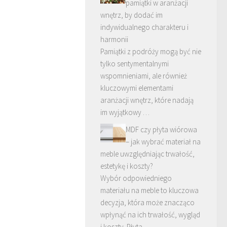
pamiątki w aranżacji
wnętrz, by dodać im
indywidualnego charakteru i
harmonii
Pamiątki z podróży mogą być nie
tylko sentymentalnymi
wspomnieniami, ale również
kluczowymi elementami
aranżacji wnętrz, które nadają
im wyjątkowy …
MDF czy płyta wiórowa
– jak wybrać materiał na
meble uwzględniając trwałość,
estetykę i koszty?
Wybór odpowiedniego
materiału na meble to kluczowa
decyzja, która może znacząco
wpłynąć na ich trwałość, wygląd
i koszty. Płyta …