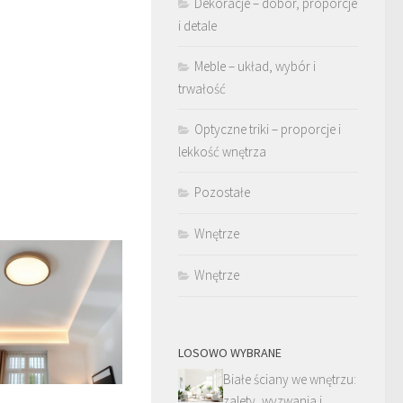
Dekoracje – dobór, proporcje
i detale
Meble – układ, wybór i
trwałość
Optyczne triki – proporcje i
lekkość wnętrza
Pozostałe
Wnętrze
Wnętrze
LOSOWO WYBRANE
Białe ściany we wnętrzu:
zalety, wyzwania i