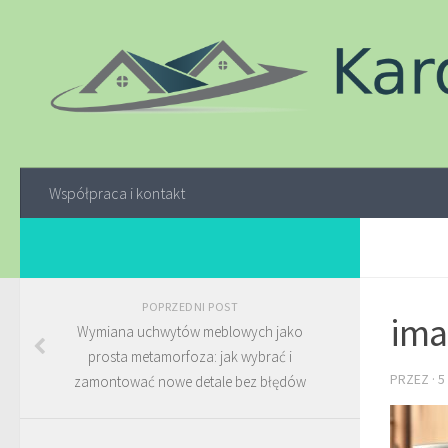
Współpraca i kontakt
POPRZEDNI POST
ima
Wymiana uchwytów meblowych jako
prosta metamorfoza: jak wybrać i
PRZEZ
·
5
zamontować nowe detale bez błędów