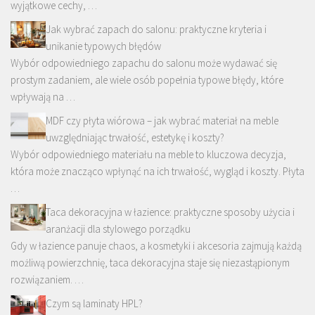
wyjątkowe cechy, …
Jak wybrać zapach do salonu: praktyczne kryteria i
unikanie typowych błędów
Wybór odpowiedniego zapachu do salonu może wydawać się
prostym zadaniem, ale wiele osób popełnia typowe błędy, które
wpływają na …
MDF czy płyta wiórowa – jak wybrać materiał na meble
uwzględniając trwałość, estetykę i koszty?
Wybór odpowiedniego materiału na meble to kluczowa decyzja,
która może znacząco wpłynąć na ich trwałość, wygląd i koszty. Płyta
…
Taca dekoracyjna w łazience: praktyczne sposoby użycia i
aranżacji dla stylowego porządku
Gdy w łazience panuje chaos, a kosmetyki i akcesoria zajmują każdą
możliwą powierzchnię, taca dekoracyjna staje się niezastąpionym
rozwiązaniem. …
Czym są laminaty HPL?