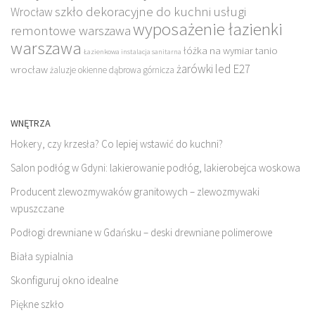
szkło dekoracyjne do kuchni
usługi
Wrocław
wyposażenie łazienki
remontowe warszawa
warszawa
łóżka na wymiar tanio
Łazienkowa instalacja sanitarna
żarówki led E27
wrocław
żaluzje okienne dąbrowa górnicza
WNĘTRZA
Hokery, czy krzesła? Co lepiej wstawić do kuchni?
Salon podłóg w Gdyni: lakierowanie podłóg, lakierobejca woskowa
Producent zlewozmywaków granitowych – zlewozmywaki
wpuszczane
Podłogi drewniane w Gdańsku – deski drewniane polimerowe
Biała sypialnia
Skonfiguruj okno idealne
Piękne szkło