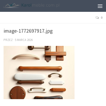
0
image-1772697917.jpg
PRZEZ
·
5 MARCA 2026