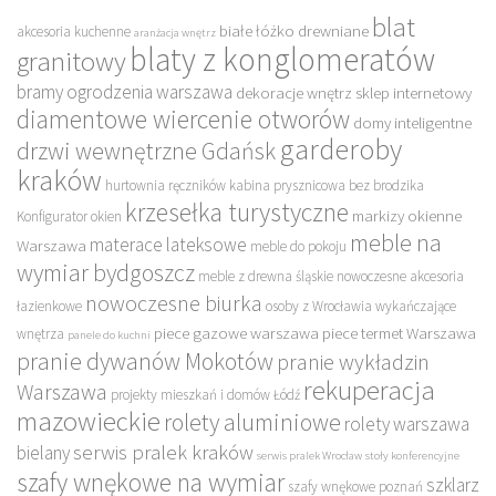
blat
białe łóżko drewniane
akcesoria kuchenne
aranżacja wnętrz
blaty z konglomeratów
granitowy
bramy ogrodzenia warszawa
dekoracje wnętrz sklep internetowy
diamentowe wiercenie otworów
domy inteligentne
garderoby
drzwi wewnętrzne Gdańsk
kraków
hurtownia ręczników
kabina prysznicowa bez brodzika
krzesełka turystyczne
markizy okienne
Konfigurator okien
meble na
materace lateksowe
Warszawa
meble do pokoju
wymiar bydgoszcz
meble z drewna śląskie
nowoczesne akcesoria
nowoczesne biurka
łazienkowe
osoby z Wrocławia wykańczające
piece gazowe warszawa
piece termet Warszawa
wnętrza
panele do kuchni
pranie dywanów Mokotów
pranie wykładzin
rekuperacja
Warszawa
projekty mieszkań i domów Łódź
mazowieckie
rolety aluminiowe
rolety warszawa
serwis pralek kraków
bielany
serwis pralek Wrocław
stoły konferencyjne
szafy wnękowe na wymiar
szklarz
szafy wnękowe poznań