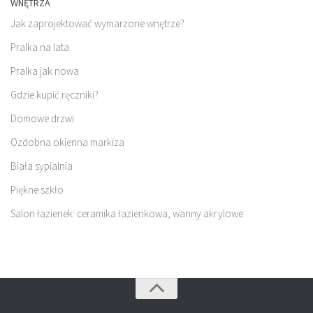
WNĘTRZA
Jak zaprojektować wymarzone wnętrze?
Pralka na lata
Pralka jak nowa
Gdzie kupić ręczniki?
Domowe drzwi
Ozdobna okienna markiza
Biała sypialnia
Piękne szkło
Salon łazienek: ceramika łazienkowa, wanny akrylowe