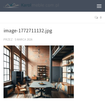
0
image-1772711132.jpg
PRZEZ
·
5 MARCA 2026