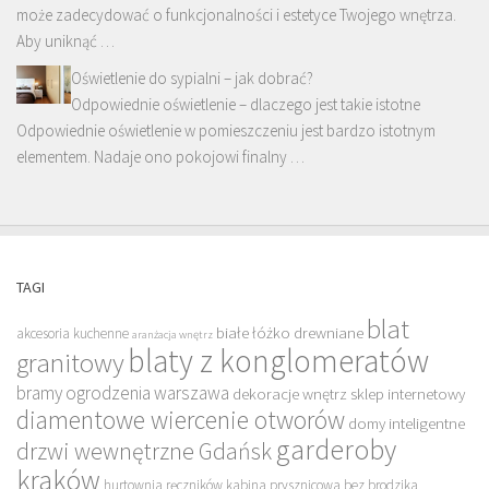
może zadecydować o funkcjonalności i estetyce Twojego wnętrza.
Aby uniknąć …
Oświetlenie do sypialni – jak dobrać?
Odpowiednie oświetlenie – dlaczego jest takie istotne
Odpowiednie oświetlenie w pomieszczeniu jest bardzo istotnym
elementem. Nadaje ono pokojowi finalny …
TAGI
blat
białe łóżko drewniane
akcesoria kuchenne
aranżacja wnętrz
blaty z konglomeratów
granitowy
bramy ogrodzenia warszawa
dekoracje wnętrz sklep internetowy
diamentowe wiercenie otworów
domy inteligentne
garderoby
drzwi wewnętrzne Gdańsk
kraków
hurtownia ręczników
kabina prysznicowa bez brodzika