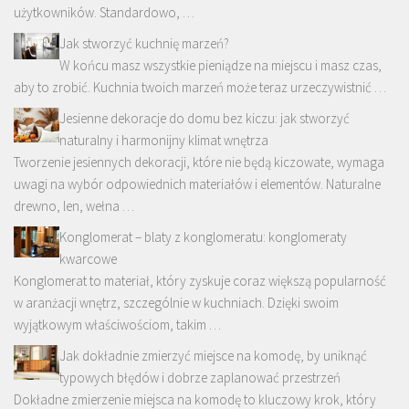
użytkowników. Standardowo, …
Jak stworzyć kuchnię marzeń?
W końcu masz wszystkie pieniądze na miejscu i masz czas,
aby to zrobić. Kuchnia twoich marzeń może teraz urzeczywistnić …
Jesienne dekoracje do domu bez kiczu: jak stworzyć
naturalny i harmonijny klimat wnętrza
Tworzenie jesiennych dekoracji, które nie będą kiczowate, wymaga
uwagi na wybór odpowiednich materiałów i elementów. Naturalne
drewno, len, wełna …
Konglomerat – blaty z konglomeratu: konglomeraty
kwarcowe
Konglomerat to materiał, który zyskuje coraz większą popularność
w aranżacji wnętrz, szczególnie w kuchniach. Dzięki swoim
wyjątkowym właściwościom, takim …
Jak dokładnie zmierzyć miejsce na komodę, by uniknąć
typowych błędów i dobrze zaplanować przestrzeń
Dokładne zmierzenie miejsca na komodę to kluczowy krok, który