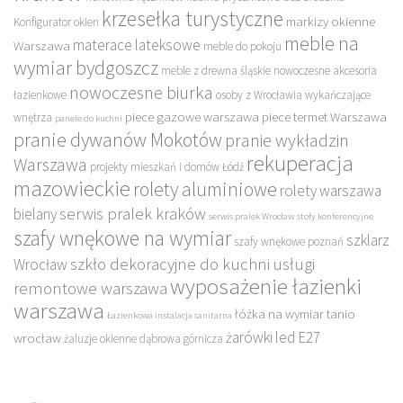
krzesełka turystyczne
markizy okienne
Konfigurator okien
meble na
materace lateksowe
Warszawa
meble do pokoju
wymiar bydgoszcz
meble z drewna śląskie
nowoczesne akcesoria
nowoczesne biurka
łazienkowe
osoby z Wrocławia wykańczające
piece gazowe warszawa
piece termet Warszawa
wnętrza
panele do kuchni
pranie dywanów Mokotów
pranie wykładzin
rekuperacja
Warszawa
projekty mieszkań i domów Łódź
mazowieckie
rolety aluminiowe
rolety warszawa
serwis pralek kraków
bielany
serwis pralek Wrocław
stoły konferencyjne
szafy wnękowe na wymiar
szklarz
szafy wnękowe poznań
szkło dekoracyjne do kuchni
usługi
Wrocław
wyposażenie łazienki
remontowe warszawa
warszawa
łóżka na wymiar tanio
Łazienkowa instalacja sanitarna
żarówki led E27
wrocław
żaluzje okienne dąbrowa górnicza