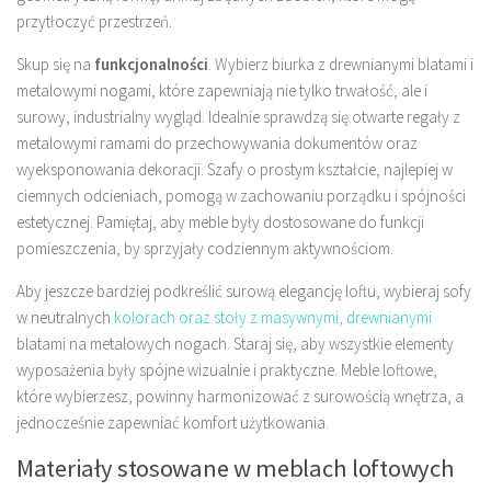
przytłoczyć przestrzeń.
Skup się na
funkcjonalności
. Wybierz biurka z drewnianymi blatami i
metalowymi nogami, które zapewniają nie tylko trwałość, ale i
surowy, industrialny wygląd. Idealnie sprawdzą się otwarte regały z
metalowymi ramami do przechowywania dokumentów oraz
wyeksponowania dekoracji. Szafy o prostym kształcie, najlepiej w
ciemnych odcieniach, pomogą w zachowaniu porządku i spójności
estetycznej. Pamiętaj, aby meble były dostosowane do funkcji
pomieszczenia, by sprzyjały codziennym aktywnościom.
Aby jeszcze bardziej podkreślić surową elegancję loftu, wybieraj sofy
w neutralnych
kolorach oraz stoły z masywnymi, drewnianymi
blatami na metalowych nogach. Staraj się, aby wszystkie elementy
wyposażenia były spójne wizualnie i praktyczne. Meble loftowe,
które wybierzesz, powinny harmonizować z surowością wnętrza, a
jednocześnie zapewniać komfort użytkowania.
Materiały stosowane w meblach loftowych