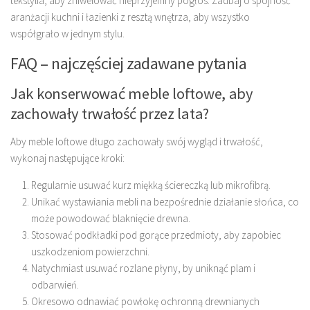
tekstylia, aby zniwelować nieprzyjemny pogłos. Zadbaj o spójność
aranżacji kuchni i łazienki z resztą wnętrza, aby wszystko
współgrało w jednym stylu.
FAQ – najczęściej zadawane pytania
Jak konserwować meble loftowe, aby
zachowały trwałość przez lata?
Aby meble loftowe długo zachowały swój wygląd i trwałość,
wykonaj następujące kroki:
Regularnie usuwać kurz miękką ściereczką lub mikrofibrą.
Unikać wystawiania mebli na bezpośrednie działanie słońca, co
może powodować blaknięcie drewna.
Stosować podkładki pod gorące przedmioty, aby zapobiec
uszkodzeniom powierzchni.
Natychmiast usuwać rozlane płyny, by uniknąć plam i
odbarwień.
Okresowo odnawiać powłokę ochronną drewnianych