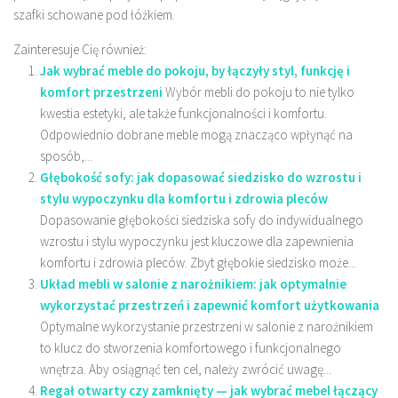
szafki schowane pod łóżkiem.
Zainteresuje Cię również:
Jak wybrać meble do pokoju, by łączyły styl, funkcję i
komfort przestrzeni
Wybór mebli do pokoju to nie tylko
kwestia estetyki, ale także funkcjonalności i komfortu.
Odpowiednio dobrane meble mogą znacząco wpłynąć na
sposób,...
Głębokość sofy: jak dopasować siedzisko do wzrostu i
stylu wypoczynku dla komfortu i zdrowia pleców
Dopasowanie głębokości siedziska sofy do indywidualnego
wzrostu i stylu wypoczynku jest kluczowe dla zapewnienia
komfortu i zdrowia pleców. Zbyt głębokie siedzisko może...
Układ mebli w salonie z narożnikiem: jak optymalnie
wykorzystać przestrzeń i zapewnić komfort użytkowania
Optymalne wykorzystanie przestrzeni w salonie z narożnikiem
to klucz do stworzenia komfortowego i funkcjonalnego
wnętrza. Aby osiągnąć ten cel, należy zwrócić uwagę...
Regał otwarty czy zamknięty — jak wybrać mebel łączący