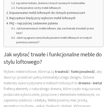
Łączenie metalu, drewna i innych surowych materiałów
Funkcjonalne cechy mebli loftowych
Dopasowanie mebli loftowych do różnych pomieszczeń
Najczęstsze błędy przy wyborze mebli loftowych
FAQ – najczęściej zadawane pytania
Jak konserwować meble loftowe, aby zachowały trwałość przez
lata?
Jakie są ograniczenia funkcjonalne mebli loftowych w małych
pomieszczeniach?
Jak wybrać trwałe i funkcjonalne meble do
stylu loftowego?
Wybierz meble loftowe, które łączą
trwałość
i
funkcjonalność
, aby
stworzyć przestrzeń pełną minimalistycznego designu. Główne
materiały wykorzystywane w meblach loftowych to
drewno
i
metal
.
Preferuj elementy z naturalnego drewna, które często mają surowe,
postarzałe wykończenie, połączone z elementami metalowymi, co
zapewnia solidność i estetykę. Meble powinny mieć prostą,
geometryczną formę, unikaj zbędnych zdobień, które mogą