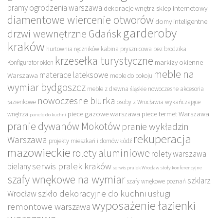
bramy ogrodzenia warszawa
dekoracje wnętrz sklep internetowy
diamentowe wiercenie otworów
domy inteligentne
garderoby
drzwi wewnętrzne Gdańsk
kraków
hurtownia ręczników
kabina prysznicowa bez brodzika
krzesełka turystyczne
markizy okienne
Konfigurator okien
meble na
materace lateksowe
Warszawa
meble do pokoju
wymiar bydgoszcz
meble z drewna śląskie
nowoczesne akcesoria
nowoczesne biurka
łazienkowe
osoby z Wrocławia wykańczające
piece gazowe warszawa
piece termet Warszawa
wnętrza
panele do kuchni
pranie dywanów Mokotów
pranie wykładzin
rekuperacja
Warszawa
projekty mieszkań i domów Łódź
mazowieckie
rolety aluminiowe
rolety warszawa
serwis pralek kraków
bielany
serwis pralek Wrocław
stoły konferencyjne
szafy wnękowe na wymiar
szklarz
szafy wnękowe poznań
szkło dekoracyjne do kuchni
usługi
Wrocław
wyposażenie łazienki
remontowe warszawa