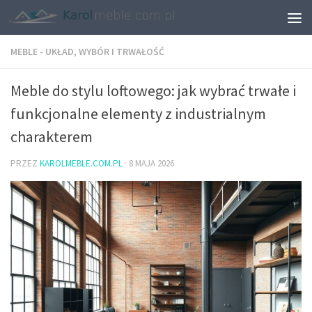
MEBLE - UKŁAD, WYBÓR I TRWAŁOŚĆ
Meble do stylu loftowego: jak wybrać trwałe i
funkcjonalne elementy z industrialnym
charakterem
PRZEZ
KAROLMEBLE.COM.PL
·
8 MAJA 2026