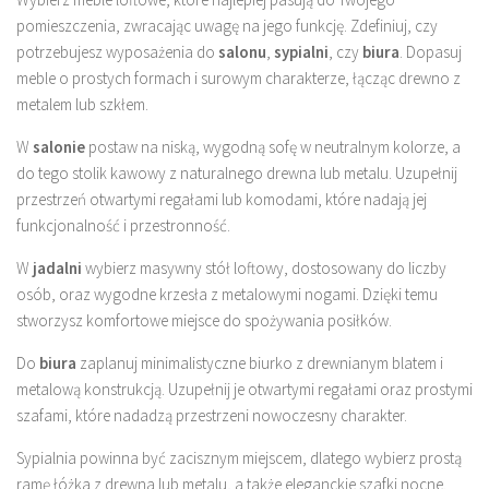
pomieszczenia, zwracając uwagę na jego funkcję. Zdefiniuj, czy
potrzebujesz wyposażenia do
salonu
,
sypialni
, czy
biura
. Dopasuj
meble o prostych formach i surowym charakterze, łącząc drewno z
metalem lub szkłem.
W
salonie
postaw na niską, wygodną sofę w neutralnym kolorze, a
do tego stolik kawowy z naturalnego drewna lub metalu. Uzupełnij
przestrzeń otwartymi regałami lub komodami, które nadają jej
funkcjonalność i przestronność.
W
jadalni
wybierz masywny stół loftowy, dostosowany do liczby
osób, oraz wygodne krzesła z metalowymi nogami. Dzięki temu
stworzysz komfortowe miejsce do spożywania posiłków.
Do
biura
zaplanuj minimalistyczne biurko z drewnianym blatem i
metalową konstrukcją. Uzupełnij je otwartymi regałami oraz prostymi
szafami, które nadadzą przestrzeni nowoczesny charakter.
Sypialnia powinna być zacisznym miejscem, dlatego wybierz prostą
ramę łóżka z drewna lub metalu, a także eleganckie szafki nocne.