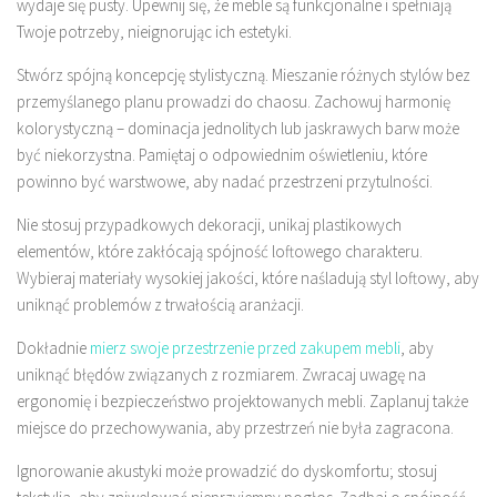
wydaje się pusty. Upewnij się, że meble są funkcjonalne i spełniają
Twoje potrzeby, nieignorując ich estetyki.
Stwórz spójną koncepcję stylistyczną. Mieszanie różnych stylów bez
przemyślanego planu prowadzi do chaosu. Zachowuj harmonię
kolorystyczną – dominacja jednolitych lub jaskrawych barw może
być niekorzystna. Pamiętaj o odpowiednim oświetleniu, które
powinno być warstwowe, aby nadać przestrzeni przytulności.
Nie stosuj przypadkowych dekoracji, unikaj plastikowych
elementów, które zakłócają spójność loftowego charakteru.
Wybieraj materiały wysokiej jakości, które naśladują styl loftowy, aby
uniknąć problemów z trwałością aranżacji.
Dokładnie
mierz swoje przestrzenie przed zakupem mebli
, aby
uniknąć błędów związanych z rozmiarem. Zwracaj uwagę na
ergonomię i bezpieczeństwo projektowanych mebli. Zaplanuj także
miejsce do przechowywania, aby przestrzeń nie była zagracona.
Ignorowanie akustyki może prowadzić do dyskomfortu; stosuj