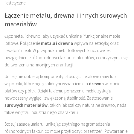
i estetyczne.
Łączenie metalu, drewna i innych surowych
materiałów
Łącz metal i drewno, aby uzyskać unikalne i funkcjonalne meble
loftowe. Połączenie
metalu i drewna
wpływa na estetykę oraz
trwałość mebli. W przypadku mebli loftowych kluczowe jest
uwzględnienie różnorodności faktur i materiałów, co przyczynia się
do tworzenia harmonijnych aranżacji.
Umiejętnie dobieraj komponenty, stosując metalowe ramy lub
wsporniki, które będą solidnym wsparciem dla
drewna
w formie
blatów czy półek. Dzięki takiemu połączeniu meble zyskają
nowoczesny wygląd i zwiększoną stabilność. Zastosowanie
surowych materiałów
, takich jak stal czy naturalne drewno, nada
także wnętrzu industrialnego charakteru.
Stosuj zasadę umiaru, unikając zbytniego nagromadzenia
różnorodnych faktur, co może przytłoczyć przestrzeń. Powtarzanie