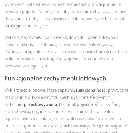
wybranych materiałów w różnych elementach aranżacji pomoże
uzyskać spójność. Na przykład, aby podkreślić styl loftowy, zestaw
drewniane ozdoby z metalowymi akcentami, tworząc w ten sposób
atrakcyjne kompozycje.
Wykorzystaj również żywicę epoksydową do łączenia drewna z
innymi materiałami. Zatapiając drewniane elementy w żywicy,
stworzysz oryginalne dekoracje o nowoczesnym charakterze. Takie
unikalne połączenia wzbogacą Twoje wnętrze i dodadzą mu
niepowtarzalnego stylu.
Funkcjonalne cechy mebli loftowych
Wybierz meble loftowe, które zapewnią
funkcjonalność
i praktyczne
rozwiązania w Twoim wnętrzu. Cechują się one efektywnymi
systemami
przechowywania
, takimi jak pojemne półki i szuflady,
które ułatwiają organizację przestrzeni. Zainwestuj w meble z
regulowanymi elementami, co pozwoli dostosować je do Twoich
potrzeb. Ergonomiczne kształty mebli sprawiają, że są one wygodne
w użytkowaniu i sprzyjają codziennej pracy lub wypoczynkowi.