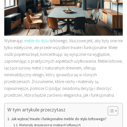
Wybierając
meble do stylu
loftowego, kluczowe jest, aby były one nie
tylko estetyczne, ale przede wszystkim trwałe i funkcjonalne. Wiele
osób popełnia błąd, koncentrując się wyłącznie na wyglądzie,
zapominając o praktycznych aspektach użytkowania. Meble loftowe,
łączące surowy metal z naturalnym drewnem, oferują
minimalistyczny design, który sprawdza się w różnych
przestrzeniach. Zrozumienie, które cechy i materiały są
najważniejsze, pomoże Ci podjąć świadomą decyzję i stworzyć
przestrzeń, która będzie zarówno elegancka, jak i funkcjonalna.
W tym artykule przeczytasz
Jak wybrać trwałe i funkcjonalne meble do stylu loftowego?
Materiały stosowane w meblach loftowych