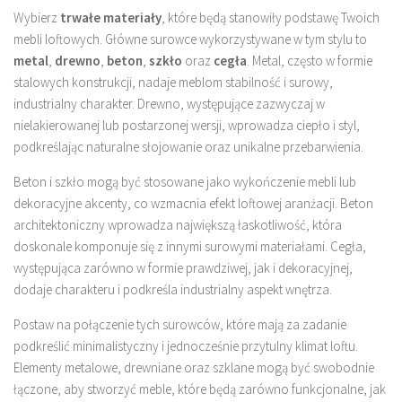
Wybierz
trwałe materiały
, które będą stanowiły podstawę Twoich
mebli loftowych. Główne surowce wykorzystywane w tym stylu to
metal
,
drewno
,
beton
,
szkło
oraz
cegła
. Metal, często w formie
stalowych konstrukcji, nadaje meblom stabilność i surowy,
industrialny charakter. Drewno, występujące zazwyczaj w
nielakierowanej lub postarzonej wersji, wprowadza ciepło i styl,
podkreślając naturalne słojowanie oraz unikalne przebarwienia.
Beton i szkło mogą być stosowane jako wykończenie mebli lub
dekoracyjne akcenty, co wzmacnia efekt loftowej aranżacji. Beton
architektoniczny wprowadza największą łaskotliwość, która
doskonale komponuje się z innymi surowymi materiałami. Cegła,
występująca zarówno w formie prawdziwej, jak i dekoracyjnej,
dodaje charakteru i podkreśla industrialny aspekt wnętrza.
Postaw na połączenie tych surowców, które mają za zadanie
podkreślić minimalistyczny i jednocześnie przytulny klimat loftu.
Elementy metalowe, drewniane oraz szklane mogą być swobodnie
łączone, aby stworzyć meble, które będą zarówno funkcjonalne, jak