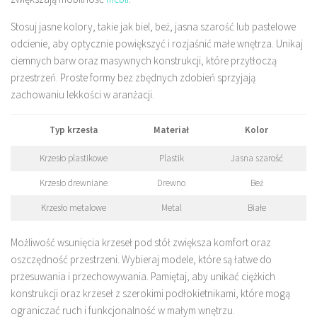
Stosuj jasne kolory, takie jak biel, beż, jasna szarość lub pastelowe
odcienie, aby optycznie powiększyć i rozjaśnić małe wnętrza. Unikaj
ciemnych barw oraz masywnych konstrukcji, które przytłoczą
przestrzeń. Proste formy bez zbędnych zdobień sprzyjają
zachowaniu lekkości w aranżacji.
Typ krzesła
Materiał
Kolor
Krzesło plastikowe
Plastik
Jasna szarość
Krzesło drewniane
Drewno
Beż
Krzesło metalowe
Metal
Białe
Możliwość wsunięcia krzeseł pod stół zwiększa komfort oraz
oszczędność przestrzeni. Wybieraj modele, które są łatwe do
przesuwania i przechowywania. Pamiętaj, aby unikać ciężkich
konstrukcji oraz krzeseł z szerokimi podłokietnikami, które mogą
ograniczać ruch i funkcjonalność w małym wnętrzu.