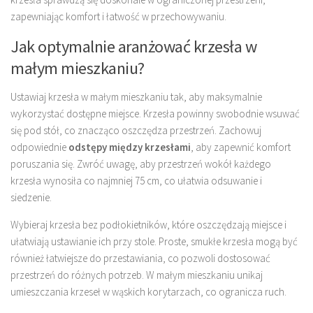
zapewniając komfort i łatwość w przechowywaniu.
Jak optymalnie aranżować krzesła w
małym mieszkaniu?
Ustawiaj krzesła w małym mieszkaniu tak, aby maksymalnie
wykorzystać dostępne miejsce. Krzesła powinny swobodnie wsuwać
się pod stół, co znacząco oszczędza przestrzeń. Zachowuj
odpowiednie
odstępy między krzesłami
, aby zapewnić komfort
poruszania się. Zwróć uwagę, aby przestrzeń wokół każdego
krzesła wynosiła co najmniej 75 cm, co ułatwia odsuwanie i
siedzenie.
Wybieraj krzesła bez podłokietników, które oszczędzają miejsce i
ułatwiają ustawianie ich przy stole. Proste, smukłe krzesła mogą być
również łatwiejsze do przestawiania, co pozwoli dostosować
przestrzeń do różnych potrzeb. W małym mieszkaniu unikaj
umieszczania krzeseł w wąskich korytarzach, co ogranicza ruch.