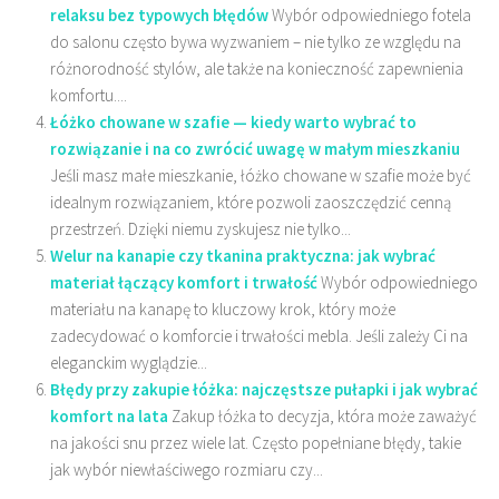
relaksu bez typowych błędów
Wybór odpowiedniego fotela
do salonu często bywa wyzwaniem – nie tylko ze względu na
różnorodność stylów, ale także na konieczność zapewnienia
komfortu....
Łóżko chowane w szafie — kiedy warto wybrać to
rozwiązanie i na co zwrócić uwagę w małym mieszkaniu
Jeśli masz małe mieszkanie, łóżko chowane w szafie może być
idealnym rozwiązaniem, które pozwoli zaoszczędzić cenną
przestrzeń. Dzięki niemu zyskujesz nie tylko...
Welur na kanapie czy tkanina praktyczna: jak wybrać
materiał łączący komfort i trwałość
Wybór odpowiedniego
materiału na kanapę to kluczowy krok, który może
zadecydować o komforcie i trwałości mebla. Jeśli zależy Ci na
eleganckim wyglądzie...
Błędy przy zakupie łóżka: najczęstsze pułapki i jak wybrać
komfort na lata
Zakup łóżka to decyzja, która może zaważyć
na jakości snu przez wiele lat. Często popełniane błędy, takie
jak wybór niewłaściwego rozmiaru czy...