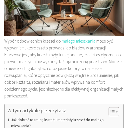
Wybór odpowiednich krzeseł do
małego mieszkania
może być
wyzwaniem, które często prowadzi do błędów w aranżacji.
Kluczowe jest, aby krzesła były funkcjonalne, lekkie i estetyczne, co
pozwoli maksymalnie wykorzystać ograniczoną przestrzeń. Modele
o niewielkich gabarytach oraz jasne kolory to najlepsze
rozwiązania, które optycznie powiększą wnętrze. Zrozumienie, jak
dobór kształtu, rozmiaru i materiałów wpływa na komfort
codziennego życia, jest niezbędne dla efektywnej organizacji małych
pomieszczeń.
W tym artykule przeczytasz
Jak dobrać rozmiar, kształt i materiały krzeseł do małego
mieszkania?