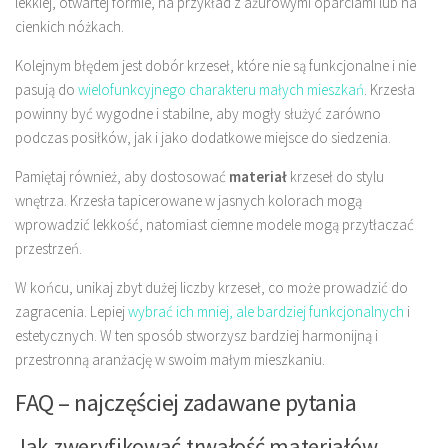
lekkiej, otwartej formie, na przykład z ażurowymi oparciami lub na
cienkich nóżkach.
Kolejnym błędem jest dobór krzeseł, które nie są funkcjonalne i nie
pasują do
wielofunkcyjnego charakteru małych mieszkań
. Krzesła
powinny być wygodne i stabilne, aby mogły służyć zarówno
podczas posiłków, jak i jako dodatkowe miejsce do siedzenia.
Pamiętaj również, aby dostosować
materiał
krzeseł do stylu
wnętrza. Krzesła tapicerowane w jasnych kolorach mogą
wprowadzić lekkość, natomiast ciemne modele mogą przytłaczać
przestrzeń.
W końcu, unikaj zbyt dużej liczby krzeseł, co może prowadzić do
zagracenia. Lepiej
wybrać ich mniej, ale bardziej funkcjonalnych
i
estetycznych. W ten sposób stworzysz bardziej harmonijną i
przestronną aranżację w swoim małym mieszkaniu.
FAQ – najczęściej zadawane pytania
Jak zweryfikować trwałość materiałów