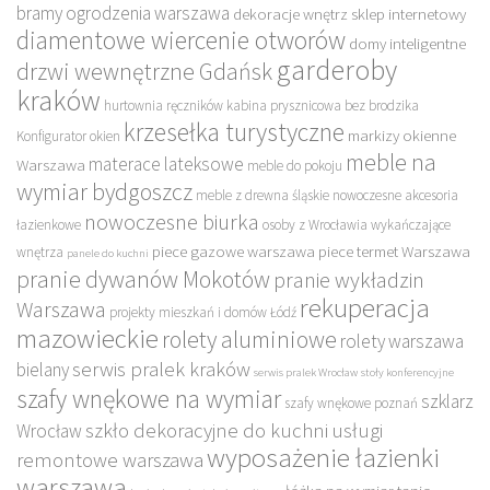
bramy ogrodzenia warszawa
dekoracje wnętrz sklep internetowy
diamentowe wiercenie otworów
domy inteligentne
garderoby
drzwi wewnętrzne Gdańsk
kraków
hurtownia ręczników
kabina prysznicowa bez brodzika
krzesełka turystyczne
markizy okienne
Konfigurator okien
meble na
materace lateksowe
Warszawa
meble do pokoju
wymiar bydgoszcz
meble z drewna śląskie
nowoczesne akcesoria
nowoczesne biurka
łazienkowe
osoby z Wrocławia wykańczające
piece gazowe warszawa
piece termet Warszawa
wnętrza
panele do kuchni
pranie dywanów Mokotów
pranie wykładzin
rekuperacja
Warszawa
projekty mieszkań i domów Łódź
mazowieckie
rolety aluminiowe
rolety warszawa
serwis pralek kraków
bielany
serwis pralek Wrocław
stoły konferencyjne
szafy wnękowe na wymiar
szklarz
szafy wnękowe poznań
szkło dekoracyjne do kuchni
usługi
Wrocław
wyposażenie łazienki
remontowe warszawa
warszawa