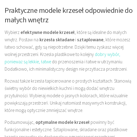
Praktyczne modele krzeseł odpowiednie do
małych wnętrz
Wybierz
efektywne modele krzeseł
, które są idealne do małych
wnętrz. Postaw na
krzesła składane
i
sztaplowane
, które możesz
łatwo schować, gdy są niepotrzebne. Dzięki temu zyskasz więcej
wolnej przestrzeni. Krzesła plastikowe to kolejny
dobry wybór,
ponieważ są lekkie, łatwe
do przenoszenia i łatwe w utrzymaniu.
Dodatkowo, ich minimalistyczny design nie przytłacza przestrzeni.
Rozważ także krzesła tapicerowane o prostych kształtach. Stanowią
świetny wybór do niewielkich kuchni i mogą dodać wnętrzu
przytulności. Wybieraj modele o jasnych kolorach, które wizualnie
powiększają przestrzeń. Unikaj natomiast masywnych konstrukcji,
które mogą optycznie zmniejszać wnętrze.
Podsumowując,
optymalne modele krzeseł
powinny być
funkcjonalne i estetyczne. Sztaplowane, składane oraz plastikowe
krzesła sprawdzą się doskonale w ograniczonej przestrzeni,