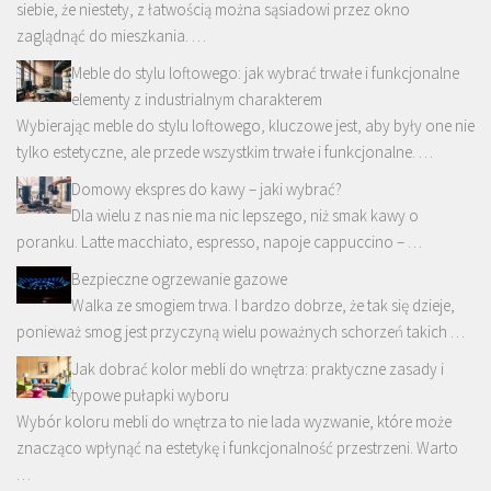
siebie, że niestety, z łatwością można sąsiadowi przez okno
zaglądnąć do mieszkania. …
Meble do stylu loftowego: jak wybrać trwałe i funkcjonalne
elementy z industrialnym charakterem
Wybierając meble do stylu loftowego, kluczowe jest, aby były one nie
tylko estetyczne, ale przede wszystkim trwałe i funkcjonalne. …
Domowy ekspres do kawy – jaki wybrać?
Dla wielu z nas nie ma nic lepszego, niż smak kawy o
poranku. Latte macchiato, espresso, napoje cappuccino – …
Bezpieczne ogrzewanie gazowe
Walka ze smogiem trwa. I bardzo dobrze, że tak się dzieje,
ponieważ smog jest przyczyną wielu poważnych schorzeń takich …
Jak dobrać kolor mebli do wnętrza: praktyczne zasady i
typowe pułapki wyboru
Wybór koloru mebli do wnętrza to nie lada wyzwanie, które może
znacząco wpłynąć na estetykę i funkcjonalność przestrzeni. Warto
…