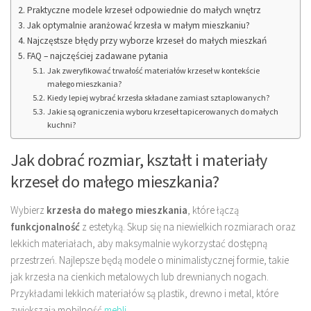
Praktyczne modele krzeseł odpowiednie do małych wnętrz
Jak optymalnie aranżować krzesła w małym mieszkaniu?
Najczęstsze błędy przy wyborze krzeseł do małych mieszkań
FAQ – najczęściej zadawane pytania
Jak zweryfikować trwałość materiałów krzeseł w kontekście
małego mieszkania?
Kiedy lepiej wybrać krzesła składane zamiast sztaplowanych?
Jakie są ograniczenia wyboru krzeseł tapicerowanych do małych
kuchni?
Jak dobrać rozmiar, kształt i materiały
krzeseł do małego mieszkania?
Wybierz
krzesła do małego mieszkania
, które łączą
funkcjonalność
z estetyką. Skup się na niewielkich rozmiarach oraz
lekkich materiałach, aby maksymalnie wykorzystać dostępną
przestrzeń. Najlepsze będą modele o minimalistycznej formie, takie
jak krzesła na cienkich metalowych lub drewnianych nogach.
Przykładami lekkich materiałów są plastik, drewno i metal, które
zwiększają mobilność
mebli
.