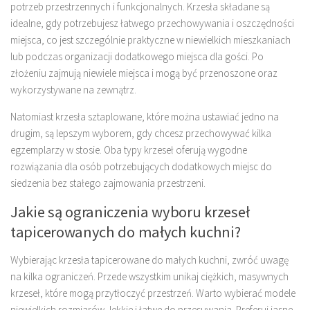
potrzeb przestrzennych i funkcjonalnych. Krzesła składane są
idealne, gdy potrzebujesz łatwego przechowywania i oszczędności
miejsca, co jest szczególnie praktyczne w niewielkich mieszkaniach
lub podczas organizacji dodatkowego miejsca dla gości. Po
złożeniu zajmują niewiele miejsca i mogą być przenoszone oraz
wykorzystywane na zewnątrz.
Natomiast krzesła sztaplowane, które można ustawiać jedno na
drugim, są lepszym wyborem, gdy chcesz przechowywać kilka
egzemplarzy w stosie. Oba typy krzeseł oferują wygodne
rozwiązania dla osób potrzebujących dodatkowych miejsc do
siedzenia bez stałego zajmowania przestrzeni.
Jakie są ograniczenia wyboru krzeseł
tapicerowanych do małych kuchni?
Wybierając krzesła tapicerowane do małych kuchni, zwróć uwagę
na kilka ograniczeń. Przede wszystkim unikaj ciężkich, masywnych
krzeseł, które mogą przytłoczyć przestrzeń. Warto wybierać modele
niewielkich rozmiarów, lekkie i łatwe do przesuwania. Preferuj jasne