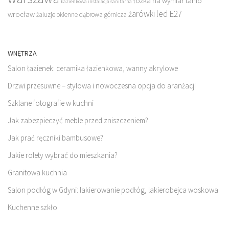
łóżka na wymiar tanio
Łazienkowa instalacja sanitarna
żarówki led E27
wrocław
żaluzje okienne dąbrowa górnicza
WNĘTRZA
Salon łazienek: ceramika łazienkowa, wanny akrylowe
Drzwi przesuwne – stylowa i nowoczesna opcja do aranżacji
Szklane fotografie w kuchni
Jak zabezpieczyć meble przed zniszczeniem?
Jak prać ręczniki bambusowe?
Jakie rolety wybrać do mieszkania?
Granitowa kuchnia
Salon podłóg w Gdyni: lakierowanie podłóg, lakierobejca woskowa
Kuchenne szkło