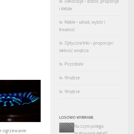
Dekoracje – dobór, proporcje
i detale
Meble – układ, wybór i
trwałość
Optyczne triki – proporcje i
lekkość wnętrza
Pozostałe
Wnętrze
Wnętrze
LOSOWO WYBRANE
Na czym polega
e ogrzewanie
gratowanie detali?