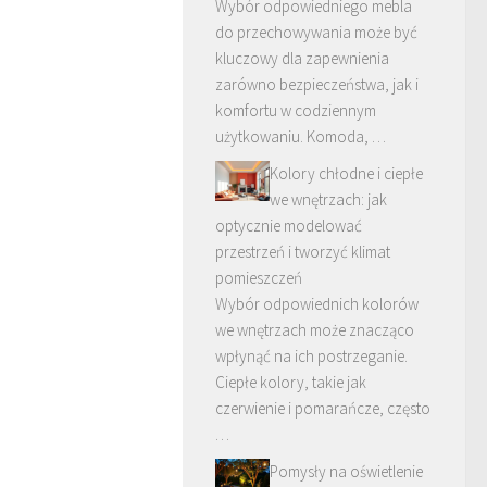
Wybór odpowiedniego mebla
do przechowywania może być
kluczowy dla zapewnienia
zarówno bezpieczeństwa, jak i
komfortu w codziennym
użytkowaniu. Komoda, …
Kolory chłodne i ciepłe
we wnętrzach: jak
optycznie modelować
przestrzeń i tworzyć klimat
pomieszczeń
Wybór odpowiednich kolorów
we wnętrzach może znacząco
wpłynąć na ich postrzeganie.
Ciepłe kolory, takie jak
czerwienie i pomarańcze, często
…
Pomysły na oświetlenie