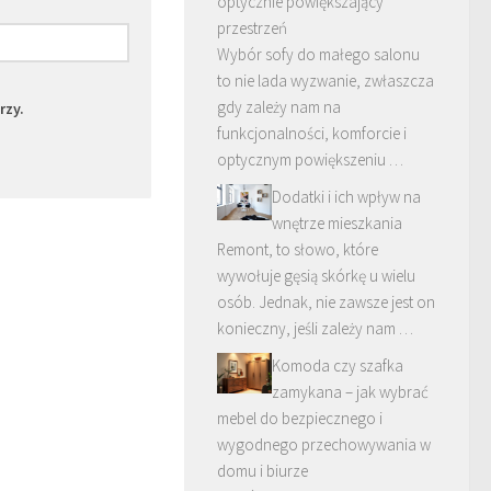
optycznie powiększający
przestrzeń
Wybór sofy do małego salonu
to nie lada wyzwanie, zwłaszcza
gdy zależy nam na
rzy.
funkcjonalności, komforcie i
optycznym powiększeniu …
Dodatki i ich wpływ na
wnętrze mieszkania
Remont, to słowo, które
wywołuje gęsią skórkę u wielu
osób. Jednak, nie zawsze jest on
konieczny, jeśli zależy nam …
Komoda czy szafka
zamykana – jak wybrać
mebel do bezpiecznego i
wygodnego przechowywania w
domu i biurze