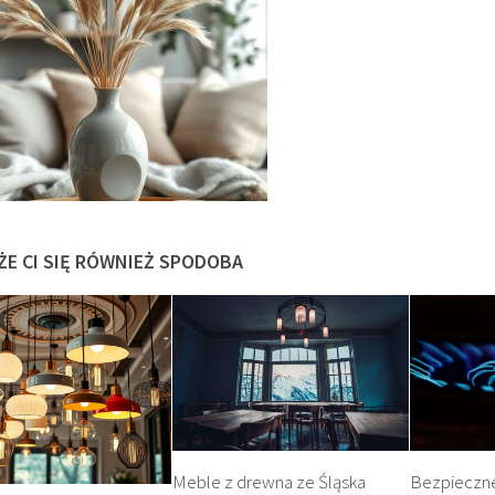
ŻE CI SIĘ RÓWNIEŻ SPODOBA
Meble z drewna ze Śląska
Bezpieczn