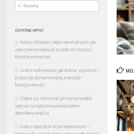
OSTATNIE WPISY
Kolory chłodne i ciepłe we wnętrzach: jak
optycznie modelować przestrzeń i tworzyć
klimat pomieszczeń
Lustro nad komodą: jak dobrać wysokość i
MO
proporcje dla harmonijnej aranżacji i
funkcjonalności
Ciepła czy zimna biel: jak barwa światła
wpływa na optyczne powiększenie i
atmosferę wnętrza
Lustro naprzeciw drzwi wejściowych –
kiedy warto, a kiedy lepiej unikać według Feng