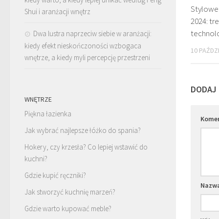
Stylowe
Shui i aranżacji wnętrz
2024: tre
technol
Dwa lustra naprzeciw siebie w aranżacji:
kiedy efekt nieskończoności wzbogaca
10 PAŹDZ
wnętrze, a kiedy myli percepcję przestrzeni
DODAJ
WNĘTRZE
Piękna łazienka
Kome
Jak wybrać najlepsze łóżko do spania?
Hokery, czy krzesła? Co lepiej wstawić do
kuchni?
Gdzie kupić ręczniki?
Nazw
Jak stworzyć kuchnię marzeń?
Gdzie warto kupować meble?