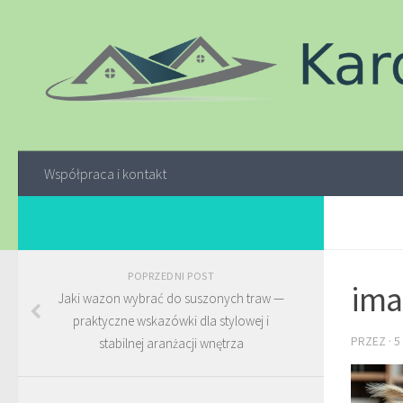
Współpraca i kontakt
POPRZEDNI POST
ima
Jaki wazon wybrać do suszonych traw —
praktyczne wskazówki dla stylowej i
PRZEZ
·
5
stabilnej aranżacji wnętrza