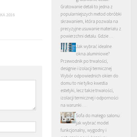
Gratowanie detali to jedna z
popularniejszych metod obróbki
IKA 2016
skrawaniem, która pozwala na
precyzyjne usuwanie materiału z
powierzchni detalu. Gdzie …
Jak wybrać idealne
okna aluminiowe?
Przewodnik po trwałości,
designie i izolacji termicznej
Wybór odpowiednich okien do
domu to nie tylko kwestia
estetyki, lecz także trwałości,
izolacji termicznej i odporności
na warunki …
Sofa do małego salonu:
jak wybrać model
funkcjonalny, wygodny i