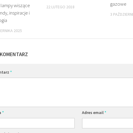
gazowe
 lampy wiszące
22 LUTEGO 2018
ndy, inspiracje i
3 PAŹDZIERN
ogia
IERNIKA 2025
 KOMENTARZ
ntarz
*
a
*
Adres email
*