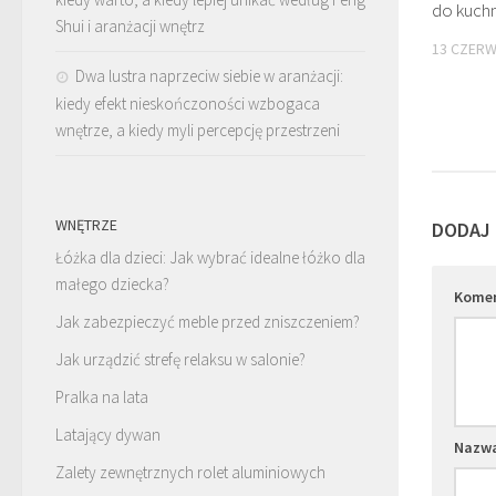
do kuchn
Shui i aranżacji wnętrz
13 CZERW
Dwa lustra naprzeciw siebie w aranżacji:
kiedy efekt nieskończoności wzbogaca
wnętrze, a kiedy myli percepcję przestrzeni
WNĘTRZE
DODAJ
Łóżka dla dzieci: Jak wybrać idealne łóżko dla
małego dziecka?
Kome
Jak zabezpieczyć meble przed zniszczeniem?
Jak urządzić strefę relaksu w salonie?
Pralka na lata
Latający dywan
Nazw
Zalety zewnętrznych rolet aluminiowych