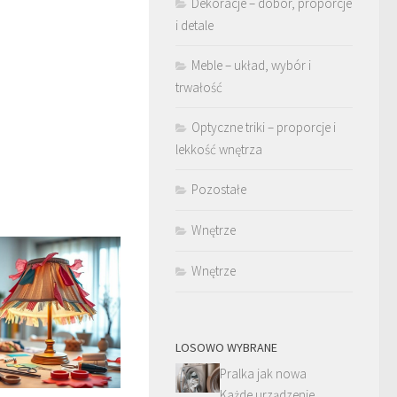
Dekoracje – dobór, proporcje
i detale
Meble – układ, wybór i
trwałość
Optyczne triki – proporcje i
lekkość wnętrza
Pozostałe
Wnętrze
Wnętrze
LOSOWO WYBRANE
Pralka jak nowa
Każde urządzenie