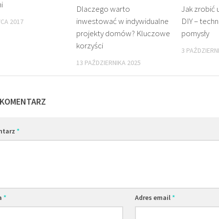
i
Dlaczego warto
Jak zrobić 
inwestować w indywidualne
DIY – techn
CA 2017
projekty domów? Kluczowe
pomysły
korzyści
3 PAŹDZIERN
13 PAŹDZIERNIKA 2025
 KOMENTARZ
ntarz
*
a
*
Adres email
*