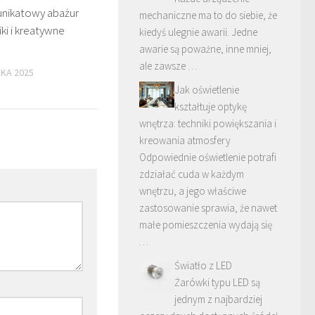
unikatowy abażur
mechaniczne ma to do siebie, że
iki i kreatywne
kiedyś ulegnie awarii. Jedne
awarie są poważne, inne mniej,
ale zawsze …
IKA 2025
Jak oświetlenie
kształtuje optykę
wnętrza: techniki powiększania i
kreowania atmosfery
Odpowiednie oświetlenie potrafi
zdziałać cuda w każdym
wnętrzu, a jego właściwe
zastosowanie sprawia, że nawet
małe pomieszczenia wydają się
…
Światło z LED
Żarówki typu LED są
jednym z najbardziej