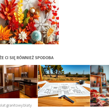
ŻE CI SIĘ RÓWNIEŻ SPODOBA
 blat granitowy:blaty