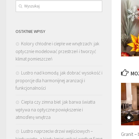
OSTATNIE WPISY
Kolory chłodne i ciepłe we wnętrzach: jak
optycznie modelować przestrzeń i tworzyć
klimat pomieszczeń
Lustro nad komodą: jak dobrać wysokość i
MO
proporcje dla harmonijnej aranżacji i
funkcjonalności
Ciepła czy zimna biel: jak barwa światła
wpływa na optyczne powiększenie i
atmosferę wnętrza
Lustro naprzeciw drzwi wejściowych –
Granit –
kiedy warto, a kiedy lepiej unikać według Feng