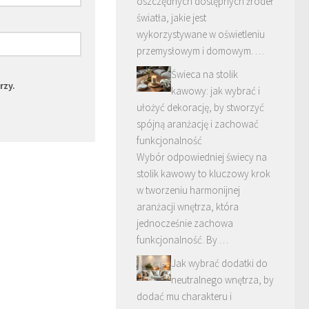
oszczędnych dostępnych źródeł
światła, jakie jest
wykorzystywane w oświetleniu
przemysłowym i domowym. …
Świeca na stolik
rzy.
kawowy: jak wybrać i
ułożyć dekorację, by stworzyć
spójną aranżację i zachować
funkcjonalność
Wybór odpowiedniej świecy na
stolik kawowy to kluczowy krok
w tworzeniu harmonijnej
aranżacji wnętrza, która
jednocześnie zachowa
funkcjonalność. By …
Jak wybrać dodatki do
neutralnego wnętrza, by
dodać mu charakteru i