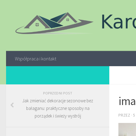
Współpraca i kontakt
POPRZEDNI POST
ima
Jak zmieniać dekoracje sezonowe bez
bałaganu: praktyczne sposoby na
PRZEZ
·
5
porządek i świeży wystrój