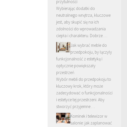
przytulności
Wybierając dodatki do
neutralnego wnętrza, kluczowe
jest, aby skupić się na ich
zdolności do wprowadzania
ciepła i charakteru. Dobrze …
Jak wybrać meble do
przedpokoju, by łączyły
funkcjonalność z estetyką i
optycznie powiększały
przestrzeń
Wybór mebli do przedpokoju to
kluczowy krok, który może
zadecydować o funkcjonalności
i estetyce tej przestrzeni. Aby
stworzyć przyjemne …
Kominek i telewizor w
salonie: jak zaplanować