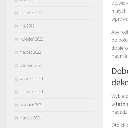
ożywić 
małych 
czerwiec 2022
wprowad
maj 2022
Aby rośl
kwiecień 2022
po połu
dopiero
marzec 2022
nadmier
listopad 2021
Dobó
wrzesień 2021
deko
czerwiec 2021
Wybierz
w
letni
kwiecień 2021
nadadzą
marzec 2021
Oto kil