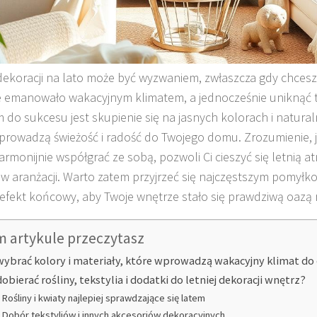
ekoracji na lato może być wyzwaniem, zwłaszcza gdy chcesz
 emanowało wakacyjnym klimatem, a jednocześnie uniknąć 
 do sukcesu jest skupienie się na jasnych kolorach i natural
prowadzą świeżość i radość do Twojego domu. Zrozumienie, 
rmonijnie współgrać ze sobą, pozwoli Ci cieszyć się letnią 
 w aranżacji. Warto zatem przyjrzeć się najczęstszym pomył
efekt końcowy, aby Twoje wnętrze stało się prawdziwą oazą r
m artykule przeczytasz
wybrać kolory i materiały, które wprowadzą wakacyjny klimat d
dobierać rośliny, tekstylia i dodatki do letniej dekoracji wnętrz?
Rośliny i kwiaty najlepiej sprawdzające się latem
Dobór tekstyliów i innych akcesoriów dekoracyjnych