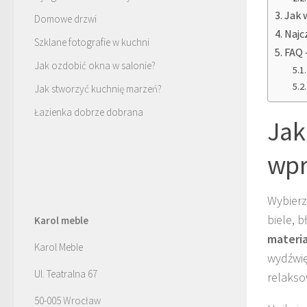
Jak 
Domowe drzwi
Najc
Szklane fotografie w kuchni
FAQ 
Jak ozdobić okna w salonie?
Jak stworzyć kuchnię marzeń?
Łazienka dobrze dobrana
Jak
wpr
Wybier
biele, 
Karol meble
materi
Karol Meble
wydźwię
Ul. Teatralna 67
relakso
50-005 Wrocław