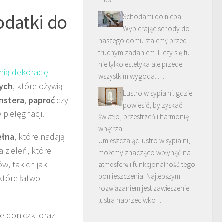
dodatki do
Schodami do nieba
Wybierając schody do
naszego domu stajemy przed
trudnym zadaniem. Liczy się tu
nie tylko estetyka ale przede
nią dekorację
wszystkim wygoda. …
wych
, które ożywią
Lustro w sypialni: gdzie
nstera
,
paproć
czy
powiesić, by zyskać
pielęgnacji.
światło, przestrzeń i harmonię
wnętrza
ełna
, które nadają
Umieszczając lustro w sypialni,
a zieleń, które
możemy znacząco wpłynąć na
w, takich jak
atmosferę i funkcjonalność tego
pomieszczenia. Najlepszym
które łatwo
rozwiązaniem jest zawieszenie
lustra naprzeciwko …
e doniczki oraz