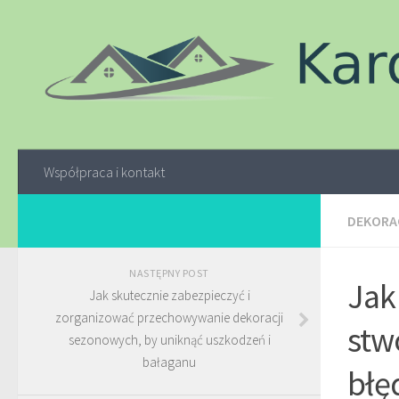
Współpraca i kontakt
DEKORAC
NASTĘPNY POST
Jak
Jak skutecznie zabezpieczyć i
zorganizować przechowywanie dekoracji
stw
sezonowych, by uniknąć uszkodzeń i
bałaganu
błę