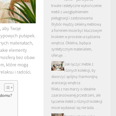
trwałe i estetyczne wykończenie
mebli z uwzględnieniem
pielęgnacji i zastosowania
Wybór między okleiną meblową
, aby Twoje
a fornirem może być kluczowym
typowych pułapek.
krokiem w procesie urządzania
nych materiałach,
wnętrza. Okleina, będąca
syntetycznym materiałem,
jakie elementy
oferuje …
atmosferą bez obaw
kom, które mogą
Jak łączyć meble z
różnych kolekcji, by
elaksu i radości.
stworzyć spójną i harmonijną
aranżację wnętrza
Wielu z nas marzy o idealnie
o domu?
zaaranżowanej przestrzeni, ale
łączenie mebli z różnych kolekcji
może wydawać się nie lada …