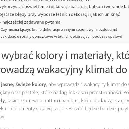
wykorzystać oświetlenie i dekoracje na taras, balkon i werandę l
zęstsze błędy przy wyborze letnich dekoracji i jak ich uniknąć
– najczęściej zadawane pytania
Czy można łączyć letnie dekoracje z innymi sezonowymi ozdobami?
Jak dbać o rośliny doniczkowe w letnich dekoracjach podczas upałów?
 wybrać kolory i materiały, kt
owadzą wakacyjny klimat d
z
jasne, świeże kolory
, aby wprowadzić wakacyjny klimat do 
błękity oraz pastele, które nadają lekkości i przestronności. 
ały
, takie jak drewno, rattan i bambus, które dodadzą aranża
ku. Te elementy sprawią, że przestrzeń będzie bardziej przytu
wi.