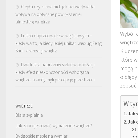
Ciepła czy zimna biel: jak barwa światła
wpływa na optyczne powiększenie i
atmosferę wnętrza
Wybór d
Lustro naprzeciw drzwi wejściowych –
wnętrze
kiedy warto, a kiedy lepiej unikać według Feng
Kluczem
Shui i aranżacji wnętrz
które w
Dwa lustra naprzeciw siebie w aranżacji:
mogą ha
kiedy efekt nieskończoności wzbogaca
o błędy
wnętrze, a kiedy myli percepcję przestrzeni
zepsuć 
W ty
WNĘTRZE
Jak 
Biała sypialnia
Jak 
Jak zaprojektować wymarzone wnętrze?
Bydgoskie meble na wymiar