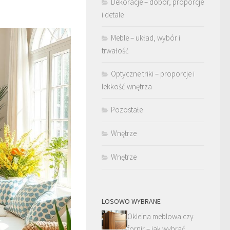
Dekoracje – dobór, proporcje
i detale
Meble – układ, wybór i
trwałość
Optyczne triki – proporcje i
lekkość wnętrza
Pozostałe
Wnętrze
Wnętrze
LOSOWO WYBRANE
Okleina meblowa czy
fornir – jak wybrać