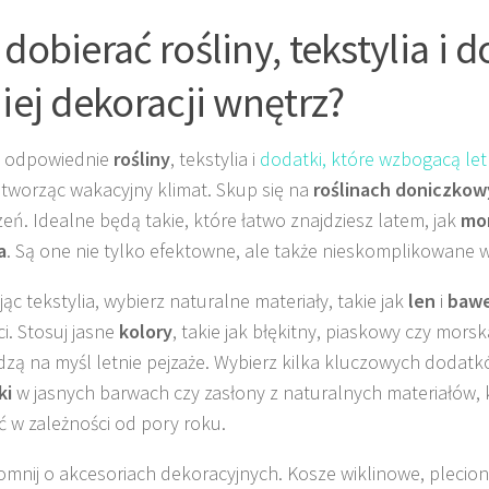
 dobierać rośliny, tekstylia i 
niej dekoracji wnętrz?
z odpowiednie
rośliny
, tekstylia i
dodatki, które wzbogacą let
, tworząc wakacyjny klimat. Skup się na
roślinach doniczko
zeń. Idealne będą takie, które łatwo znajdziesz latem, jak
mo
a
. Są one nie tylko efektowne, ale także nieskomplikowane w 
ąc tekstylia, wybierz naturalne materiały, takie jak
len
i
baw
ci. Stosuj jasne
kolory
, takie jak błękitny, piaskowy czy morsk
zą na myśl letnie pejzaże. Wybierz kilka kluczowych dodatkó
ki
w jasnych barwach czy zasłony z naturalnych materiałów, 
ć w zależności od pory roku.
omnij o akcesoriach dekoracyjnych. Kosze wiklinowe, plecion