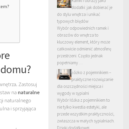
Ramki i obrazy jako
atem?
dodatki: jak dobierać je
do stylu wnętrza i unikać
typowych błędów
Wybór odpowiednich ramek i
obrazów do wnętrza to
kluczowy element, który może
całkowicie odmienić atmosferę
óre
przestrzeni. Często jednak
popełniamy …
o domu?
Łóżko z pojemnikiem –
praktyczne rozwiązanie
wnętrza. Zastosuj
dla oszczędności miejsca i
Postaw na
naturalne
wygody w sypialni
cji naturalnego
Wybór łóżka z pojemnikiem to
nie tylko kwestia estetyki, ale
lna i sprzyjająca
przede wszystkim praktyczności,
zwłaszcza w małych sypialniach.
Dzięki dodatkowej …