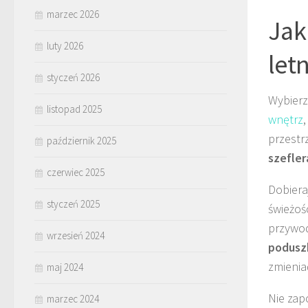
marzec 2026
Jak
luty 2026
let
styczeń 2026
Wybier
listopad 2025
wnętrz
przestr
październik 2025
szefler
czerwiec 2025
Dobieraj
styczeń 2025
świeżoś
przywod
wrzesień 2024
podusz
zmienia
maj 2024
Nie zap
marzec 2024