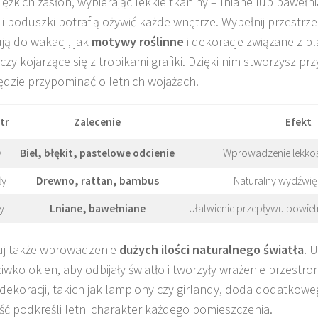
ciężkich zasłon, wybierając lekkie tkaniny – lniane lub bawełn
 i poduszki potrafią ożywić każde wnętrze. Wypełnij przestrze
ją do wakacji, jak
motywy roślinne
i dekoracje związane z pla
czy kojarzące się z tropikami grafiki. Dzięki nim stworzysz p
ędzie przypominać o letnich wojażach.
tr
Zalecenie
Efekt
y
Biel, błękit, pastelowe odcienie
Wprowadzenie lekkośc
ły
Drewno, rattan, bambus
Naturalny wydźwięk
y
Lniane, bawełniane
Ułatwienie przepływu powietr
uj także wprowadzenie
dużych ilości naturalnego światła
. 
iwko okien, aby odbijały światło i tworzyły wrażenie przestr
 dekoracji, takich jak lampiony czy girlandy, doda dodatkowe
ć podkreśli letni charakter każdego pomieszczenia.