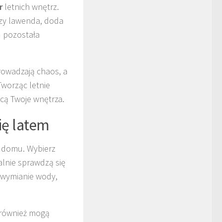
r
letnich wnętrz.
czy lawenda, doda
ń pozostała
rowadzają chaos, a
Tworząc letnie
acą Twoje wnętrza.
się latem
 domu. Wybierz
ealnie sprawdzą się
j wymianie wody,
 również mogą