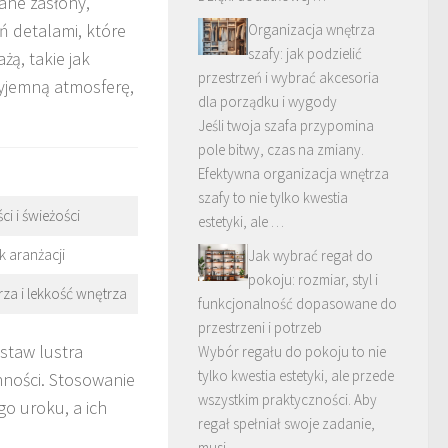
iane zasłony,
ń detalami, które
Organizacja wnętrza
szafy: jak podzielić
żą, takie jak
przestrzeń i wybrać akcesoria
rzyjemną atmosferę,
dla porządku i wygody
Jeśli twoja szafa przypomina
pole bitwy, czas na zmiany.
Efektywna organizacja wnętrza
szafy to nie tylko kwestia
i i świeżości
estetyki, ale …
 aranżacji
Jak wybrać regał do
pokoju: rozmiar, styl i
za i lekkość wnętrza
funkcjonalność dopasowane do
przestrzeni i potrzeb
Ustaw lustra
Wybór regału do pokoju to nie
tylko kwestia estetyki, ale przede
onności. Stosowanie
wszystkim praktyczności. Aby
go uroku, a ich
regał spełniał swoje zadanie,
musi …