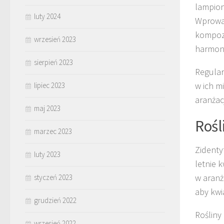
lampion
luty 2024
Wprowa
kompozy
wrzesień 2023
harmoni
sierpień 2023
Regular
w ich m
lipiec 2023
aranżac
maj 2023
Rośl
marzec 2023
Zidenty
luty 2023
letnie k
w aranż
styczeń 2023
aby kwi
grudzień 2022
Rośliny
wrzesień 2022