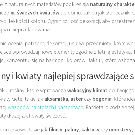
y z naturalnych materiałów podkreślają
naturalny charakte
dzenie
świeżych kwiatów
do domu, takich jak słoneczniki 
cji lekkości i koloru. Ogranicz ilość dekoracji, aby przestrze
jna i nieprzeładowana.
nie oceniaj potrzebę dekoracji, usuwaj przedmioty, które wp
iejsce wprowadzaj nowe elementy zgodne z letnią estetyką. 
je, koncentruj się na harmonii kolorów i faktur, które wzbog
iny i kwiaty najlepiej sprawdzające 
fikuj rośliny, które wprowadzą
wakacyjny klimat
do Twojego
wiaty cięte, takie jak
aksamitka
,
aster
czy
begonia
, które id
acji
wazonów na stołach i parapetach
. Pamiętaj o codzienne
aty dłużej zachowały świeżość.
 doniczkowe, takie jak
fikusy
,
palmy
,
kaktusy
czy
monstery
,