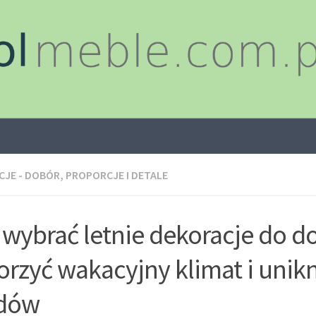
JE - DOBÓR, PROPORCJE I DETALE
 wybrać letnie dekoracje do d
orzyć wakacyjny klimat i unik
dów