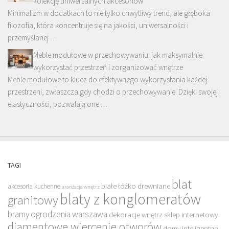
kolekcję uniwersalnych akcesoriów
Minimalizm w dodatkach to nie tylko chwytliwy trend, ale głęboka
filozofia, która koncentruje się na jakości, uniwersalności i
przemyślanej …
Meble modułowe w przechowywaniu: jak maksymalnie
wykorzystać przestrzeń i zorganizować wnętrze
Meble modułowe to klucz do efektywnego wykorzystania każdej
przestrzeni, zwłaszcza gdy chodzi o przechowywanie. Dzięki swojej
elastyczności, pozwalają one …
TAGI
blat
białe łóżko drewniane
akcesoria kuchenne
aranżacja wnętrz
blaty z konglomeratów
granitowy
bramy ogrodzenia warszawa
dekoracje wnętrz sklep internetowy
diamentowe wiercenie otworów
domy inteligentne