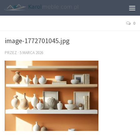
0
image-1772701045.jpg
PRZEZ
·
5 MARCA 2026