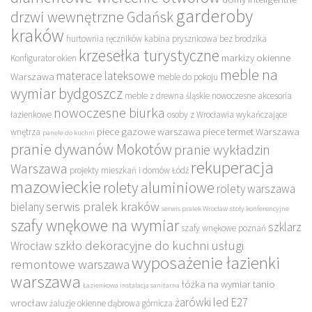
garderoby
drzwi wewnętrzne Gdańsk
kraków
hurtownia ręczników
kabina prysznicowa bez brodzika
krzesełka turystyczne
markizy okienne
Konfigurator okien
meble na
materace lateksowe
Warszawa
meble do pokoju
wymiar bydgoszcz
meble z drewna śląskie
nowoczesne akcesoria
nowoczesne biurka
łazienkowe
osoby z Wrocławia wykańczające
piece gazowe warszawa
piece termet Warszawa
wnętrza
panele do kuchni
pranie dywanów Mokotów
pranie wykładzin
rekuperacja
Warszawa
projekty mieszkań i domów Łódź
mazowieckie
rolety aluminiowe
rolety warszawa
serwis pralek kraków
bielany
serwis pralek Wrocław
stoły konferencyjne
szafy wnękowe na wymiar
szklarz
szafy wnękowe poznań
szkło dekoracyjne do kuchni
usługi
Wrocław
wyposażenie łazienki
remontowe warszawa
warszawa
łóżka na wymiar tanio
Łazienkowa instalacja sanitarna
żarówki led E27
wrocław
żaluzje okienne dąbrowa górnicza