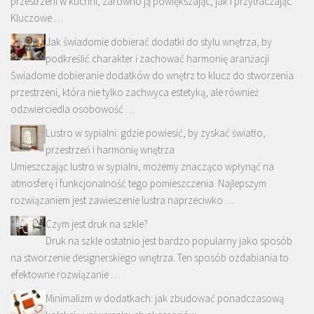
przestrzeni w kuchni, zarówno ją powiększając, jak i przytłaczając.
Kluczowe …
Jak świadomie dobierać dodatki do stylu wnętrza, by
podkreślić charakter i zachować harmonię aranżacji
Świadome dobieranie dodatków do wnętrz to klucz do stworzenia
przestrzeni, która nie tylko zachwyca estetyką, ale również
odzwierciedla osobowość …
Lustro w sypialni: gdzie powiesić, by zyskać światło,
przestrzeń i harmonię wnętrza
Umieszczając lustro w sypialni, możemy znacząco wpłynąć na
atmosferę i funkcjonalność tego pomieszczenia. Najlepszym
rozwiązaniem jest zawieszenie lustra naprzeciwko …
Czym jest druk na szkle?
Druk na szkle ostatnio jest bardzo popularny jako sposób
na stworzenie designerskiego wnętrza. Ten sposób ozdabiania to
efektowne rozwiązanie …
Minimalizm w dodatkach: jak zbudować ponadczasową