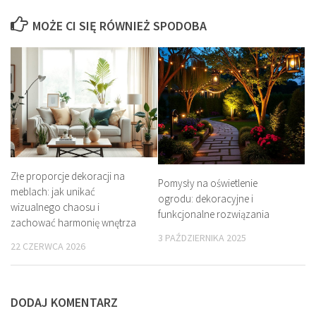
MOŻE CI SIĘ RÓWNIEŻ SPODOBA
Złe proporcje dekoracji na
Pomysły na oświetlenie
meblach: jak unikać
ogrodu: dekoracyjne i
wizualnego chaosu i
funkcjonalne rozwiązania
zachować harmonię wnętrza
3 PAŹDZIERNIKA 2025
22 CZERWCA 2026
DODAJ KOMENTARZ