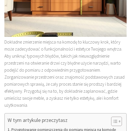
Dokładne zmierzenie miejsca na komodę to kluczowy krok, który
może zadecydować o funkcjonalności i estetyce Twojego wnętrza.
Aby uniknąć typowych błędów, takich jak nieuwzględnienie
przestrzeni na otwieranie drzwi czy błędne użycie narzędzi, warto
podejść do pomiaru z odpowiednim przygotowaniem.
Zorganizowanie przestrzeni oraz znajomość podstawowych zasad
pomiarowych sprawią, że cały proces stanie się prostszy i bardziej
efektywny. Przygotuj się na to, by dokładnie zaplanować, gdzie
umieścisz swoje meble, a zyskasz nie tylko estetykę, ale i komfort
użytkowania.
W tym artykule przeczytasz
Przygotowanie pomieszczenia do pomiaru miejsca na komodę