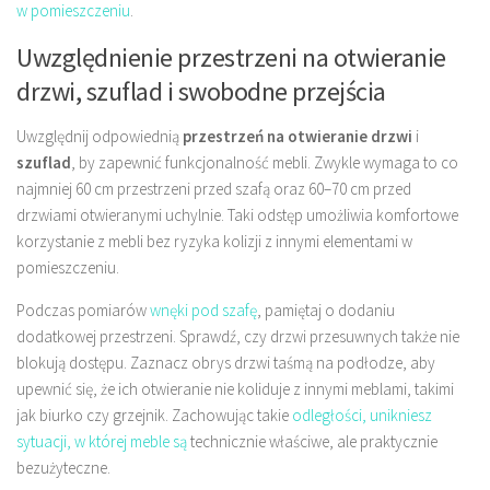
w pomieszczeniu
.
Uwzględnienie przestrzeni na otwieranie
drzwi, szuflad i swobodne przejścia
Uwzględnij odpowiednią
przestrzeń na otwieranie drzwi
i
szuflad
, by zapewnić funkcjonalność mebli. Zwykle wymaga to co
najmniej 60 cm przestrzeni przed szafą oraz 60–70 cm przed
drzwiami otwieranymi uchylnie. Taki odstęp umożliwia komfortowe
korzystanie z mebli bez ryzyka kolizji z innymi elementami w
pomieszczeniu.
Podczas pomiarów
wnęki pod szafę
, pamiętaj o dodaniu
dodatkowej przestrzeni. Sprawdź, czy drzwi przesuwnych także nie
blokują dostępu. Zaznacz obrys drzwi taśmą na podłodze, aby
upewnić się, że ich otwieranie nie koliduje z innymi meblami, takimi
jak biurko czy grzejnik. Zachowując takie
odległości, unikniesz
sytuacji, w której meble są
technicznie właściwe, ale praktycznie
bezużyteczne.