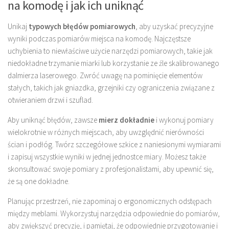
na komodę i jak ich uniknąć
Unikaj
typowych błędów pomiarowych
, aby uzyskać precyzyjne
wyniki podczas pomiarów miejsca na komodę. Najczęstsze
uchybienia to niewłaściwe użycie narzędzi pomiarowych, takie jak
niedokładne trzymanie miarki lub korzystanie ze źle skalibrowanego
dalmierza laserowego. Zwróć uwagę na pominięcie elementów
stałych, takich jak gniazdka, grzejniki czy ograniczenia związane z
otwieraniem drzwi i szuflad.
Aby uniknąć błędów, zawsze
mierz dokładnie
i wykonuj pomiary
wielokrotnie w różnych miejscach, aby uwzględnić nierówności
ścian i podłóg. Twórz szczegółowe szkice z naniesionymi wymiarami
i zapisuj wszystkie wyniki w jednej jednostce miary. Możesz także
skonsultować swoje pomiary z profesjonalistami, aby upewnić się,
że są one dokładne.
Planując przestrzeń, nie zapominaj o ergonomicznych odstępach
między meblami. Wykorzystuj narzędzia odpowiednie do pomiarów,
aby zwiększyć precyzję, i pamiętaj, że odpowiednie przygotowanie i