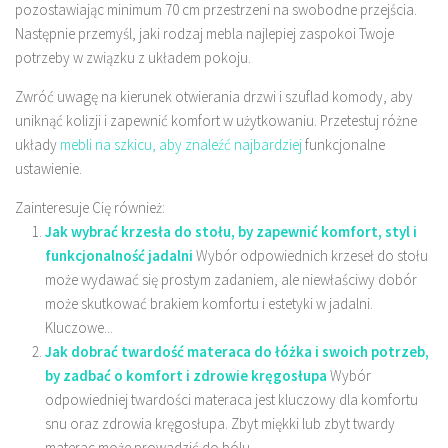
pozostawiając minimum 70 cm przestrzeni na swobodne przejścia.
Następnie przemyśl, jaki rodzaj mebla najlepiej zaspokoi Twoje
potrzeby w związku z układem pokoju.
Zwróć uwagę na kierunek otwierania drzwi i szuflad komody, aby
uniknąć kolizji i zapewnić komfort w użytkowaniu. Przetestuj różne
układy
mebli na szkicu, aby znaleźć najbardziej
funkcjonalne
ustawienie.
Zainteresuje Cię również:
Jak wybrać krzesła do stołu, by zapewnić komfort, styl i
funkcjonalność jadalni
Wybór odpowiednich krzeseł do stołu
może wydawać się prostym zadaniem, ale niewłaściwy dobór
może skutkować brakiem komfortu i estetyki w jadalni.
Kluczowe...
Jak dobrać twardość materaca do łóżka i swoich potrzeb,
by zadbać o komfort i zdrowie kręgosłupa
Wybór
odpowiedniej twardości materaca jest kluczowy dla komfortu
snu oraz zdrowia kręgosłupa. Zbyt miękki lub zbyt twardy
materac może prowadzić do bólu...