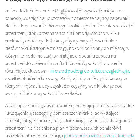
Zmierz dokładnie szerokość, głębokość i wysokość miejsca na
komodę, uwzględniając szczegóły pomieszczenia, aby zapewnić
idealne dopasowanie. Pierwszym krokiem jest zmierzenie szerokości
przestrzeni, którą przeznaczasz dla komody. Zrób to w kilku
punktach, od ściany do ściany, aby wychwycić ewentualne
nierówności. Następnie zmierz głębokość od ściany do miejsca, w
którym komoda ma stać, pamiętając o dodaniu zapasu na
przestrzeń do otwierania szuflad i drzwi. Wysokość otoczenia
również jest kluczowa –
mierz od podłogi do sufitu, uwzględniając
wszelkie obniżenia lub skosy. Pamiętaj, aby zmierzyć kilka razy w
różnych miejscach, aby uzyskać precyzyjny wynik, biorąc pod
uwagę różnice w wysokości i szerokości.
Zastosuj poziomicę, aby upewnić się, że Twoje pomiary są dokładne
i uwzględniają szczegóły pomieszczenia, takie jak wystające
elementy jak grzejniki czy rury, które mogą ograniczać dostępność
przestrzeni. Naniesienie na plan miejsca wszelkich pomiarów i
przeszkód ułatwi wizualizację i
planowanie rozmieszczenia komody