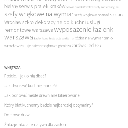
serwis pralek kraków
bielany
serwis pralek Wrocław
stoły konferencyjne
szafy wnękowe na wymiar
szklarz
szafy wnękowe poznań
szkło dekoracyjne do kuchni
usługi
Wrocław
wyposażenie łazienki
remontowe warszawa
warszawa
łóżka na wymiar tanio
Łazienkowa instalacja sanitarna
żarówki led E27
wrocław
żaluzje okienne dąbrowa górnicza
WNĘTRZA
Pościel – jak o nią dbać?
Jak stworzyć kuchnię marzeń?
Jak odnowić meble drewniane lakierowane
Który blat kuchenny będzie najbardziej optymalny?
Domowe drzwi
Żaluzje jako alternatywa dla zasłon