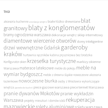
TAGI
blat
białe łóżko drewniane
akcesoria kuchenne
aranżacja wnętrz
blaty z konglomeratów
granitowy
bramy ogrodzenia warszawa
dekoracje wnętrz sklep internetowy
diamentowe wiercenie otworów
domy inteligentne
garderoby
drzwi wewnętrzne Gdańsk
kraków
hurtownia ręczników
kabina prysznicowa bez brodzika
krzesełka turystyczne
markizy okienne
Konfigurator okien
meble na
materace lateksowe
Warszawa
meble do pokoju
wymiar bydgoszcz
meble z drewna śląskie
nowoczesne akcesoria
nowoczesne biurka
łazienkowe
osoby z Wrocławia wykańczające
piece gazowe warszawa
piece termet Warszawa
wnętrza
panele do kuchni
pranie dywanów Mokotów
pranie wykładzin
rekuperacja
Warszawa
projekty mieszkań i domów Łódź
mazowieckie
rolety aluminiowe
rolety warszawa