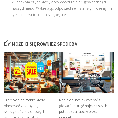
kluczowym czynnikiem, który decyduje o długowieczności
naszych mebli. Wybierając odpowiednie materiały, możemy nie
tylko zapewnić sobie estetykę, ale...
MOŻE CI SIĘ RÓWNIEŻ SPODOBA
Promocje na meble: kiedy
Meble online: jak wybrać z
planować zakupy, by
głową i uniknąć najczęstszych
skorzystać z sezonowych
pułapek zakupów przez
wyprzedaży i rabatów
internet