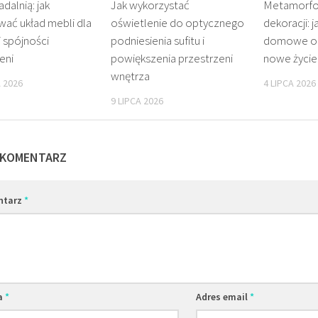
adalnią: jak
Jak wykorzystać
Metamorfo
ać układ mebli dla
oświetlenie do optycznego
dekoracji: 
 spójności
podniesienia sufitu i
domowe oz
eni
powiększenia przestrzeni
nowe życie
wnętrza
 2026
4 LIPCA 2026
9 LIPCA 2026
 KOMENTARZ
ntarz
*
a
*
Adres email
*