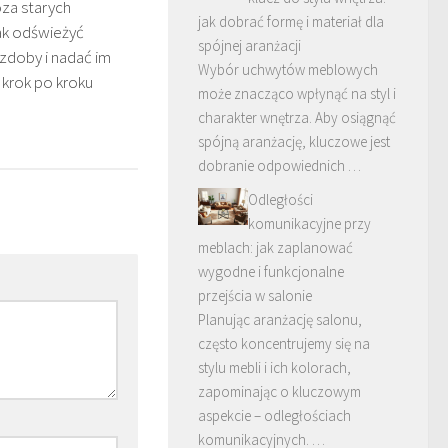
za starych
jak dobrać formę i materiał dla
jak odświeżyć
spójnej aranżacji
doby i nadać im
Wybór uchwytów meblowych
 krok po kroku
może znacząco wpłynąć na styl i
charakter wnętrza. Aby osiągnąć
spójną aranżację, kluczowe jest
dobranie odpowiednich …
Odległości
komunikacyjne przy
meblach: jak zaplanować
wygodne i funkcjonalne
przejścia w salonie
Planując aranżację salonu,
często koncentrujemy się na
stylu mebli i ich kolorach,
zapominając o kluczowym
aspekcie – odległościach
komunikacyjnych. …