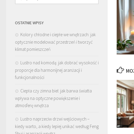
OSTATNIE WPISY
Kolory chłodne i ciepłe we wnętrzach: jak
optycznie modelować przestrzeń i tworzyć
klimat pomieszczeń
Lustro nad komodą: jak dobrać wysokość i
proporcje dla harmonijnej aranżacji i
MO
funkcjonalności
Ciepła czy zimna biel: jak barwa światła
wpływa na optyczne powiększenie i
atmosferę wnętrza
Lustro naprzeciw drzwi wejściowych –
kiedy warto, a kiedy lepiej unikać według Feng
Shui i aranżacji wnętrz