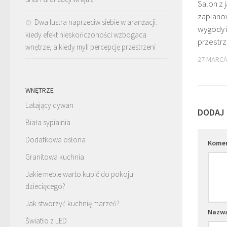
Salon z j
zaplanow
Dwa lustra naprzeciw siebie w aranżacji:
wygody i
kiedy efekt nieskończoności wzbogaca
przestrz
wnętrze, a kiedy myli percepcję przestrzeni
27 MARCA
WNĘTRZE
Latający dywan
DODAJ
Biała sypialnia
Dodatkowa osłona
Kome
Granitowa kuchnia
Jakie meble warto kupić do pokoju
dziecięcego?
Jak stworzyć kuchnię marzeń?
Nazw
Światło z LED