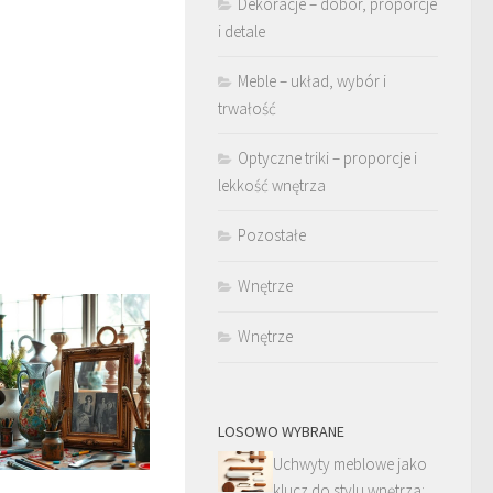
Dekoracje – dobór, proporcje
i detale
Meble – układ, wybór i
trwałość
Optyczne triki – proporcje i
lekkość wnętrza
Pozostałe
Wnętrze
Wnętrze
LOSOWO WYBRANE
Uchwyty meblowe jako
klucz do stylu wnętrza: