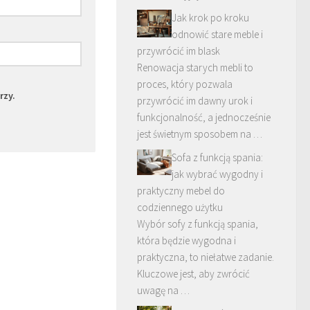
Jak krok po kroku
odnowić stare meble i
przywrócić im blask
Renowacja starych mebli to
proces, który pozwala
rzy.
przywrócić im dawny urok i
funkcjonalność, a jednocześnie
jest świetnym sposobem na …
Sofa z funkcją spania:
jak wybrać wygodny i
praktyczny mebel do
codziennego użytku
Wybór sofy z funkcją spania,
która będzie wygodna i
praktyczna, to niełatwe zadanie.
Kluczowe jest, aby zwrócić
uwagę na …