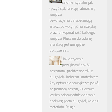
salonie i sypialni: jak
łączyć styl, funkcję i atmosferę
wnętrza
Dekoracje na parapet mogą
znacząco wpłynąć na estetykę
oraz funkcjonalność każdego
wnętrza. Kluczem do udanej
aranżacji jest umiejętne
połączenie …
Jak optycznie
powiększyć pokój
zasłonami: praktyczne triki z
długością, kolorem i materiałem
Aby optycznie powiększyć pokój
za pomocą zasłon, kluczowe
jest ich odpowiednie dobranie
pod względem długości, koloru i
materiału. Długie …