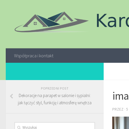
Współpraca i kontakt
POPRZEDNI POST
ima
Dekoracje na parapet w salonie i sypialni:
jak łączyć styl, funkcję i atmosferę wnętrza
PRZEZ
·
5