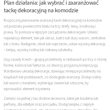
Plan działania: jak wybrać i zaaranżować
tackę dekoracyjną na komodzie
Rozpocznij planowanie aranżacji tacki dekoracyjnej na komodzie
od podziału powierzchni blatu na trzy strefy: lewą, środkową i
prawą. To pomoże w lepszym zarządzaniu dekoracjami. Umieść
największy element, taki jak obraz, lustro lub duży wazon, centralnie
lub z boku. Następnie, obok lub naprzeciw, ustaw wysoką dekorację
– lampę, wysoką roślinę lub ciekawą szkatułkę.
Użyj zasady trzech – grupuj przedmioty w zestawach po trzy o różnej
formie, kolorze lub fakturze, co stworzy przyjazną kompozycję.
Warstwowo układaj dekoracje, stawiając mniejsze przedmioty na
książkach lub podstawach, co doda głębi aranżacji. Dodaj rośliny
lub wazon z kwiatami, wybierając świeże lub sztuczne, by
wprowadzić element ożywienia.
Zamieść na jednej z tac drobne akcesoria, takie jak biżuteria lub
perfumy, dla estetyki oraz porządku. Dodaj lampkę z ciepłym