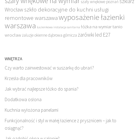
szafy wnękowe na wymiar
szklarz
szafy wnękowe poznań
szkło dekoracyjne do kuchni
usługi
Wrocław
wyposażenie łazienki
remontowe warszawa
warszawa
łóżka na wymiar tanio
Łazienkowa instalacja sanitarna
żarówki led E27
wrocław
żaluzje okienne dąbrowa górnicza
WNĘTRZA
Czy warto zainwestować w suszarkę do ubrań?
Krzesła dla pracowników
Jak wybrać najlepsze łóżko do spania?
Dodatkowa osłona
Kuchnia wyłożona panelami
Funkcjonalność i styl w małej łazience z prysznicem – jak to
osiągnąć?
Jak ozdobić okna w salonie?