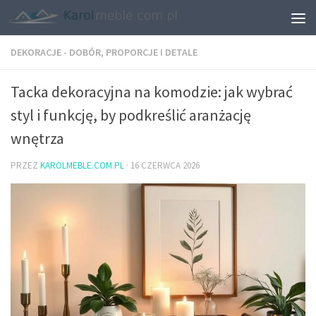
DEKORACJE - DOBÓR, PROPORCJE I DETALE
Tacka dekoracyjna na komodzie: jak wybrać
styl i funkcję, by podkreślić aranżację
wnętrza
PRZEZ
KAROLMEBLE.COM.PL
·
16 CZERWCA 2026