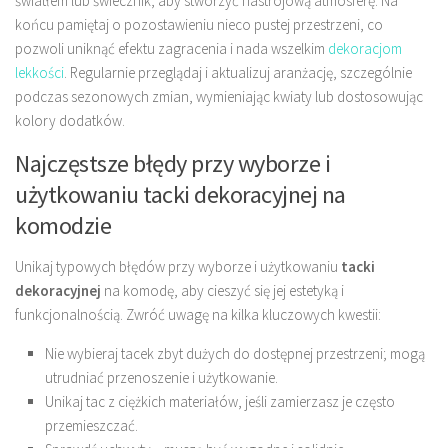
światłem lub świecznik, aby stworzyć nastrojową atmosferę. Na
końcu pamiętaj o pozostawieniu nieco pustej przestrzeni, co
pozwoli uniknąć efektu zagracenia i nada wszelkim
dekoracjom
lekkości
. Regularnie przeglądaj i aktualizuj aranżację, szczególnie
podczas sezonowych zmian, wymieniając kwiaty lub dostosowując
kolory dodatków.
Najczęstsze błędy przy wyborze i
użytkowaniu tacki dekoracyjnej na
komodzie
Unikaj typowych błędów przy wyborze i użytkowaniu
tacki
dekoracyjnej
na komodę, aby cieszyć się jej estetyką i
funkcjonalnością. Zwróć uwagę na kilka kluczowych kwestii:
Nie wybieraj tacek zbyt dużych do dostępnej przestrzeni; mogą
utrudniać przenoszenie i użytkowanie.
Unikaj tac z ciężkich materiałów, jeśli zamierzasz je często
przemieszczać.