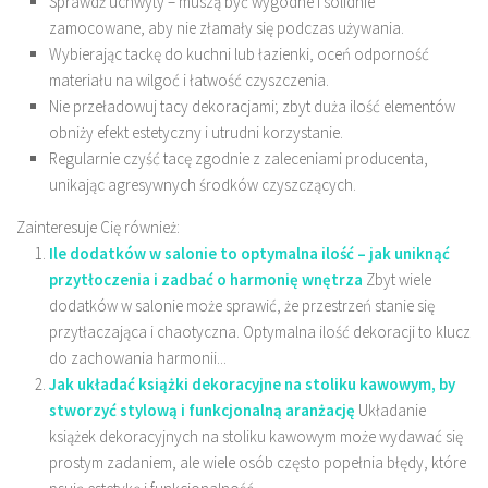
Sprawdź uchwyty – muszą być wygodne i solidnie
zamocowane, aby nie złamały się podczas używania.
Wybierając tackę do kuchni lub łazienki, oceń odporność
materiału na wilgoć i łatwość czyszczenia.
Nie przeładowuj tacy dekoracjami; zbyt duża ilość elementów
obniży efekt estetyczny i utrudni korzystanie.
Regularnie czyść tacę zgodnie z zaleceniami producenta,
unikając agresywnych środków czyszczących.
Zainteresuje Cię również:
Ile dodatków w salonie to optymalna ilość – jak uniknąć
przytłoczenia i zadbać o harmonię wnętrza
Zbyt wiele
dodatków w salonie może sprawić, że przestrzeń stanie się
przytłaczająca i chaotyczna. Optymalna ilość dekoracji to klucz
do zachowania harmonii...
Jak układać książki dekoracyjne na stoliku kawowym, by
stworzyć stylową i funkcjonalną aranżację
Układanie
książek dekoracyjnych na stoliku kawowym może wydawać się
prostym zadaniem, ale wiele osób często popełnia błędy, które