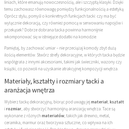
liniach, które emanują nowoczesnością, ale i szczyptą klasyki. Dzięki
temu zachowasz równowagę pomiędzy funkcjonalnością a estetyką.
Oprócz stylu, pomyśl o konkretnych funkcjach tacki: czy ma być
wyłącznie dekoracją, czy również pomocą w serwowaniu napojów i
przekąsek? Dobrze dobrana tacka powinna harmonijnie
wkomponować się w istniejące dodatki na komodzie.
Pamiętaj, by zachować umiar – nie przeciążaj komody zbyt dużą
ilością elementów. Stwórz strefy dekoracyjne, w których tacka będzie
współgrała z innymi akcesoriami, takimi jak świeczniki, wazony czy
książki, co pozwoli na uzyskanie atrakcyjnej kompozycji wnętrza.
Materiały, kształty i rozmiary tacki a
aranżacja wnętrza
Wybierz tackę dekoracyjną, biorąc pod uwagę jej
materiał
,
kształt
i
rozmiar
, aby stworzyć harmonijną aranżację wnętrza. Tace są
wykonane z różnych
materiałów
, takich jak drewno, metal,
ceramika, marmur oraz tworzywa sztuczne, co wpływa na ich