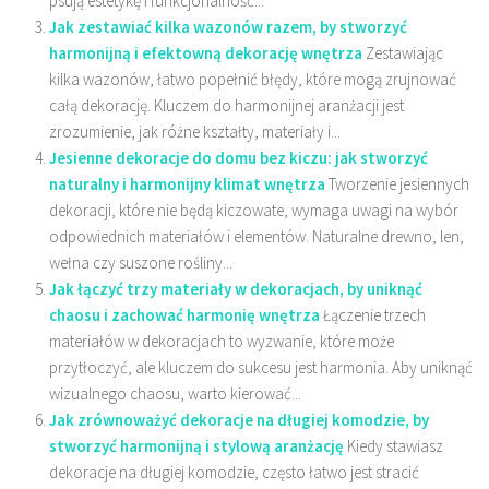
psują estetykę i funkcjonalność...
Jak zestawiać kilka wazonów razem, by stworzyć
harmonijną i efektowną dekorację wnętrza
Zestawiając
kilka wazonów, łatwo popełnić błędy, które mogą zrujnować
całą dekorację. Kluczem do harmonijnej aranżacji jest
zrozumienie, jak różne kształty, materiały i...
Jesienne dekoracje do domu bez kiczu: jak stworzyć
naturalny i harmonijny klimat wnętrza
Tworzenie jesiennych
dekoracji, które nie będą kiczowate, wymaga uwagi na wybór
odpowiednich materiałów i elementów. Naturalne drewno, len,
wełna czy suszone rośliny...
Jak łączyć trzy materiały w dekoracjach, by uniknąć
chaosu i zachować harmonię wnętrza
Łączenie trzech
materiałów w dekoracjach to wyzwanie, które może
przytłoczyć, ale kluczem do sukcesu jest harmonia. Aby uniknąć
wizualnego chaosu, warto kierować...
Jak zrównoważyć dekoracje na długiej komodzie, by
stworzyć harmonijną i stylową aranżację
Kiedy stawiasz
dekoracje na długiej komodzie, często łatwo jest stracić