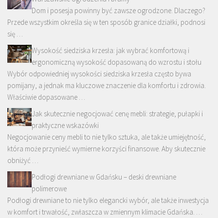
Dom i posesja powinny być zawsze ogrodzone. Dlaczego?
Przede wszystkim określa się w ten sposób granice działki, podnosi
się …
Wysokość siedziska krzesła: jak wybrać komfortową i
ergonomiczną wysokość dopasowaną do wzrostu i stołu
Wybór odpowiedniej wysokości siedziska krzesła często bywa
pomijany, a jednak ma kluczowe znaczenie dla komfortu i zdrowia.
Właściwie dopasowane …
Jak skutecznie negocjować cenę mebli: strategie, pułapki i
praktyczne wskazówki
Negocjowanie ceny mebli to nie tylko sztuka, ale także umiejętność,
która może przynieść wymierne korzyści finansowe. Aby skutecznie
obniżyć …
Podłogi drewniane w Gdańsku – deski drewniane
polimerowe
Podłogi drewniane to nie tylko elegancki wybór, ale także inwestycja
w komfort i trwałość, zwłaszcza w zmiennym klimacie Gdańska. …