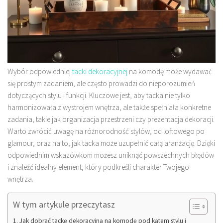
Wybór odpowiedniej
tacki dekoracyjnej
na komodę może wydawać
się prostym zadaniem, ale często prowadzi do nieporozumień
dotyczących stylu i funkcji. Kluczowe jest, aby tacka nie tylko
harmonizowała z wystrojem wnętrza, ale także spełniała konkretne
zadania, takie jak organizacja przestrzeni czy prezentacja dekoracji.
Warto zwrócić uwagę na różnorodność stylów, od loftowego po
glamour, oraz na to, jak tacka może uzupełnić całą aranżację. Dzięki
odpowiednim wskazówkom możesz uniknąć powszechnych błędów
i znaleźć idealny element, który podkreśli charakter Twojego
wnętrza.
W tym artykule przeczytasz
Jak dobrać tackę dekoracyjną na komodę pod kątem stylu i