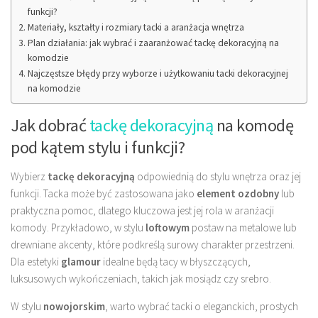
funkcji?
Materiały, kształty i rozmiary tacki a aranżacja wnętrza
Plan działania: jak wybrać i zaaranżować tackę dekoracyjną na
komodzie
Najczęstsze błędy przy wyborze i użytkowaniu tacki dekoracyjnej
na komodzie
Jak dobrać
tackę dekoracyjną
na komodę
pod kątem stylu i funkcji?
Wybierz
tackę dekoracyjną
odpowiednią do stylu wnętrza oraz jej
funkcji. Tacka może być zastosowana jako
element ozdobny
lub
praktyczna pomoc, dlatego kluczowa jest jej rola w aranżacji
komody. Przykładowo, w stylu
loftowym
postaw na metalowe lub
drewniane akcenty, które podkreślą surowy charakter przestrzeni.
Dla estetyki
glamour
idealne będą tacy w błyszczących,
luksusowych wykończeniach, takich jak mosiądz czy srebro.
W stylu
nowojorskim
, warto wybrać tacki o eleganckich, prostych