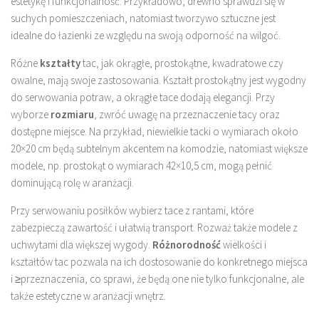
estetykę i funkcjonalność. Przykładowo, drewno sprawdzi się w
suchych pomieszczeniach, natomiast tworzywo sztuczne jest
idealne do łazienki ze względu na swoją odporność na wilgoć.
Różne
kształty
tac, jak okrągłe, prostokątne, kwadratowe czy
owalne, mają swoje zastosowania. Kształt prostokątny jest wygodny
do serwowania potraw, a okrągłe tace dodają elegancji. Przy
wyborze
rozmiaru
, zwróć uwagę na przeznaczenie tacy oraz
dostępne miejsce. Na przykład, niewielkie tacki o wymiarach około
20×20 cm będą subtelnym akcentem na komodzie, natomiast większe
modele, np. prostokąt o wymiarach 42×10,5 cm, mogą pełnić
dominującą rolę w aranżacji.
Przy serwowaniu posiłków wybierz tace z rantami, które
zabezpieczą zawartość i ułatwią transport. Rozważ także modele z
uchwytami dla większej wygody.
Różnorodność
wielkości i
kształtów tac pozwala na ich dostosowanie do konkretnego miejsca
i ≥przeznaczenia, co sprawi, że będą one nie tylko funkcjonalne, ale
także estetyczne w aranżacji wnętrz.