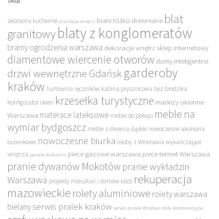
TAGI
blat
białe łóżko drewniane
akcesoria kuchenne
aranżacja wnętrz
blaty z konglomeratów
granitowy
bramy ogrodzenia warszawa
dekoracje wnętrz sklep internetowy
diamentowe wiercenie otworów
domy inteligentne
garderoby
drzwi wewnętrzne Gdańsk
kraków
hurtownia ręczników
kabina prysznicowa bez brodzika
krzesełka turystyczne
markizy okienne
Konfigurator okien
meble na
materace lateksowe
Warszawa
meble do pokoju
wymiar bydgoszcz
meble z drewna śląskie
nowoczesne akcesoria
nowoczesne biurka
łazienkowe
osoby z Wrocławia wykańczające
piece gazowe warszawa
piece termet Warszawa
wnętrza
panele do kuchni
pranie dywanów Mokotów
pranie wykładzin
rekuperacja
Warszawa
projekty mieszkań i domów Łódź
mazowieckie
rolety aluminiowe
rolety warszawa
serwis pralek kraków
bielany
serwis pralek Wrocław
stoły konferencyjne