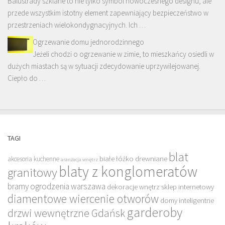
Balustrady szklane to nie tylko symbol nowoczesnego designu, ale
przede wszystkim istotny element zapewniający bezpieczeństwo w
przestrzeniach wielokondygnacyjnych. Ich …
Ogrzewanie domu jednorodzinnego
Jeżeli chodzi o ogrzewanie w zimie, to mieszkańcy osiedli w
dużych miastach są w sytuacji zdecydowanie uprzywilejowanej.
Ciepło do …
TAGI
blat
białe łóżko drewniane
akcesoria kuchenne
aranżacja wnętrz
blaty z konglomeratów
granitowy
bramy ogrodzenia warszawa
dekoracje wnętrz sklep internetowy
diamentowe wiercenie otworów
domy inteligentne
garderoby
drzwi wewnętrzne Gdańsk