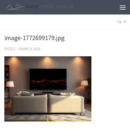
0
image-1772699179.jpg
PRZEZ
·
5 MARCA 2026