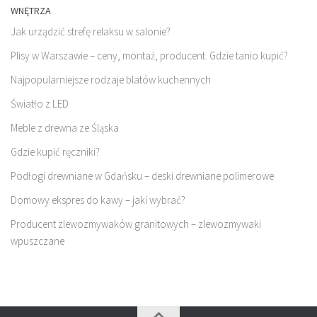
WNĘTRZA
Jak urządzić strefę relaksu w salonie?
Plisy w Warszawie – ceny, montaż, producent. Gdzie tanio kupić?
Najpopularniejsze rodzaje blatów kuchennych
Światło z LED
Meble z drewna ze Śląska
Gdzie kupić ręczniki?
Podłogi drewniane w Gdańsku – deski drewniane polimerowe
Domowy ekspres do kawy – jaki wybrać?
Producent zlewozmywaków granitowych – zlewozmywaki
wpuszczane