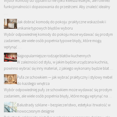
Wybór komody do sypialni to nie tylko kwestia estetyki, ale również
funkcjonalności i dopasowania do przestrzeni. Aby znaleźć idealny
…
Jak dobrać komodę do pokoju: praktyczne wskazówki i
unikanie typowych błędów wyboru
Wybór odpowiedniej komody do pokoju może wydawać się prostym
zadaniem, ale wiele osób popełnia typowe błędy, które mogą
wpłynąć …
Najpopularniejsze rodzaje blatów kuchennych
W zależności od stylu, w jakim będzie urządzana kuchnia,
powinno wybrać się inny materiał, z jakiego wykonany będzie blat …
Pufa ze schowkiem — jak wybrać praktyczny i stylowy mebel
do każdego wnętrza
Wybór odpowiedniej pufy ze schowkiem może wydawać się prostym
zadaniem, ale wiele osób popełnia błędy, które mogą wpłynąć na …
Balustrady szklane – bezpieczeństwo, estetyka i trwałość w
nowoczesnym designie