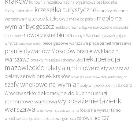
kraków
hurtownia ręczników
kabina prysznicowa bez brodzika
krzesełka turystyczne
markizy okienne
Konfigurator okien
meble na
materace lateksowe
Warszawa
meble do pokoju
wymiar bydgoszcz
meble z drewna śląskie
nowoczesne akcesoria
nowoczesne biurka
łazienkowe
osoby z Wrocławia wykańczające
piece gazowe warszawa
piece termet Warszawa
wnętrza
panele do kuchni
pranie dywanów Mokotów
pranie wykładzin
rekuperacja
Warszawa
projekty mieszkań i domów Łódź
mazowieckie
rolety aluminiowe
rolety warszawa
serwis pralek kraków
bielany
serwis pralek Wrocław
stoły konferencyjne
szafy wnękowe na wymiar
szklarz
szafy wnękowe poznań
szkło dekoracyjne do kuchni
usługi
Wrocław
wyposażenie łazienki
remontowe warszawa
warszawa
łóżka na wymiar tanio
Łazienkowa instalacja sanitarna
żarówki led E27
wrocław
żaluzje okienne dąbrowa górnicza