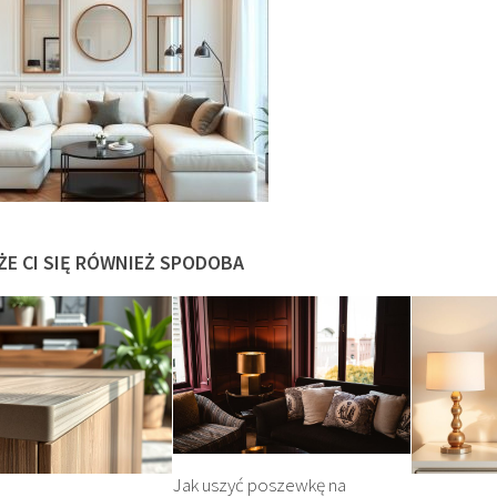
ŻE CI SIĘ RÓWNIEŻ SPODOBA
Jak uszyć poszewkę na