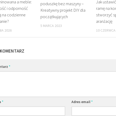
minowana a meble:
Jak ustawić
poduszkę bez maszyny –
łość i odporność
ramę na ko
Kreatywny projekt DIY dla
ą na codzienne
stworzyć sp
początkujących
anie?
aranżację
5 MARCA 2023
IA 2026
10 CZERWCA
 KOMENTARZ
ntarz
*
a
*
Adres email
*