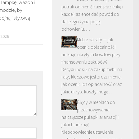
 lampkę, wazon i
potrafi odmienić każdą łazienkę i
modzie, by
każdej łazience dać powód do
ójną i stylową
dalszego życia po jej
odnowieniu. …
 2026
Meble na raty — jak
ocenić opłacalność i
uniknąć ukrytych kosztów przy
finansowaniu zakupów?
Decydując się na zakup mebli na
raty, kluczowe jest zrozumienie,
jak ocenić ich opłacalność oraz
jakie ukryte koszty mogą …
Błędy w meblach do
przechowywania:
najczęstsze pułapki aranżacji i
jak ich uniknąć
Nieodpowiednie ustawienie