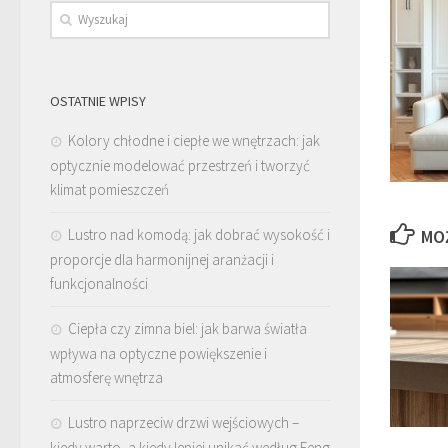
OSTATNIE WPISY
Kolory chłodne i ciepłe we wnętrzach: jak
optycznie modelować przestrzeń i tworzyć
klimat pomieszczeń
Lustro nad komodą: jak dobrać wysokość i
MO
proporcje dla harmonijnej aranżacji i
funkcjonalności
Ciepła czy zimna biel: jak barwa światła
wpływa na optyczne powiększenie i
atmosferę wnętrza
Lustro naprzeciw drzwi wejściowych –
kiedy warto, a kiedy lepiej unikać według Feng