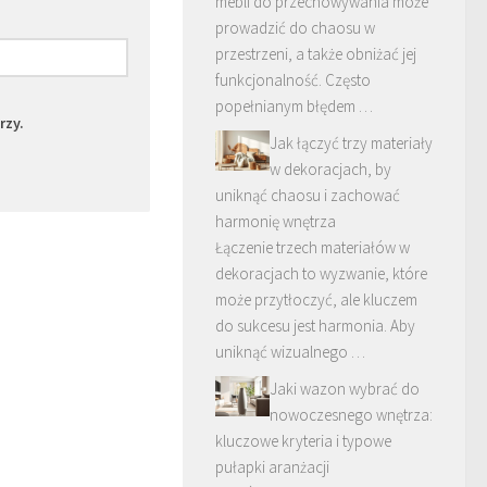
mebli do przechowywania może
prowadzić do chaosu w
przestrzeni, a także obniżać jej
funkcjonalność. Często
popełnianym błędem …
rzy.
Jak łączyć trzy materiały
w dekoracjach, by
uniknąć chaosu i zachować
harmonię wnętrza
Łączenie trzech materiałów w
dekoracjach to wyzwanie, które
może przytłoczyć, ale kluczem
do sukcesu jest harmonia. Aby
uniknąć wizualnego …
Jaki wazon wybrać do
nowoczesnego wnętrza:
kluczowe kryteria i typowe
pułapki aranżacji