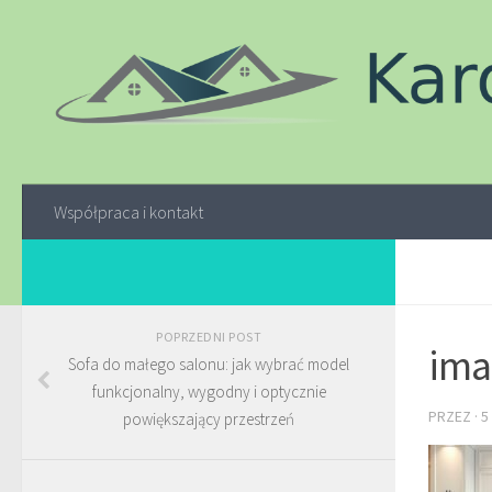
Współpraca i kontakt
POPRZEDNI POST
ima
Sofa do małego salonu: jak wybrać model
funkcjonalny, wygodny i optycznie
PRZEZ
·
5
powiększający przestrzeń