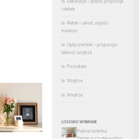
Dekoracje – dobór, proporcje
i detale
Meble – układ, wybór i
trwałość
Optyczne triki – proporcje i
lekkość wnętrza
Pozostałe
Wnętrze
Wnętrze
LOSOWO WYBRANE
Piękna łazienka
Design w czystej postaci