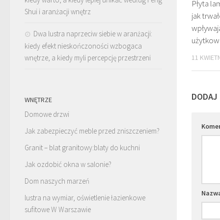
Płyta la
Shui i aranżacji wnętrz
jak trwa
wpływaj
Dwa lustra naprzeciw siebie w aranżacji:
użytkow
kiedy efekt nieskończoności wzbogaca
wnętrze, a kiedy myli percepcję przestrzeni
11 KWIETN
DODAJ
WNĘTRZE
Domowe drzwi
Kome
Jak zabezpieczyć meble przed zniszczeniem?
Granit – blat granitowy:blaty do kuchni
Jak ozdobić okna w salonie?
Dom naszych marzeń
Nazw
lustra na wymiar, oświetlenie łazienkowe
sufitowe W Warszawie