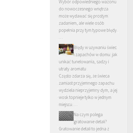
Wybór odpowiedniego wazonu
do nowoczesnego wnętrza
może wydawać się prostym
zadaniem, ale wiele osób
popełnia przy tym typowe błędy.
…
Błędy w używaniu świec
i zapachów w domu: jak
unikać tunelowania, sadzy i
utraty aromatu
Często zdarza się, że świeca
zamiast przyjemnego zapachu
wydziela nieprzyjemny dym, a jej
wosk topnieje tylko w jednym
miejscu. …
Na czym polega
gratowanie detali?
Gratowanie detali to jedna z