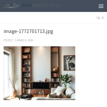
0
image-1772701713.jpg
PRZEZ
·
5 MARCA 2026