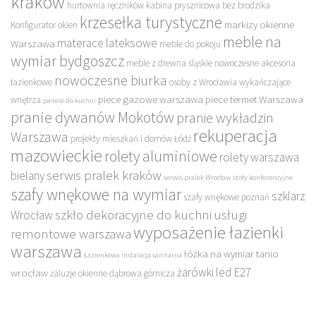
kraków
hurtownia ręczników
kabina prysznicowa bez brodzika
krzesełka turystyczne
markizy okienne
Konfigurator okien
meble na
materace lateksowe
Warszawa
meble do pokoju
wymiar bydgoszcz
meble z drewna śląskie
nowoczesne akcesoria
nowoczesne biurka
łazienkowe
osoby z Wrocławia wykańczające
piece gazowe warszawa
piece termet Warszawa
wnętrza
panele do kuchni
pranie dywanów Mokotów
pranie wykładzin
rekuperacja
Warszawa
projekty mieszkań i domów Łódź
mazowieckie
rolety aluminiowe
rolety warszawa
serwis pralek kraków
bielany
serwis pralek Wrocław
stoły konferencyjne
szafy wnękowe na wymiar
szklarz
szafy wnękowe poznań
szkło dekoracyjne do kuchni
usługi
Wrocław
wyposażenie łazienki
remontowe warszawa
warszawa
łóżka na wymiar tanio
Łazienkowa instalacja sanitarna
żarówki led E27
wrocław
żaluzje okienne dąbrowa górnicza