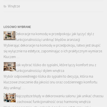
Wnętrze
LOSOWO WYBRANE
Dekoracje na komodę w przedpokoju: jak łączyć styl z
funkcjonalnością i uniknąć błędów aranżacji
Wybierając dekoracje na komodę w przedpokoju, łatwo jest skupić
się wyłącznie na estetyce, zapominając o ich praktycznym wymiarze.
Kluczem …
Jak wybrać łóżko do sypialni, które łączy komfort snu z
funkcjonalnością i stylem wnętrza
Wybór odpowiedniego łóżka do sypialni to decyzja, która ma
kluczowe znaczenie dla jakości snu oraz codziennego komfortu.
Aby uniknąć …
Najczęstsze błędy w dekorowaniu salonu: jak unikać chaosu
i zachować funkcjonalność oraz harmonię wnętrza