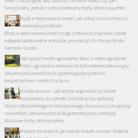
Wielu z nas pragnie, aby salon był zarówno estetyczny, jak i
funkcjonalny, jednak często popełniamy błędy, które psują efekt …
Błędy w dekorowaniu wnętrz: jak unikać chaosu i tworzyć
harmonijną przestrzeń
Błędy w dekorowaniu wnętrz mogą z łatwością zrujnować nawet
najlepiej zaplanowane aranżacje, prowadząc do chaosu i braku
harmonii. Często …
Jak wybrać trwałe ogrodzenie i dbać o meble ogrodowe
Płoty i ogrodzenia stanowią nie tylko element dekoracyjny,
ale pełnią kluczowe funkcje zapewniające prywatność,
bezpieczeństwo i komfort życia na …
Krzesło biurowe – jak wybrać ergonomiczny model
dopasowany do sylwetki i potrzeb pracy siedzącej
Wybór odpowiedniego krzesła biurowego może znacząco wpłynąć
na komfort i zdrowie podczas długotrwałej pracy siedzącej.
Kluczowe cechy, które powinny …
Wazony do wnętrza: jak wybrać kształt, rozmiar i materiał