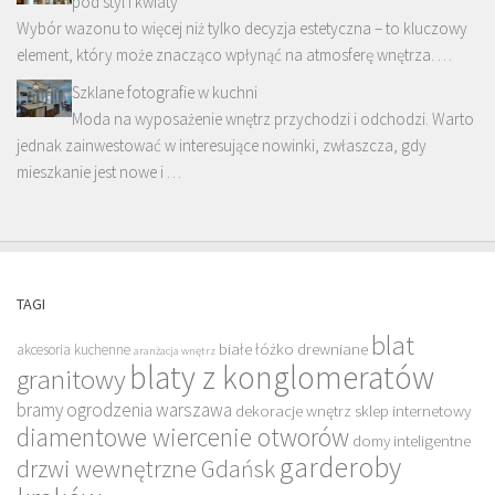
pod styl i kwiaty
Wybór wazonu to więcej niż tylko decyzja estetyczna – to kluczowy
element, który może znacząco wpłynąć na atmosferę wnętrza. …
Szklane fotografie w kuchni
Moda na wyposażenie wnętrz przychodzi i odchodzi. Warto
jednak zainwestować w interesujące nowinki, zwłaszcza, gdy
mieszkanie jest nowe i …
TAGI
blat
białe łóżko drewniane
akcesoria kuchenne
aranżacja wnętrz
blaty z konglomeratów
granitowy
bramy ogrodzenia warszawa
dekoracje wnętrz sklep internetowy
diamentowe wiercenie otworów
domy inteligentne
garderoby
drzwi wewnętrzne Gdańsk