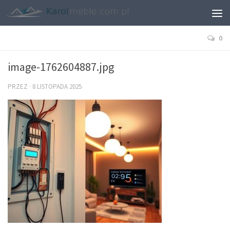
0
image-1762604887.jpg
PRZEZ
·
8 LISTOPADA 2025