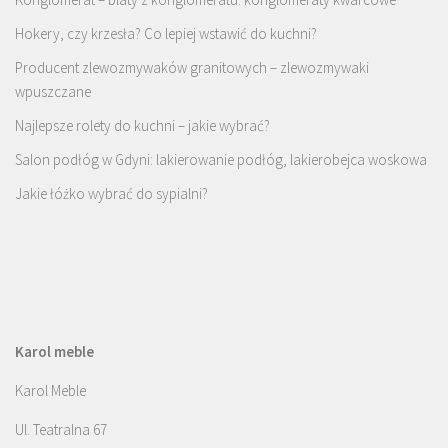
Hokery, czy krzesła? Co lepiej wstawić do kuchni?
Producent zlewozmywaków granitowych – zlewozmywaki
wpuszczane
Najlepsze rolety do kuchni – jakie wybrać?
Salon podłóg w Gdyni: lakierowanie podłóg, lakierobejca woskowa
Jakie łóżko wybrać do sypialni?
Karol meble
Karol Meble
Ul. Teatralna 67