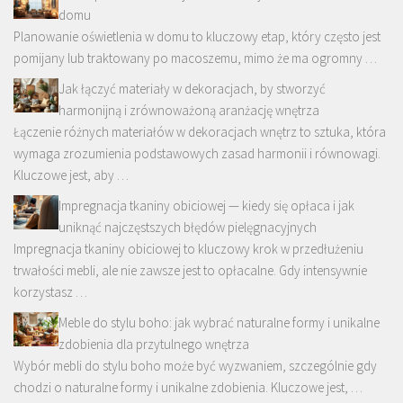
domu
Planowanie oświetlenia w domu to kluczowy etap, który często jest
pomijany lub traktowany po macoszemu, mimo że ma ogromny …
Jak łączyć materiały w dekoracjach, by stworzyć
harmonijną i zrównoważoną aranżację wnętrza
Łączenie różnych materiałów w dekoracjach wnętrz to sztuka, która
wymaga zrozumienia podstawowych zasad harmonii i równowagi.
Kluczowe jest, aby …
Impregnacja tkaniny obiciowej — kiedy się opłaca i jak
uniknąć najczęstszych błędów pielęgnacyjnych
Impregnacja tkaniny obiciowej to kluczowy krok w przedłużeniu
trwałości mebli, ale nie zawsze jest to opłacalne. Gdy intensywnie
korzystasz …
Meble do stylu boho: jak wybrać naturalne formy i unikalne
zdobienia dla przytulnego wnętrza
Wybór mebli do stylu boho może być wyzwaniem, szczególnie gdy
chodzi o naturalne formy i unikalne zdobienia. Kluczowe jest, …