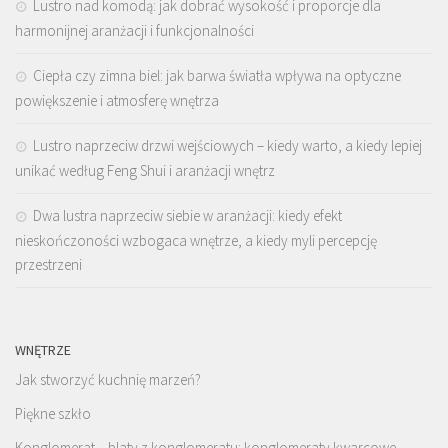
Lustro nad komodą: jak dobrać wysokość i proporcje dla
harmonijnej aranżacji i funkcjonalności
Ciepła czy zimna biel: jak barwa światła wpływa na optyczne
powiększenie i atmosferę wnętrza
Lustro naprzeciw drzwi wejściowych – kiedy warto, a kiedy lepiej
unikać według Feng Shui i aranżacji wnętrz
Dwa lustra naprzeciw siebie w aranżacji: kiedy efekt
nieskończoności wzbogaca wnętrze, a kiedy myli percepcję
przestrzeni
WNĘTRZE
Jak stworzyć kuchnię marzeń?
Piękne szkło
Konglomerat – blaty z konglomeratu: konglomeraty kwarcowe