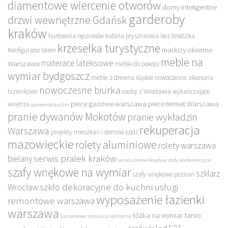
diamentowe wiercenie otworów
domy inteligentne
garderoby
drzwi wewnętrzne Gdańsk
kraków
hurtownia ręczników
kabina prysznicowa bez brodzika
krzesełka turystyczne
markizy okienne
Konfigurator okien
meble na
materace lateksowe
Warszawa
meble do pokoju
wymiar bydgoszcz
meble z drewna śląskie
nowoczesne akcesoria
nowoczesne biurka
łazienkowe
osoby z Wrocławia wykańczające
piece gazowe warszawa
piece termet Warszawa
wnętrza
panele do kuchni
pranie dywanów Mokotów
pranie wykładzin
rekuperacja
Warszawa
projekty mieszkań i domów Łódź
mazowieckie
rolety aluminiowe
rolety warszawa
serwis pralek kraków
bielany
serwis pralek Wrocław
stoły konferencyjne
szafy wnękowe na wymiar
szklarz
szafy wnękowe poznań
szkło dekoracyjne do kuchni
usługi
Wrocław
wyposażenie łazienki
remontowe warszawa
warszawa
łóżka na wymiar tanio
Łazienkowa instalacja sanitarna