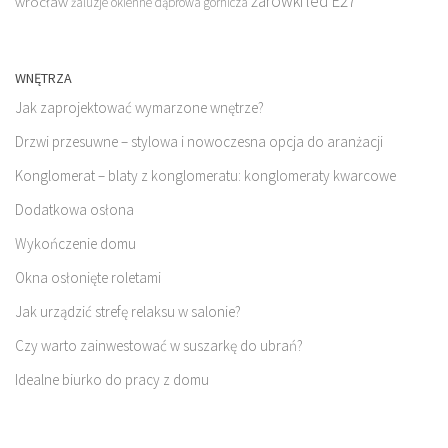
żarówki led E27
wrocław
żaluzje okienne dąbrowa górnicza
WNĘTRZA
Jak zaprojektować wymarzone wnętrze?
Drzwi przesuwne – stylowa i nowoczesna opcja do aranżacji
Konglomerat – blaty z konglomeratu: konglomeraty kwarcowe
Dodatkowa osłona
Wykończenie domu
Okna osłonięte roletami
Jak urządzić strefę relaksu w salonie?
Czy warto zainwestować w suszarkę do ubrań?
Idealne biurko do pracy z domu