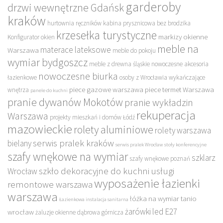
garderoby
drzwi wewnętrzne Gdańsk
kraków
hurtownia ręczników
kabina prysznicowa bez brodzika
krzesełka turystyczne
markizy okienne
Konfigurator okien
meble na
materace lateksowe
Warszawa
meble do pokoju
wymiar bydgoszcz
meble z drewna śląskie
nowoczesne akcesoria
nowoczesne biurka
łazienkowe
osoby z Wrocławia wykańczające
piece gazowe warszawa
piece termet Warszawa
wnętrza
panele do kuchni
pranie dywanów Mokotów
pranie wykładzin
rekuperacja
Warszawa
projekty mieszkań i domów Łódź
mazowieckie
rolety aluminiowe
rolety warszawa
serwis pralek kraków
bielany
serwis pralek Wrocław
stoły konferencyjne
szafy wnękowe na wymiar
szklarz
szafy wnękowe poznań
szkło dekoracyjne do kuchni
usługi
Wrocław
wyposażenie łazienki
remontowe warszawa
warszawa
łóżka na wymiar tanio
Łazienkowa instalacja sanitarna
żarówki led E27
wrocław
żaluzje okienne dąbrowa górnicza