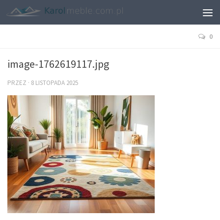
0
image-1762619117.jpg
PRZEZ
·
8 LISTOPADA 2025