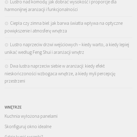
Lustro nad komodą: jak dobrać wysokość i proporcje dla
harmonijnej aranżacji i funkcjonalności
Ciepła czy zimna biel: jak barwa światła wpływa na optyczne
powiększenie i atmosferę wnętrza
Lustro naprzeciw drzwi wejściowych – kiedy warto, a kiedy lepiej
unikać według Feng Shui i aranżacji wnętrz
Dwa lustra naprzeciw siebie w aranżacji: kiedy efekt
nieskończoności wzbogaca wnętrze, a kiedy myli percepcję
przestrzeni
WNĘTRZE
Kuchnia wyłożona panelami
Skonfiguruj okno idealne
Gdzie kupić ręczniki?