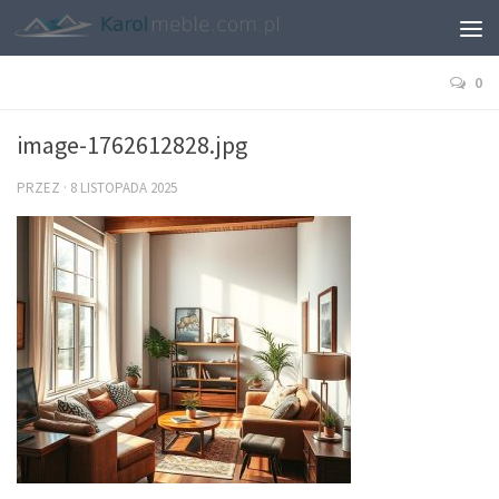
0
image-1762612828.jpg
PRZEZ
·
8 LISTOPADA 2025