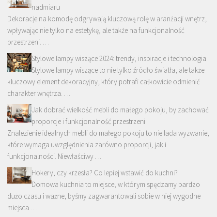
nadmiaru
Dekoracje na komodę odgrywają kluczową rolę w aranżacji wnętrz,
wpływając nie tylko na estetykę, ale także na funkcjonalność
przestrzeni. …
Stylowe lampy wiszące 2024: trendy, inspiracje i technologia
Stylowe lampy wiszące to nie tylko źródło światła, ale także
kluczowy element dekoracyjny, który potrafi całkowicie odmienić
charakter wnętrza. …
Jak dobrać wielkość mebli do małego pokoju, by zachować
proporcje i funkcjonalność przestrzeni
Znalezienie idealnych mebli do małego pokoju to nie lada wyzwanie,
które wymaga uwzględnienia zarówno proporcji, jak i
funkcjonalności. Niewłaściwy …
Hokery, czy krzesła? Co lepiej wstawić do kuchni?
Domowa kuchnia to miejsce, w którym spędzamy bardzo
dużo czasu i ważne, byśmy zagwarantowali sobie w niej wygodne
miejsca …