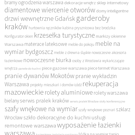
bramy ogrodzenia warszawa
dekoracje wnętrz sklep internetowy
diamentowe wiercenie otworów
domy inteligentne
garderoby
drzwi wewnętrzne Gdańsk
kraków
hurtownia ręczników
kabina prysznicowa bez brodzika
krzesełka turystyczne
markizy okienne
Konfigurator okien
meble na
materace lateksowe
Warszawa
meble do pokoju
wymiar bydgoszcz
meble z drewna śląskie
nowoczesne akcesoria
nowoczesne biurka
łazienkowe
osoby z Wrocławia wykańczające
piece gazowe warszawa
piece termet Warszawa
wnętrza
panele do kuchni
pranie dywanów Mokotów
pranie wykładzin
rekuperacja
Warszawa
projekty mieszkań i domów Łódź
mazowieckie
rolety aluminiowe
rolety warszawa
serwis pralek kraków
bielany
serwis pralek Wrocław
stoły konferencyjne
szafy wnękowe na wymiar
szklarz
szafy wnękowe poznań
szkło dekoracyjne do kuchni
usługi
Wrocław
wyposażenie łazienki
remontowe warszawa
warszawa
łóżka na wymiar tanio
Łazienkowa instalacja sanitarna