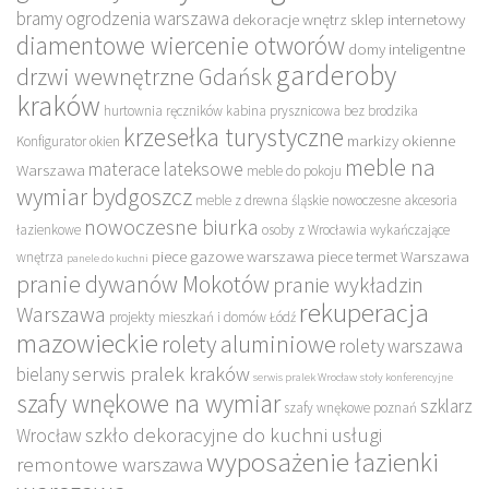
bramy ogrodzenia warszawa
dekoracje wnętrz sklep internetowy
diamentowe wiercenie otworów
domy inteligentne
garderoby
drzwi wewnętrzne Gdańsk
kraków
hurtownia ręczników
kabina prysznicowa bez brodzika
krzesełka turystyczne
markizy okienne
Konfigurator okien
meble na
materace lateksowe
Warszawa
meble do pokoju
wymiar bydgoszcz
meble z drewna śląskie
nowoczesne akcesoria
nowoczesne biurka
łazienkowe
osoby z Wrocławia wykańczające
piece gazowe warszawa
piece termet Warszawa
wnętrza
panele do kuchni
pranie dywanów Mokotów
pranie wykładzin
rekuperacja
Warszawa
projekty mieszkań i domów Łódź
mazowieckie
rolety aluminiowe
rolety warszawa
serwis pralek kraków
bielany
serwis pralek Wrocław
stoły konferencyjne
szafy wnękowe na wymiar
szklarz
szafy wnękowe poznań
szkło dekoracyjne do kuchni
usługi
Wrocław
wyposażenie łazienki
remontowe warszawa