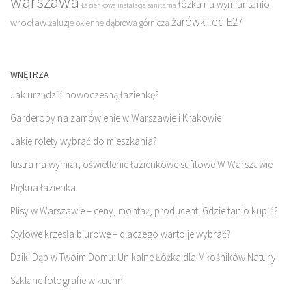
warszawa
łóżka na wymiar tanio
Łazienkowa instalacja sanitarna
żarówki led E27
wrocław
żaluzje okienne dąbrowa górnicza
WNĘTRZA
Jak urządzić nowoczesną łazienkę?
Garderoby na zamówienie w Warszawie i Krakowie
Jakie rolety wybrać do mieszkania?
lustra na wymiar, oświetlenie łazienkowe sufitowe W Warszawie
Piękna łazienka
Plisy w Warszawie – ceny, montaż, producent. Gdzie tanio kupić?
Stylowe krzesła biurowe – dlaczego warto je wybrać?
Dziki Dąb w Twoim Domu: Unikalne Łóżka dla Miłośników Natury
Szklane fotografie w kuchni