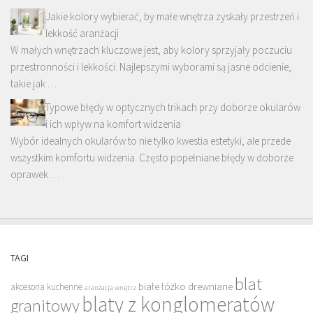
Jakie kolory wybierać, by małe wnętrza zyskały przestrzeń i
lekkość aranżacji
W małych wnętrzach kluczowe jest, aby kolory sprzyjały poczuciu
przestronności i lekkości. Najlepszymi wyborami są jasne odcienie,
takie jak …
Typowe błędy w optycznych trikach przy doborze okularów
i ich wpływ na komfort widzenia
Wybór idealnych okularów to nie tylko kwestia estetyki, ale przede
wszystkim komfortu widzenia. Często popełniane błędy w doborze
oprawek …
TAGI
blat
białe łóżko drewniane
akcesoria kuchenne
aranżacja wnętrz
blaty z konglomeratów
granitowy