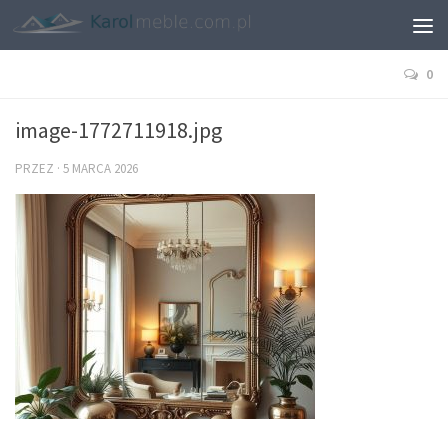
0
image-1772711918.jpg
PRZEZ
·
5 MARCA 2026