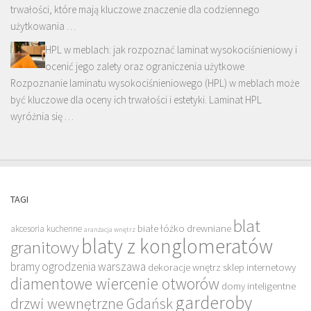
trwałości, które mają kluczowe znaczenie dla codziennego
użytkowania …
HPL w meblach: jak rozpoznać laminat wysokociśnieniowy i
ocenić jego zalety oraz ograniczenia użytkowe
Rozpoznanie laminatu wysokociśnieniowego (HPL) w meblach może
być kluczowe dla oceny ich trwałości i estetyki. Laminat HPL
wyróżnia się …
TAGI
blat
białe łóżko drewniane
akcesoria kuchenne
aranżacja wnętrz
blaty z konglomeratów
granitowy
bramy ogrodzenia warszawa
dekoracje wnętrz sklep internetowy
diamentowe wiercenie otworów
domy inteligentne
garderoby
drzwi wewnętrzne Gdańsk