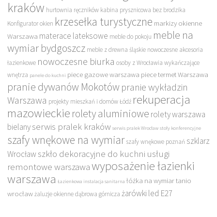
kraków
hurtownia ręczników
kabina prysznicowa bez brodzika
krzesełka turystyczne
markizy okienne
Konfigurator okien
meble na
materace lateksowe
Warszawa
meble do pokoju
wymiar bydgoszcz
meble z drewna śląskie
nowoczesne akcesoria
nowoczesne biurka
łazienkowe
osoby z Wrocławia wykańczające
piece gazowe warszawa
piece termet Warszawa
wnętrza
panele do kuchni
pranie dywanów Mokotów
pranie wykładzin
rekuperacja
Warszawa
projekty mieszkań i domów Łódź
mazowieckie
rolety aluminiowe
rolety warszawa
serwis pralek kraków
bielany
serwis pralek Wrocław
stoły konferencyjne
szafy wnękowe na wymiar
szklarz
szafy wnękowe poznań
szkło dekoracyjne do kuchni
usługi
Wrocław
wyposażenie łazienki
remontowe warszawa
warszawa
łóżka na wymiar tanio
Łazienkowa instalacja sanitarna
żarówki led E27
wrocław
żaluzje okienne dąbrowa górnicza