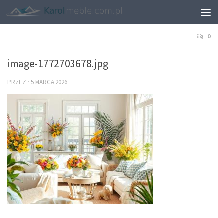
0
image-1772703678.jpg
PRZEZ
·
5 MARCA 2026