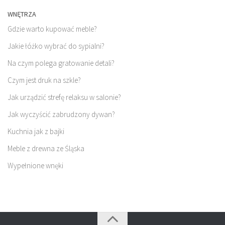
WNĘTRZA
Gdzie warto kupować meble?
Jakie łóżko wybrać do sypialni?
Na czym polega gratowanie detali?
Czym jest druk na szkle?
Jak urządzić strefę relaksu w salonie?
Jak wyczyścić zabrudzony dywan?
Kuchnia jak z bajki
Meble z drewna ze Śląska
Wypełnione wnęki