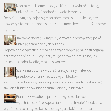
Montaż mebli samemu czy z ekipą – jak wybrać metodę,
uniknąć błędów i zadbać o trwałość wnętrza
Decyzja o tym, czy zająć się montażem mebli samodzielnie, czy
powierzyć to zadanie profesjonalistom, może być trudna. Kluczowe
pytania …
Jak wykorzystać światło, by optycznie powiększyć pokój i
uniknąć aranżacyjnych pułapek
Odpowiednie oświetlenie może znacząco wpłynąć na postrzeganą
przestronność pokoju. Wykorzystując zarówno naturalne, jak i
sztuczne źródła światła, można stworzyć …
Szafka na buty: jak wybrać funkcjonalny mebel do
przedpokoju i uniknąć typowych błędów
Zanim zdecydujesz się na zakup szafki na buty, warto zastanowić
się, jakie funkcje powinna spełniać, aby była nie tylko …
Pianka HR w sofie — jak działa wysokoelastyczne
wypełnienie, które zapewnia komfort i trwałość siedzenia
Wybór sofy to nie tylko kwestia estetyki, ale także komfortu i