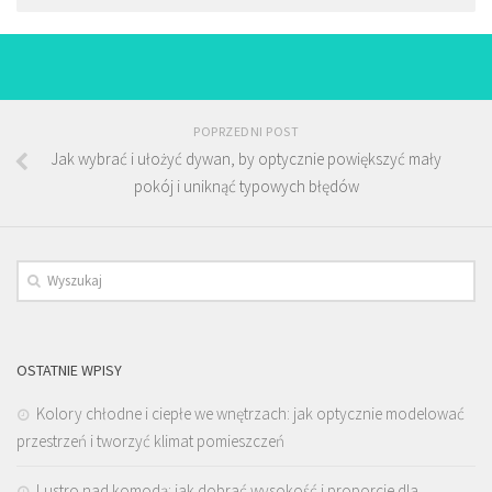
POPRZEDNI POST
Jak wybrać i ułożyć dywan, by optycznie powiększyć mały
pokój i uniknąć typowych błędów
OSTATNIE WPISY
Kolory chłodne i ciepłe we wnętrzach: jak optycznie modelować
przestrzeń i tworzyć klimat pomieszczeń
Lustro nad komodą: jak dobrać wysokość i proporcje dla