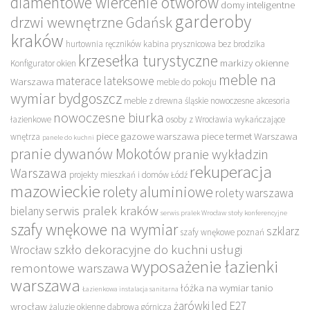
diamentowe wiercenie otworów
domy inteligentne
garderoby
drzwi wewnętrzne Gdańsk
kraków
hurtownia ręczników
kabina prysznicowa bez brodzika
krzesełka turystyczne
markizy okienne
Konfigurator okien
meble na
materace lateksowe
Warszawa
meble do pokoju
wymiar bydgoszcz
meble z drewna śląskie
nowoczesne akcesoria
nowoczesne biurka
łazienkowe
osoby z Wrocławia wykańczające
piece gazowe warszawa
piece termet Warszawa
wnętrza
panele do kuchni
pranie dywanów Mokotów
pranie wykładzin
rekuperacja
Warszawa
projekty mieszkań i domów Łódź
mazowieckie
rolety aluminiowe
rolety warszawa
serwis pralek kraków
bielany
serwis pralek Wrocław
stoły konferencyjne
szafy wnękowe na wymiar
szklarz
szafy wnękowe poznań
szkło dekoracyjne do kuchni
usługi
Wrocław
wyposażenie łazienki
remontowe warszawa
warszawa
łóżka na wymiar tanio
Łazienkowa instalacja sanitarna
żarówki led E27
wrocław
żaluzje okienne dąbrowa górnicza