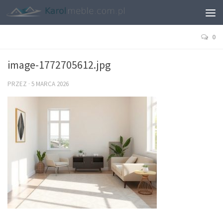
0
image-1772705612.jpg
PRZEZ
·
5 MARCA 2026