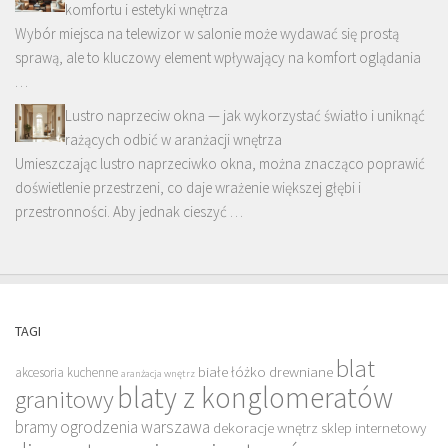
komfortu i estetyki wnętrza
Wybór miejsca na telewizor w salonie może wydawać się prostą
sprawą, ale to kluczowy element wpływający na komfort oglądania
…
Lustro naprzeciw okna — jak wykorzystać światło i uniknąć
rażących odbić w aranżacji wnętrza
Umieszczając lustro naprzeciwko okna, można znacząco poprawić
doświetlenie przestrzeni, co daje wrażenie większej głębi i
przestronności. Aby jednak cieszyć …
TAGI
blat
białe łóżko drewniane
akcesoria kuchenne
aranżacja wnętrz
blaty z konglomeratów
granitowy
bramy ogrodzenia warszawa
dekoracje wnętrz sklep internetowy