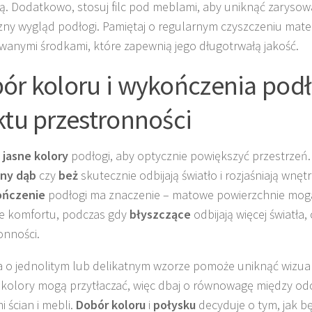
ą. Dodatkowo, stosuj filc pod meblami, aby uniknąć zarysow
zny wygląd podłogi. Pamiętaj o regularnym czyszczeniu mate
anymi środkami, które zapewnią jego długotrwałą jakość.
ór koloru i wykończenia podł
ktu przestronności
z
jasne kolory
podłogi, aby optycznie powiększyć przestrzeń. 
sny dąb
czy
beż
skutecznie odbijają światło i rozjaśniają wnę
ńczenie
podłogi ma znaczenie – matowe powierzchnie mog
e komfortu, podczas gdy
błyszczące
odbijają więcej światła,
onności.
 o jednolitym lub delikatnym wzorze pomoże uniknąć wizua
kolory mogą przytłaczać, więc dbaj o równowagę między odc
i ścian i mebli.
Dobór koloru
i
połysku
decyduje o tym, jak bę