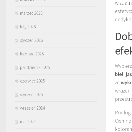
wizualn
estetyc
marzec 2026
dedykow
luty 2026
Dob
styczeń 2026
efe
listopad 2025
Wybier
październik 2025
biel
,
ja
czerwiec 2025
że
wyko
wrażeni
styczeń 2025
przestr
wrzesień 2024
Podłoga
Ciemne 
maj 2024
koloram