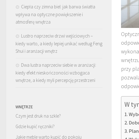
Ciepła czy zimna biel: jak barwa światła
wpływa na optyczne powiększenie i
atmosferę wnętrza
Optyczn
Lustro naprzeciw drzwi wejściowych –
odpowie
kiedy warto, a kiedy lepiej unikać według Feng
wykonan
Shui i aranżacji wnętrz
wnętrzu
Dwa lustra naprzeciw siebie w aranżacji:
przy pl
kiedy efekt nieskończoności wzbogaca
pozwala
wnętrze, a kiedy myli percepcję przestrzeni
odpowie
W ty
WNĘTRZE
Wybó
Czym jest druk na szkle?
Dobó
Gdzie kupić ręczniki?
Plan
Jakie meble warto kupić do pokoju