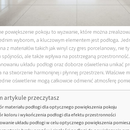
e powiększenie pokoju to wyzwanie, które można zrealizowa
dnim wyborom, a kluczowym elementem jest podłoga. Jedn
a z materiałów takich jak winyl czy gres porcelanowy, nie t
 spójności, ale także wpływa na postrzeganą przestronność.
anowaniu układu podłogi oraz doborze oświetlenia unikać pr
 na stworzenie harmonijnej i płynnej przestrzeni. Właściwe ma
dnie oświetlenie mogą całkowicie odmienić atmosferę pomie
m artykule przeczytasz
r materiału podłogi dla optycznego powiększenia pokoju
r koloru i wykończenia podłogi dla efektu przestronności
owanie układu podłogi w celu optycznego powiększenia pomies