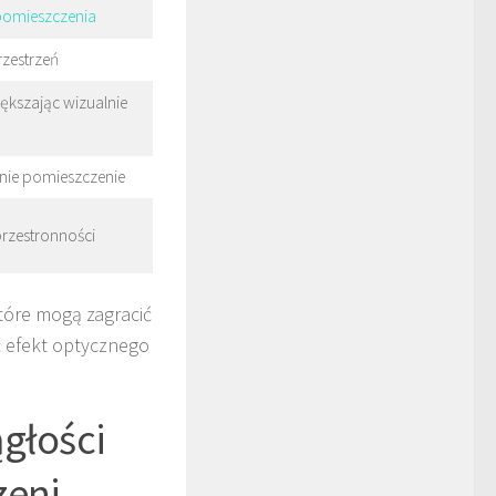
pomieszczenia
rzestrzeń
ększając wizualnie
lnie pomieszczenie
przestronności
óre mogą zagracić
ć efekt optycznego
ągłości
zeni