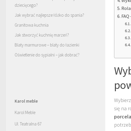
Wyko
dziecięcego?
Rola
Jak wybrać najlepsze łóżko do spania?
FAQ 
Granitowa kuchnia
Jak stworzyć kuchnię marzeń?
Blaty marmurowe – blaty do łazienki
Oświetlenie do sypialni – jak dobrać?
Wyb
pow
Wybier
Karol meble
się na 
Karol Meble
porcel
Ul. Teatralna 67
potrzeb