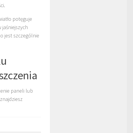
ci.
iatło potęguje
 jaśniejszych
o jest szczególnie
lu
szczenia
enie paneli lub
 znajdziesz