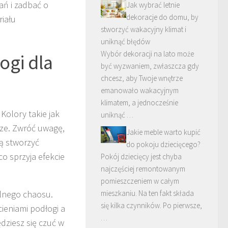
ań i zadbać o
Jak wybrać letnie
dekoracje do domu, by
riału
stworzyć wakacyjny klimat i
uniknąć błędów
Wybór dekoracji na lato może
ogi dla
być wyzwaniem, zwłaszcza gdy
chcesz, aby Twoje wnętrze
emanowało wakacyjnym
klimatem, a jednocześnie
Kolory takie jak
uniknąć …
trze. Zwróć uwagę,
Jakie meble warto kupić
ą stworzyć
do pokoju dziecięcego?
 co sprzyja efekcie
Pokój dziecięcy jest chyba
najczęściej remontowanym
pomieszczeniem w całym
lnego chaosu.
mieszkaniu. Na ten fakt składa
się kilka czynników. Po pierwsze,
ieniami podłogi a
…
dziesz się czuć w