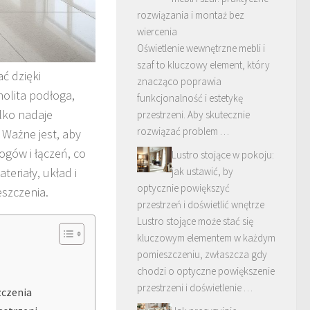
rozwiązania i montaż bez
wiercenia
Oświetlenie wewnętrzne mebli i
szaf to kluczowy element, który
ć dzięki
znacząco poprawia
olita podłoga,
funkcjonalność i estetykę
ylko nadaje
przestrzeni. Aby skutecznie
rozwiązać problem …
 Ważne jest, aby
ogów i łączeń, co
Lustro stojące w pokoju:
teriały, układ i
jak ustawić, by
optycznie powiększyć
szczenia.
przestrzeń i doświetlić wnętrze
Lustro stojące może stać się
kluczowym elementem w każdym
pomieszczeniu, zwłaszcza gdy
chodzi o optyczne powiększenie
przestrzeni i doświetlenie …
zczenia