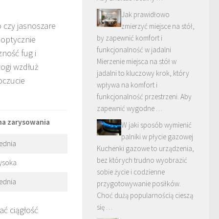
Jak prawidłowo
o czy jasnoszare
zmierzyć miejsce na stół,
by zapewnić komfort i
 optycznie
funkcjonalność w jadalni
ność fug i
Mierzenie miejsca na stół w
łogi wzdłuż
jadalni to kluczowy krok, który
oczucie
wpływa na komfort i
funkcjonalność przestrzeni. Aby
zapewnić wygodne …
na zarysowania
W jaki sposób wymienić
palniki w płycie gazowej
ednia
Kuchenki gazowe to urządzenia,
bez których trudno wyobrazić
ysoka
sobie życie i codzienne
ednia
przygotowywanie posiłków.
Choć dużą popularnością cieszą
się …
ać ciągłość