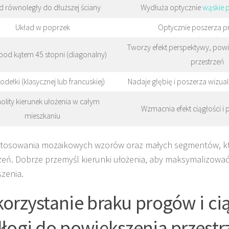
d równoległy do dłuższej ściany
Wydłuża optycznie
wąskie 
Układ w poprzek
Optycznie poszerza p
Tworzy efekt perspektywy, powi
pod kątem 45 stopni (diagonalny)
przestrzeń
odełki (klasycznej lub francuskiej)
Nadaje głębię i poszerza wizua
olity kierunek ułożenia w całym
Wzmacnia efekt ciągłości i 
mieszkaniu
stosowania mozaikowych wzorów oraz małych segmentów, kt
zeń. Dobrze przemyśl kierunki ułożenia, aby maksymalizowa
zenia.
orzystanie braku progów i ci
łogi do powiększenia przestr