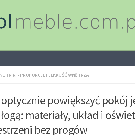
E TRIKI - PROPORCJE I LEKKOŚĆ WNĘTRZA
 optycznie powiększyć pokój j
łogą: materiały, układ i oświet
estrzeni bez progów