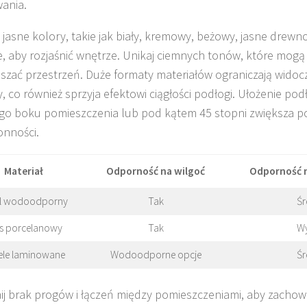
ania.
 jasne kolory, takie jak biały, kremowy, beżowy, jasne drewn
e, aby rozjaśnić wnętrze. Unikaj ciemnych tonów, które mogą
szać przestrzeń. Duże formaty materiałów ograniczają widocz
y, co również sprzyja efektowi ciągłości podłogi. Ułożenie pod
go boku pomieszczenia lub pod kątem 45 stopni zwiększa p
onności.
Materiał
Odporność na wilgoć
Odporność 
l wodoodporny
Tak
Śr
s porcelanowy
Tak
W
ele laminowane
Wodoodporne opcje
Śr
j brak progów i łączeń między pomieszczeniami, aby zachow