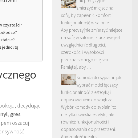
estrzeni
Jak precyzyjnie
zmierzyć miejsce na
sofę, by zapewnić komfort i
funkcjonalność w salonie
 w czystości?
Aby precyzyjnie zmierzyć miejsce
 podłodze?
na sofę w salonie, kluczowe jest
ztałcie?
uwzględnienie długości,
 jednolitą
szerokości i wysokości
przeznaczonego miejsca.
Pamiętaj, aby …
tycznego
Komoda do sypialni: jak
wybrać model łączący
funkcjonalność z estetyką i
dopasowaniem do wnętrza
pokoju, decydując
Wybór komody do sypialni to
inyl
,
gres
nie tylko kwestia estetyki, ale
również funkcjonalności i
upem oszacuj
dopasowania do przestrzeni.
ntensywność
Aby znaleźć idealny …