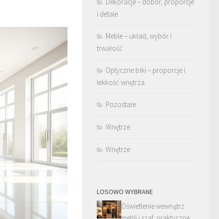
Dekoracje – dobór, proporcje
i detale
Meble – układ, wybór i
trwałość
Optyczne triki – proporcje i
lekkość wnętrza
Pozostałe
Wnętrze
Wnętrze
LOSOWO WYBRANE
Oświetlenie wewnątrz
mebli i szaf: praktyczne