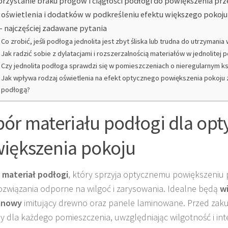
rzystanie braku progów i ciągłości podłogi do powiększenia prz
 oświetlenia i dodatków w podkreśleniu efektu większego pokoju
– najczęściej zadawane pytania
Co zrobić, jeśli podłoga jednolita jest zbyt śliska lub trudna do utrzymania
Jak radzić sobie z dylatacjami i rozszerzalnością materiałów w jednolitej
Czy jednolita podłoga sprawdzi się w pomieszczeniach o nieregularnym ks
Jak wpływa rodzaj oświetlenia na efekt optycznego powiększenia pokoju z
podłogą?
ór materiału podłogi dla op
iększenia pokoju
z
materiał podłogi
, który sprzyja optycznemu powiększeniu 
rozwiązania odporne na wilgoć i zarysowania. Idealne będą
w
anowy
imitujący drewno oraz panele laminowane. Przed zak
y dla każdego pomieszczenia, uwzględniając wilgotność i i