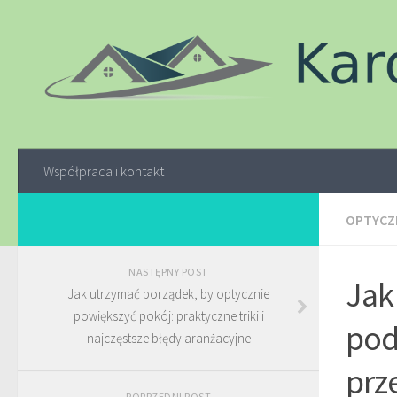
Współpraca i kontakt
OPTYCZN
NASTĘPNY POST
Jak
Jak utrzymać porządek, by optycznie
powiększyć pokój: praktyczne triki i
pod
najczęstsze błędy aranżacyjne
prz
POPRZEDNI POST