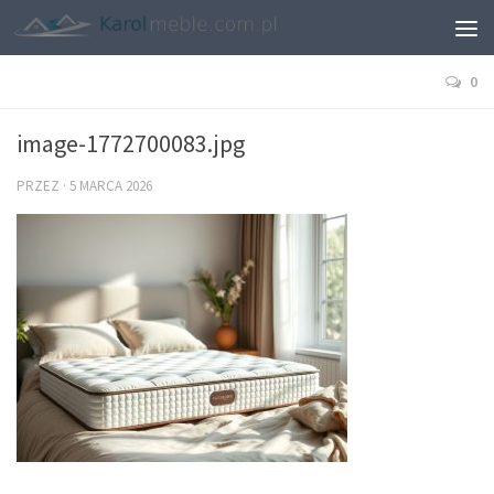
0
image-1772700083.jpg
PRZEZ
·
5 MARCA 2026