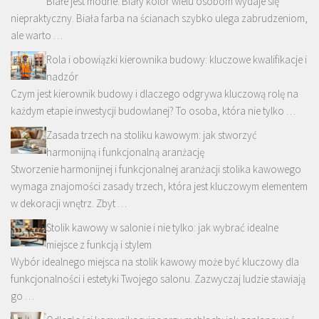
Białe jest modne. Biały kolor wielu osobom wydaje się
niepraktyczny. Biała farba na ścianach szybko ulega zabrudzeniom,
ale warto …
Rola i obowiązki kierownika budowy: kluczowe kwalifikacje i
nadzór
Czym jest kierownik budowy i dlaczego odgrywa kluczową rolę na
każdym etapie inwestycji budowlanej? To osoba, która nie tylko …
Zasada trzech na stoliku kawowym: jak stworzyć
harmonijną i funkcjonalną aranżację
Stworzenie harmonijnej i funkcjonalnej aranżacji stolika kawowego
wymaga znajomości zasady trzech, która jest kluczowym elementem
w dekoracji wnętrz. Zbyt …
Stolik kawowy w salonie i nie tylko: jak wybrać idealne
miejsce z funkcją i stylem
Wybór idealnego miejsca na stolik kawowy może być kluczowy dla
funkcjonalności i estetyki Twojego salonu. Zazwyczaj ludzie stawiają
go …