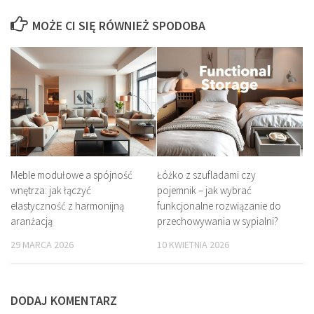
MOŻE CI SIĘ RÓWNIEŻ SPODOBA
Meble modułowe a spójność
Łóżko z szufladami czy
wnętrza: jak łączyć
pojemnik – jak wybrać
elastyczność z harmonijną
funkcjonalne rozwiązanie do
aranżacją
przechowywania w sypialni?
29 MARCA 2026
10 KWIETNIA 2026
DODAJ KOMENTARZ