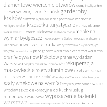
diamentowe wiercenie otworów
domy inteligentne
garderoby
drzwi wewnętrzne Gdańsk
kraków
hurtownia ręczników
kabina prysznicowa bez brodzika
krzesełka turystyczne
markizy okienne
Konfigurator okien
meble na
materace lateksowe
Warszawa
meble do pokoju
wymiar bydgoszcz
meble z drewna śląskie
nowoczesne akcesoria
nowoczesne biurka
łazienkowe
osoby z Wrocławia wykańczające
piece gazowe warszawa
piece termet Warszawa
wnętrza
panele do kuchni
pranie dywanów Mokotów
pranie wykładzin
rekuperacja
Warszawa
projekty mieszkań i domów Łódź
mazowieckie
rolety aluminiowe
rolety warszawa
serwis pralek kraków
bielany
serwis pralek Wrocław
stoły konferencyjne
szafy wnękowe na wymiar
szklarz
szafy wnękowe poznań
szkło dekoracyjne do kuchni
usługi
Wrocław
wyposażenie łazienki
remontowe warszawa
warszawa
łóżka na wymiar tanio
Łazienkowa instalacja sanitarna