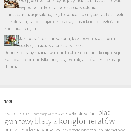
Odległości komunikacyjne przy meblach: jak zaplanować
wygodne i funkcjonalne przejścia w salonie
Planując aranżację salonu, często koncentrujemy się na stylu mebli i
ich kolorach, zapominając o kluczowym aspekcie – odległościach
komunikacyjnych. …
Jak dobrać rozmiar wazonu, by zapewnić stabilność i
estetykę bukietu w aranżacji wnętrza
Dobrze dobrany rozmiar wazonu to klucz do udanej kompozycji
kwiatowej, która nie tylko przyciąga wzrok, ale również pozostaje
stabilna. …
TAGI
blat
białe łóżko drewniane
akcesoria kuchenne
aranżacja wnętrz
blaty z konglomeratów
granitowy
bramy ogrodzenia warszawa
dekoracje wnętrz sklep internetowy