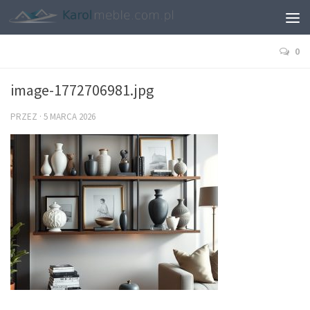
0
image-1772706981.jpg
PRZEZ
·
5 MARCA 2026