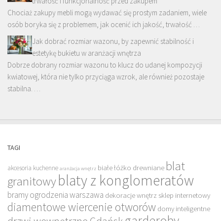
trwałość i funkcjonalność przed zakupem
Chociaż zakupy mebli mogą wydawać się prostym zadaniem, wiele
osób boryka się z problemem, jak ocenić ich jakość, trwałość …
Jak dobrać rozmiar wazonu, by zapewnić stabilność i
estetykę bukietu w aranżacji wnętrza
Dobrze dobrany rozmiar wazonu to klucz do udanej kompozycji
kwiatowej, która nie tylko przyciąga wzrok, ale również pozostaje
stabilna. …
TAGI
blat
białe łóżko drewniane
akcesoria kuchenne
aranżacja wnętrz
blaty z konglomeratów
granitowy
bramy ogrodzenia warszawa
dekoracje wnętrz sklep internetowy
diamentowe wiercenie otworów
domy inteligentne
garderoby