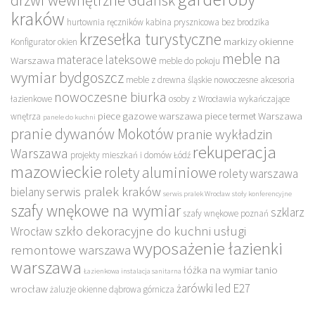
drzwi wewnętrzne Gdańsk
kraków
hurtownia ręczników
kabina prysznicowa bez brodzika
krzesełka turystyczne
markizy okienne
Konfigurator okien
meble na
materace lateksowe
Warszawa
meble do pokoju
wymiar bydgoszcz
meble z drewna śląskie
nowoczesne akcesoria
nowoczesne biurka
łazienkowe
osoby z Wrocławia wykańczające
piece gazowe warszawa
piece termet Warszawa
wnętrza
panele do kuchni
pranie dywanów Mokotów
pranie wykładzin
rekuperacja
Warszawa
projekty mieszkań i domów Łódź
mazowieckie
rolety aluminiowe
rolety warszawa
serwis pralek kraków
bielany
serwis pralek Wrocław
stoły konferencyjne
szafy wnękowe na wymiar
szklarz
szafy wnękowe poznań
szkło dekoracyjne do kuchni
usługi
Wrocław
wyposażenie łazienki
remontowe warszawa
warszawa
łóżka na wymiar tanio
Łazienkowa instalacja sanitarna
żarówki led E27
wrocław
żaluzje okienne dąbrowa górnicza