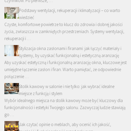
czynników. Po pierwsze, …
Podstawy wentylacji, rekuperacji i klimatyzacji – co warto
wiedzieć
Czyste, komfortowe powietrze to klucz do zdrowia i dobrej jakości
życia, zwłaszcza w zamkniętych przestrzeniach. Systemy wentylacji,
rekuperacji i …
Stylizacja okna zasłonami i firanami: jak łączyć materiały i
systemy, by uzyskać funkcjonalną i estetyczną aranżację
Aby uzyskać estetyczną i funkcjonalną aranżację okna, kluczowe jest
umiejętne łączenie zasłon i firan. Warto pamiętać, że odpowiednie
połączenie …
Stolik kawowy w salonie i nie tylko: jak wybrać idealne
miejsce z funkcją i stylem
Wybór idealnego miejsca na stolik kawowy może być kluczowy dla
funkcjonalności i estetyki Twojego salonu. Zazwyczaj ludzie stawiają
go …
Jak czytać opinie o meblach, aby ocenić ich jakość,