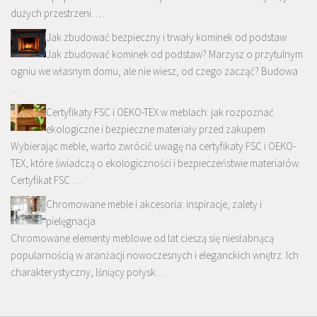
dużych przestrzeni. …
Jak zbudować bezpieczny i trwały kominek od podstaw
Jak zbudować kominek od podstaw? Marzysz o przytulnym
ogniu we własnym domu, ale nie wiesz, od czego zacząć? Budowa
…
Certyfikaty FSC i OEKO-TEX w meblach: jak rozpoznać
ekologiczne i bezpieczne materiały przed zakupem
Wybierając meble, warto zwrócić uwagę na certyfikaty FSC i OEKO-
TEX, które świadczą o ekologiczności i bezpieczeństwie materiałów.
Certyfikat FSC …
Chromowane meble i akcesoria: inspiracje, zalety i
pielęgnacja
Chromowane elementy meblowe od lat cieszą się niesłabnącą
popularnością w aranżacji nowoczesnych i eleganckich wnętrz. Ich
charakterystyczny, lśniący połysk …