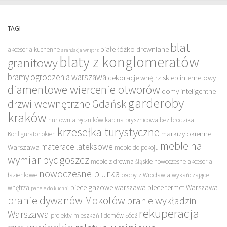
TAGI
blat
białe łóżko drewniane
akcesoria kuchenne
aranżacja wnętrz
blaty z konglomeratów
granitowy
bramy ogrodzenia warszawa
dekoracje wnętrz sklep internetowy
diamentowe wiercenie otworów
domy inteligentne
garderoby
drzwi wewnętrzne Gdańsk
kraków
hurtownia ręczników
kabina prysznicowa bez brodzika
krzesełka turystyczne
markizy okienne
Konfigurator okien
meble na
materace lateksowe
Warszawa
meble do pokoju
wymiar bydgoszcz
meble z drewna śląskie
nowoczesne akcesoria
nowoczesne biurka
łazienkowe
osoby z Wrocławia wykańczające
piece gazowe warszawa
piece termet Warszawa
wnętrza
panele do kuchni
pranie dywanów Mokotów
pranie wykładzin
rekuperacja
Warszawa
projekty mieszkań i domów Łódź