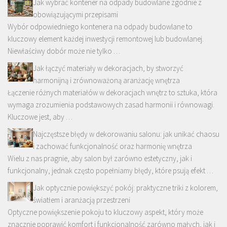
Jak wybrać kontener na odpady budowlane zgodnie z
obowiązującymi przepisami
Wybór odpowiedniego kontenera na odpady budowlane to
kluczowy element każdej inwestycji remontowej lub budowlanej.
Niewłaściwy dobór może nie tylko …
Jak łączyć materiały w dekoracjach, by stworzyć
harmonijną i zrównoważoną aranżację wnętrza
Łączenie różnych materiałów w dekoracjach wnętrz to sztuka, która
wymaga zrozumienia podstawowych zasad harmonii i równowagi.
Kluczowe jest, aby …
Najczęstsze błędy w dekorowaniu salonu: jak unikać chaosu
i zachować funkcjonalność oraz harmonię wnętrza
Wielu z nas pragnie, aby salon był zarówno estetyczny, jak i
funkcjonalny, jednak często popełniamy błędy, które psują efekt …
Jak optycznie powiększyć pokój: praktyczne triki z kolorem,
światłem i aranżacją przestrzeni
Optyczne powiększenie pokoju to kluczowy aspekt, który może
znacznie poprawić komfort i funkcjonalność zarówno małych, jak i