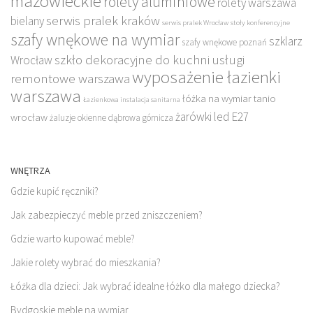
mazowieckie
rolety aluminiowe
rolety warszawa
serwis pralek kraków
bielany
serwis pralek Wrocław
stoły konferencyjne
szafy wnękowe na wymiar
szklarz
szafy wnękowe poznań
szkło dekoracyjne do kuchni
usługi
Wrocław
wyposażenie łazienki
remontowe warszawa
warszawa
łóżka na wymiar tanio
Łazienkowa instalacja sanitarna
żarówki led E27
wrocław
żaluzje okienne dąbrowa górnicza
WNĘTRZA
Gdzie kupić ręczniki?
Jak zabezpieczyć meble przed zniszczeniem?
Gdzie warto kupować meble?
Jakie rolety wybrać do mieszkania?
Łóżka dla dzieci: Jak wybrać idealne łóżko dla małego dziecka?
Bydgoskie meble na wymiar