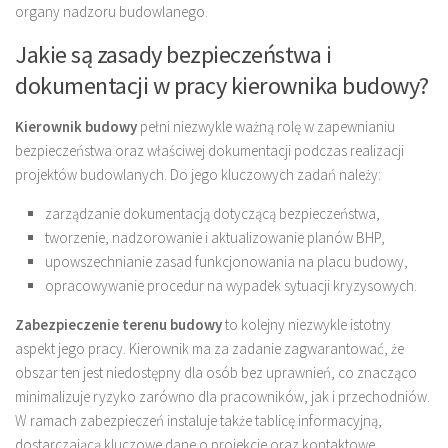
organy nadzoru budowlanego.
Jakie są zasady bezpieczeństwa i
dokumentacji w pracy kierownika budowy?
Kierownik budowy
pełni niezwykle ważną rolę w zapewnianiu
bezpieczeństwa oraz właściwej dokumentacji podczas realizacji
projektów budowlanych. Do jego kluczowych zadań należy:
zarządzanie dokumentacją dotyczącą bezpieczeństwa,
tworzenie, nadzorowanie i aktualizowanie planów BHP,
upowszechnianie zasad funkcjonowania na placu budowy,
opracowywanie procedur na wypadek sytuacji kryzysowych.
Zabezpieczenie terenu budowy
to kolejny niezwykle istotny
aspekt jego pracy. Kierownik ma za zadanie zagwarantować, że
obszar ten jest niedostępny dla osób bez uprawnień, co znacząco
minimalizuje ryzyko zarówno dla pracowników, jak i przechodniów.
W ramach zabezpieczeń instaluje także tablicę informacyjną,
dostarczającą kluczowe dane o projekcie oraz kontaktowe