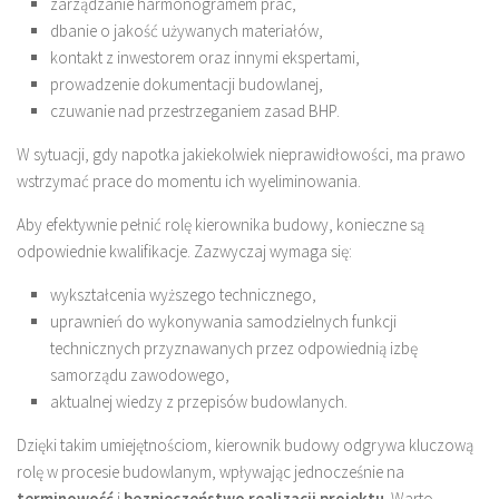
zarządzanie harmonogramem prac,
dbanie o jakość używanych materiałów,
kontakt z inwestorem oraz innymi ekspertami,
prowadzenie dokumentacji budowlanej,
czuwanie nad przestrzeganiem zasad BHP.
W sytuacji, gdy napotka jakiekolwiek nieprawidłowości, ma prawo
wstrzymać prace do momentu ich wyeliminowania.
Aby efektywnie pełnić rolę kierownika budowy, konieczne są
odpowiednie kwalifikacje. Zazwyczaj wymaga się:
wykształcenia wyższego technicznego,
uprawnień do wykonywania samodzielnych funkcji
technicznych przyznawanych przez odpowiednią izbę
samorządu zawodowego,
aktualnej wiedzy z przepisów budowlanych.
Dzięki takim umiejętnościom, kierownik budowy odgrywa kluczową
rolę w procesie budowlanym, wpływając jednocześnie na
terminowość
i
bezpieczeństwo realizacji projektu
. Warto