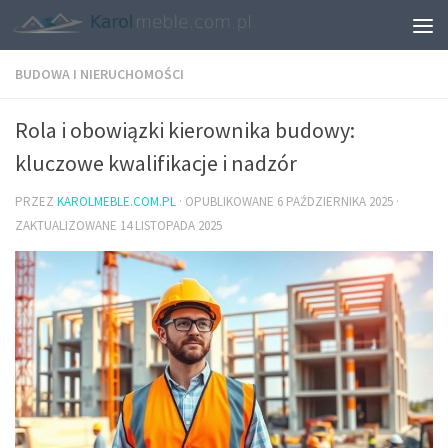
BUDOWA I NIERUCHOMOŚCI
Rola i obowiązki kierownika budowy:
kluczowe kwalifikacje i nadzór
PRZEZ
KAROLMEBLE.COM.PL
· OPUBLIKOWANE
6 PAŹDZIERNIKA 2025
·
ZAKTUALIZOWANE
14 LISTOPADA 2025