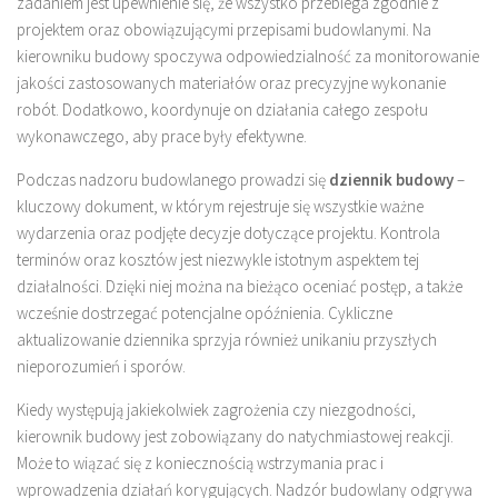
zadaniem jest upewnienie się, że wszystko przebiega zgodnie z
projektem oraz obowiązującymi przepisami budowlanymi. Na
kierowniku budowy spoczywa odpowiedzialność za monitorowanie
jakości zastosowanych materiałów oraz precyzyjne wykonanie
robót. Dodatkowo, koordynuje on działania całego zespołu
wykonawczego, aby prace były efektywne.
Podczas nadzoru budowlanego prowadzi się
dziennik budowy
–
kluczowy dokument, w którym rejestruje się wszystkie ważne
wydarzenia oraz podjęte decyzje dotyczące projektu. Kontrola
terminów oraz kosztów jest niezwykle istotnym aspektem tej
działalności. Dzięki niej można na bieżąco oceniać postęp, a także
wcześnie dostrzegać potencjalne opóźnienia. Cykliczne
aktualizowanie dziennika sprzyja również unikaniu przyszłych
nieporozumień i sporów.
Kiedy występują jakiekolwiek zagrożenia czy niezgodności,
kierownik budowy jest zobowiązany do natychmiastowej reakcji.
Może to wiązać się z koniecznością wstrzymania prac i
wprowadzenia działań korygujących. Nadzór budowlany odgrywa