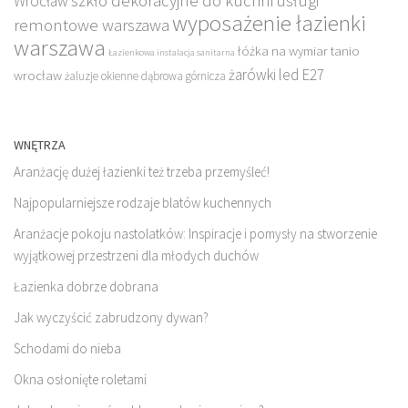
szkło dekoracyjne do kuchni
usługi
Wrocław
wyposażenie łazienki
remontowe warszawa
warszawa
łóżka na wymiar tanio
Łazienkowa instalacja sanitarna
żarówki led E27
wrocław
żaluzje okienne dąbrowa górnicza
WNĘTRZA
Aranżację dużej łazienki też trzeba przemyśleć!
Najpopularniejsze rodzaje blatów kuchennych
Aranżacje pokoju nastolatków: Inspiracje i pomysły na stworzenie
wyjątkowej przestrzeni dla młodych duchów
Łazienka dobrze dobrana
Jak wyczyścić zabrudzony dywan?
Schodami do nieba
Okna osłonięte roletami