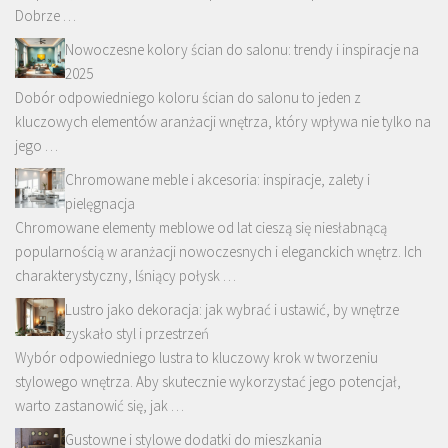
Dobrze …
Nowoczesne kolory ścian do salonu: trendy i inspiracje na
2025
Dobór odpowiedniego koloru ścian do salonu to jeden z
kluczowych elementów aranżacji wnętrza, który wpływa nie tylko na
jego …
Chromowane meble i akcesoria: inspiracje, zalety i
pielęgnacja
Chromowane elementy meblowe od lat cieszą się niesłabnącą
popularnością w aranżacji nowoczesnych i eleganckich wnętrz. Ich
charakterystyczny, lśniący połysk …
Lustro jako dekoracja: jak wybrać i ustawić, by wnętrze
zyskało styl i przestrzeń
Wybór odpowiedniego lustra to kluczowy krok w tworzeniu
stylowego wnętrza. Aby skutecznie wykorzystać jego potencjał,
warto zastanowić się, jak …
Gustowne i stylowe dodatki do mieszkania