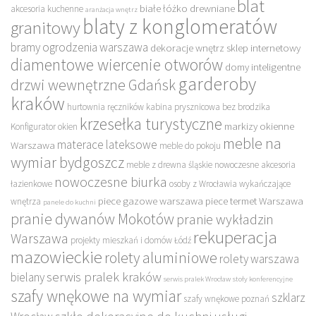
blat
białe łóżko drewniane
akcesoria kuchenne
aranżacja wnętrz
blaty z konglomeratów
granitowy
bramy ogrodzenia warszawa
dekoracje wnętrz sklep internetowy
diamentowe wiercenie otworów
domy inteligentne
garderoby
drzwi wewnętrzne Gdańsk
kraków
hurtownia ręczników
kabina prysznicowa bez brodzika
krzesełka turystyczne
markizy okienne
Konfigurator okien
meble na
materace lateksowe
Warszawa
meble do pokoju
wymiar bydgoszcz
meble z drewna śląskie
nowoczesne akcesoria
nowoczesne biurka
łazienkowe
osoby z Wrocławia wykańczające
piece gazowe warszawa
piece termet Warszawa
wnętrza
panele do kuchni
pranie dywanów Mokotów
pranie wykładzin
rekuperacja
Warszawa
projekty mieszkań i domów Łódź
mazowieckie
rolety aluminiowe
rolety warszawa
serwis pralek kraków
bielany
serwis pralek Wrocław
stoły konferencyjne
szafy wnękowe na wymiar
szklarz
szafy wnękowe poznań