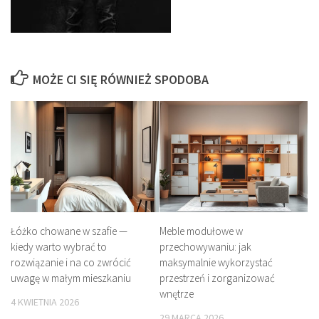
MOŻE CI SIĘ RÓWNIEŻ SPODOBA
Łóżko chowane w szafie —
Meble modułowe w
kiedy warto wybrać to
przechowywaniu: jak
rozwiązanie i na co zwrócić
maksymalnie wykorzystać
uwagę w małym mieszkaniu
przestrzeń i zorganizować
wnętrze
4 KWIETNIA 2026
29 MARCA 2026