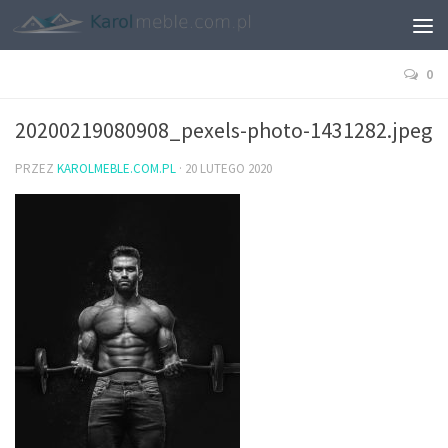
0
20200219080908_pexels-photo-1431282.jpeg
PRZEZ
KAROLMEBLE.COM.PL
·
20 LUTEGO 2020