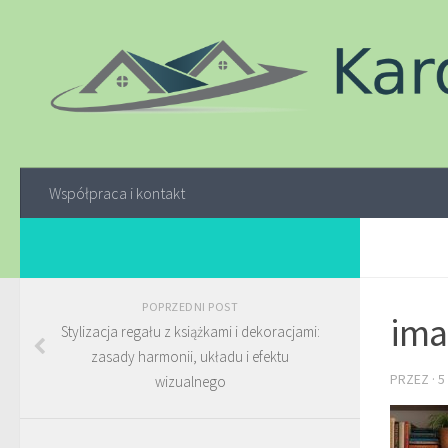
Współpraca i kontakt
POPRZEDNI POST
ima
Stylizacja regału z książkami i dekoracjami:
zasady harmonii, układu i efektu
PRZEZ
·
5
wizualnego