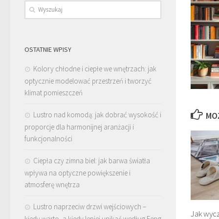
OSTATNIE WPISY
Kolory chłodne i ciepłe we wnętrzach: jak
optycznie modelować przestrzeń i tworzyć
klimat pomieszczeń
Lustro nad komodą: jak dobrać wysokość i
MO
proporcje dla harmonijnej aranżacji i
funkcjonalności
Ciepła czy zimna biel: jak barwa światła
wpływa na optyczne powiększenie i
atmosferę wnętrza
Lustro naprzeciw drzwi wejściowych –
Jak wyc
kiedy warto, a kiedy lepiej unikać według Feng