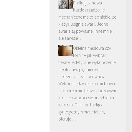
Pralka jak nowa
Każde urządzenie
mechaniczne ma to do siebie, że
kiedyś ulegnie awarii. Jedne
awarie są poważne, inne mniej,
ale zawsze …
Okleina meblowa czy
fornir – jak wybrać
trwałe i estetyczne wykończenie
mebli z uwzględnieniem
pielęgnacji i zastosowania
Wybór między okleiną meblową
a fornirem może być kluczowym
krokiem w procesie urządzania
wnętrza. Okleina, będąca
syntetycznym materiałem,
oferuje …