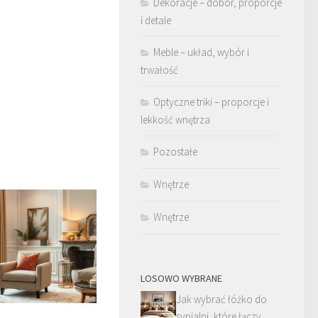
Dekoracje – dobór, proporcje
i detale
Meble – układ, wybór i
trwałość
Optyczne triki – proporcje i
lekkość wnętrza
Pozostałe
Wnętrze
Wnętrze
LOSOWO WYBRANE
Jak wybrać łóżko do
sypialni, które łączy