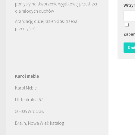
pomysły na stworzenie wyjątkowej przestrzeni
Witry
dla młodych duchów
Aranżację dużej łazienki też trzeba
przemyśleć!
Zapam
Karol meble
Karol Meble
Ul. Teatralna 67
50-005 Wrocław
Bralin, Nowa Wieś: katalog