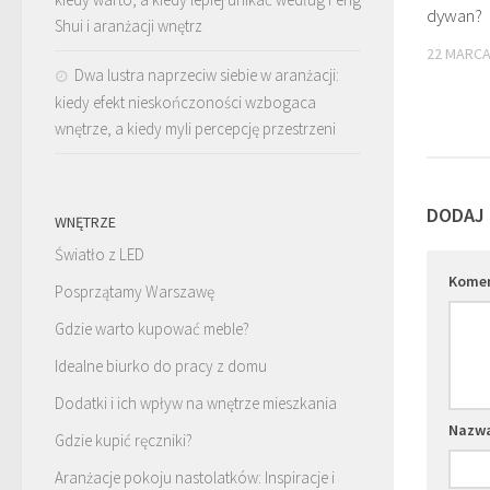
dywan?
Shui i aranżacji wnętrz
22 MARCA
Dwa lustra naprzeciw siebie w aranżacji:
kiedy efekt nieskończoności wzbogaca
wnętrze, a kiedy myli percepcję przestrzeni
DODAJ
WNĘTRZE
Światło z LED
Kome
Posprzątamy Warszawę
Gdzie warto kupować meble?
Idealne biurko do pracy z domu
Dodatki i ich wpływ na wnętrze mieszkania
Nazw
Gdzie kupić ręczniki?
Aranżacje pokoju nastolatków: Inspiracje i