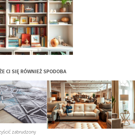
ŻE CI SIĘ RÓWNIEŻ SPODOBA
zyścić zabrudzony