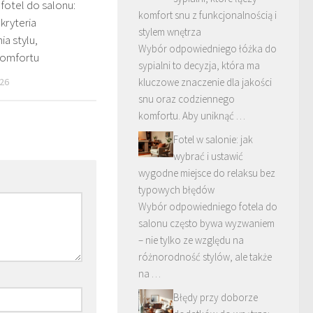
fotel do salonu:
komfort snu z funkcjonalnością i
kryteria
stylem wnętrza
a stylu,
Wybór odpowiedniego łóżka do
komfortu
sypialni to decyzja, która ma
kluczowe znaczenie dla jakości
26
snu oraz codziennego
komfortu. Aby uniknąć …
Fotel w salonie: jak
wybrać i ustawić
wygodne miejsce do relaksu bez
typowych błędów
Wybór odpowiedniego fotela do
salonu często bywa wyzwaniem
– nie tylko ze względu na
różnorodność stylów, ale także
na …
Błędy przy doborze