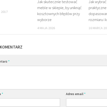
Jak skutecznie testować
Jak wybrać 
meble w sklepie, by uniknąć
praktyczne 
 2017
kosztownych błędów przy
dopasowani
wyborze
rozmiaru i 
4 MAJA 2026
16 MARCA 20
 KOMENTARZ
ntarz
*
a
*
Adres email
*