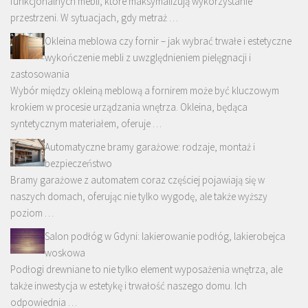
funkcjonalnych mebli, które maksymalizują wykorzystanie
przestrzeni. W sytuacjach, gdy metraż …
Okleina meblowa czy fornir – jak wybrać trwałe i estetyczne
wykończenie mebli z uwzględnieniem pielęgnacji i
zastosowania
Wybór między okleiną meblową a fornirem może być kluczowym
krokiem w procesie urządzania wnętrza. Okleina, będąca
syntetycznym materiałem, oferuje …
Automatyczne bramy garażowe: rodzaje, montaż i
bezpieczeństwo
Bramy garażowe z automatem coraz częściej pojawiają się w
naszych domach, oferując nie tylko wygodę, ale także wyższy
poziom …
Salon podłóg w Gdyni: lakierowanie podłóg, lakierobejca
woskowa
Podłogi drewniane to nie tylko element wyposażenia wnętrza, ale
także inwestycja w estetykę i trwałość naszego domu. Ich
odpowiednia …