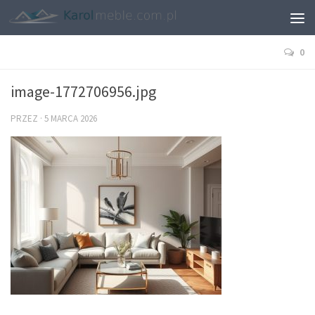
0
image-1772706956.jpg
PRZEZ
·
5 MARCA 2026