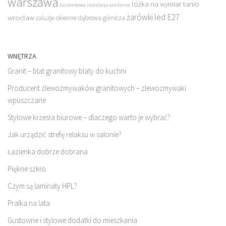
warszawa
łóżka na wymiar tanio
Łazienkowa instalacja sanitarna
żarówki led E27
wrocław
żaluzje okienne dąbrowa górnicza
WNĘTRZA
Granit – blat granitowy:blaty do kuchni
Producent zlewozmywaków granitowych – zlewozmywaki
wpuszczane
Stylowe krzesła biurowe – dlaczego warto je wybrać?
Jak urządzić strefę relaksu w salonie?
Łazienka dobrze dobrana
Piękne szkło
Czym są laminaty HPL?
Pralka na lata
Gustowne i stylowe dodatki do mieszkania