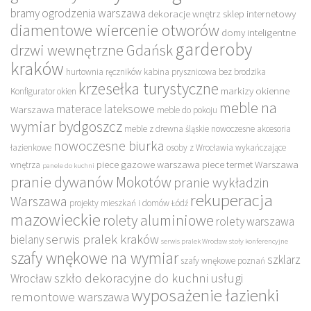
bramy ogrodzenia warszawa
dekoracje wnętrz sklep internetowy
diamentowe wiercenie otworów
domy inteligentne
garderoby
drzwi wewnętrzne Gdańsk
kraków
hurtownia ręczników
kabina prysznicowa bez brodzika
krzesełka turystyczne
markizy okienne
Konfigurator okien
meble na
materace lateksowe
Warszawa
meble do pokoju
wymiar bydgoszcz
meble z drewna śląskie
nowoczesne akcesoria
nowoczesne biurka
łazienkowe
osoby z Wrocławia wykańczające
piece gazowe warszawa
piece termet Warszawa
wnętrza
panele do kuchni
pranie dywanów Mokotów
pranie wykładzin
rekuperacja
Warszawa
projekty mieszkań i domów Łódź
mazowieckie
rolety aluminiowe
rolety warszawa
serwis pralek kraków
bielany
serwis pralek Wrocław
stoły konferencyjne
szafy wnękowe na wymiar
szklarz
szafy wnękowe poznań
szkło dekoracyjne do kuchni
usługi
Wrocław
wyposażenie łazienki
remontowe warszawa