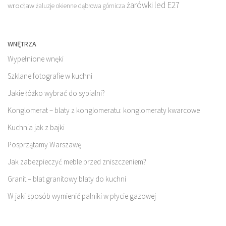
żarówki led E27
wrocław
żaluzje okienne dąbrowa górnicza
WNĘTRZA
Wypełnione wnęki
Szklane fotografie w kuchni
Jakie łóżko wybrać do sypialni?
Konglomerat – blaty z konglomeratu: konglomeraty kwarcowe
Kuchnia jak z bajki
Posprzątamy Warszawę
Jak zabezpieczyć meble przed zniszczeniem?
Granit – blat granitowy:blaty do kuchni
W jaki sposób wymienić palniki w płycie gazowej