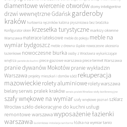
diamentowe wiercenie otworów
domy inteligentne
garderoby
drzwi wewnętrzne Gdańsk
kraków
hurtownia ręczników
kabina prysznicowa bez brodzika
krzesełka turystyczne
markizy okienne
Konfigurator okien
meble na
materace lateksowe
Warszawa
meble do pokoju
wymiar bydgoszcz
meble z drewna śląskie
nowoczesne akcesoria
nowoczesne biurka
łazienkowe
osoby z Wrocławia wykańczające
piece gazowe warszawa
piece termet Warszawa
wnętrza
panele do kuchni
pranie dywanów Mokotów
pranie wykładzin
rekuperacja
Warszawa
projekty mieszkań i domów Łódź
mazowieckie
rolety aluminiowe
rolety warszawa
serwis pralek kraków
bielany
serwis pralek Wrocław
stoły konferencyjne
szafy wnękowe na wymiar
szklarz
szafy wnękowe poznań
szkło dekoracyjne do kuchni
usługi
Wrocław
wyposażenie łazienki
remontowe warszawa
warszawa
łóżka na wymiar tanio
Łazienkowa instalacja sanitarna