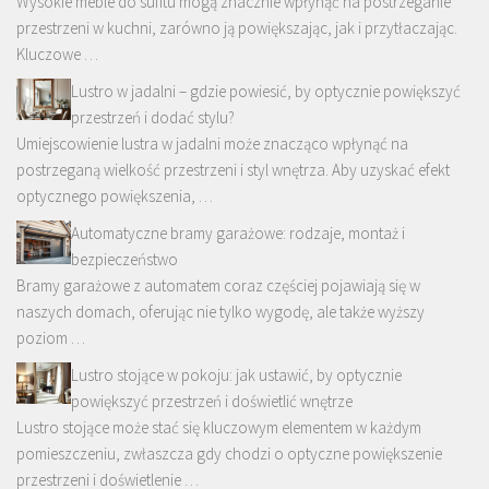
Wysokie meble do sufitu mogą znacznie wpłynąć na postrzeganie
przestrzeni w kuchni, zarówno ją powiększając, jak i przytłaczając.
Kluczowe …
Lustro w jadalni – gdzie powiesić, by optycznie powiększyć
przestrzeń i dodać stylu?
Umiejscowienie lustra w jadalni może znacząco wpłynąć na
postrzeganą wielkość przestrzeni i styl wnętrza. Aby uzyskać efekt
optycznego powiększenia, …
Automatyczne bramy garażowe: rodzaje, montaż i
bezpieczeństwo
Bramy garażowe z automatem coraz częściej pojawiają się w
naszych domach, oferując nie tylko wygodę, ale także wyższy
poziom …
Lustro stojące w pokoju: jak ustawić, by optycznie
powiększyć przestrzeń i doświetlić wnętrze
Lustro stojące może stać się kluczowym elementem w każdym
pomieszczeniu, zwłaszcza gdy chodzi o optyczne powiększenie
przestrzeni i doświetlenie …