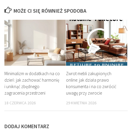
MOŻE CI SIĘ RÓWNIEŻ SPODOBA
Minimalizm w dodatkach na co
Zwrot mebli zakupionych
dzień: jak zachować harmonię
online: jak działa prawo
i uniknąć zbędnego
konsumenta i na co zwrócić
zagracenia przestrzeni
uwagę przy zwrocie
18 CZERWCA 2026
29 KWIETNIA 2026
DODAJ KOMENTARZ