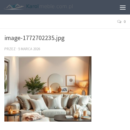
0
image-1772702235.jpg
PRZEZ
·
5 MARCA 2026