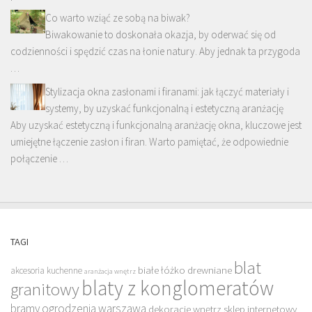
Co warto wziąć ze sobą na biwak?
Biwakowanie to doskonała okazja, by oderwać się od
codzienności i spędzić czas na łonie natury. Aby jednak ta przygoda
…
Stylizacja okna zasłonami i firanami: jak łączyć materiały i
systemy, by uzyskać funkcjonalną i estetyczną aranżację
Aby uzyskać estetyczną i funkcjonalną aranżację okna, kluczowe jest
umiejętne łączenie zasłon i firan. Warto pamiętać, że odpowiednie
połączenie …
TAGI
blat
białe łóżko drewniane
akcesoria kuchenne
aranżacja wnętrz
blaty z konglomeratów
granitowy
bramy ogrodzenia warszawa
dekoracje wnętrz sklep internetowy