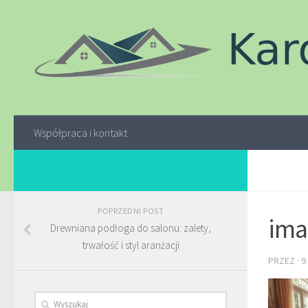
Współpraca i kontakt
POPRZEDNI POST
ima
Drewniana podłoga do salonu: zalety,
trwałość i styl aranżacji
PRZEZ
·
9