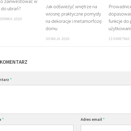
to zainwestować w
Jak odświeżyć wnętrze na
Prowadnice 
 do ubrań?
wiosnę: praktyczne pomysły
dopasować 
IERNIKA 2020
na dekoracje i metamorfozę
funkcje do 
domu
użytkowani
30 MAJA 2026
15 KWIETNIA
 KOMENTARZ
ntarz
*
a
*
Adres email
*