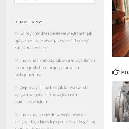
OSTATNIE WPISY
Kolory chłodne i ciepłe we wnętrzach: jak
optycznie modelować przestrzeń i tworzyć
klimat pomieszczeń
Lustro nad komodą: jak dobrać wysokość i
proporcje dla harmonijnej aranżacji i
MO
funkcjonalności
Ciepła czy zimna biel: jak barwa światła
wpływa na optyczne powiększenie i
atmosferę wnętrza
Lustro naprzeciw drzwi wejściowych –
kiedy warto, a kiedy lepiej unikać według Feng
Shui i aranżacji wnętrz