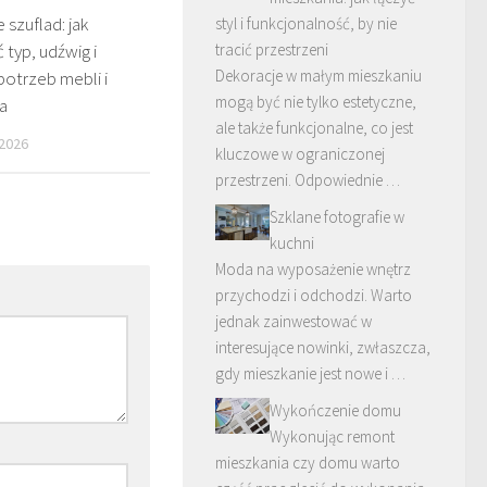
szuflad: jak
styl i funkcjonalność, by nie
tracić przestrzeni
typ, udźwig i
Dekoracje w małym mieszkaniu
potrzeb mebli i
mogą być nie tylko estetyczne,
a
ale także funkcjonalne, co jest
 2026
kluczowe w ograniczonej
przestrzeni. Odpowiednie …
Szklane fotografie w
kuchni
Moda na wyposażenie wnętrz
przychodzi i odchodzi. Warto
jednak zainwestować w
interesujące nowinki, zwłaszcza,
gdy mieszkanie jest nowe i …
Wykończenie domu
Wykonując remont
mieszkania czy domu warto