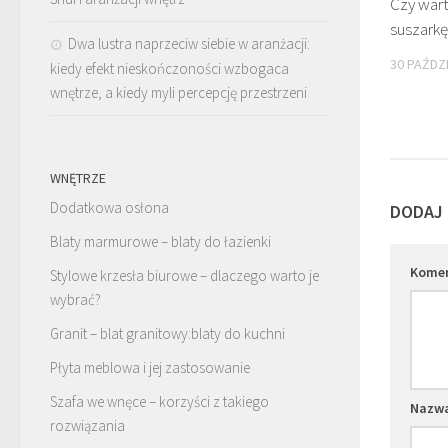
Czy war
suszarkę
Dwa lustra naprzeciw siebie w aranżacji:
30 PAŹDZ
kiedy efekt nieskończoności wzbogaca
wnętrze, a kiedy myli percepcję przestrzeni
WNĘTRZE
Dodatkowa osłona
DODAJ
Blaty marmurowe – blaty do łazienki
Kome
Stylowe krzesła biurowe – dlaczego warto je
wybrać?
Granit – blat granitowy:blaty do kuchni
Płyta meblowa i jej zastosowanie
Szafa we wnęce – korzyści z takiego
Nazw
rozwiązania