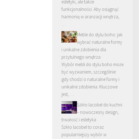
estetyki, ale także
funkcjonalności. Aby osiągnąć
harmonię w aranżacji wnętrza,
…
Meble do stylu boho: jak
wybrać naturalne formy
i unikalne zdobienia dla
przytulnego wnętrza
Wybór mebli do stylu boho może
być wyzwaniem, szczególnie
gdy chodzi o naturalne formy i
unikalne zdobienia. Kluczowe
jest, …
Szkło lacobel do kuchni
– nowoczesny design,
trwałość i estetyka
Szkło lacobel to coraz
popularniejszy wybór w