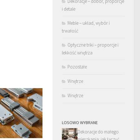
Dekoracje – dobór, proporcje
i detale
Meble – układ, wybór i
trwałość
Optyczne triki – proporcje i
lekkość wnętrza
Pozostałe
Wnętrze
Wnętrze
LOSOWO WYBRANE
Dekoracje do małego
mieszkania: jak łączyć