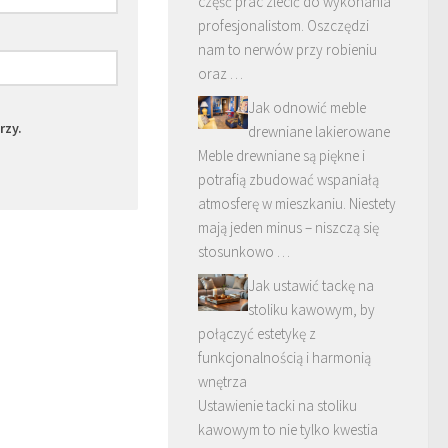
część prac zlecić do wykonania
profesjonalistom. Oszczędzi
nam to nerwów przy robieniu
oraz …
Jak odnowić meble
rzy.
drewniane lakierowane
Meble drewniane są piękne i
potrafią zbudować wspaniałą
atmosferę w mieszkaniu. Niestety
mają jeden minus – niszczą się
stosunkowo …
Jak ustawić tackę na
stoliku kawowym, by
połączyć estetykę z
funkcjonalnością i harmonią
wnętrza
Ustawienie tacki na stoliku
kawowym to nie tylko kwestia