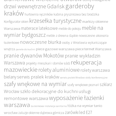
garderoby
drzwi wewnętrzne Gdańsk
kraków
hurtownia ręczników
kabina prysznicowa bez brodzika
krzesełka turystyczne
markizy okienne
Konfigurator okien
meble na
materace lateksowe
Warszawa
meble do pokoju
wymiar bydgoszcz
meble z drewna śląskie
nowoczesne akcesoria
nowoczesne biurka
łazienkowe
osoby z Wrocławia wykańczające
piece gazowe warszawa
piece termet Warszawa
wnętrza
panele do kuchni
pranie dywanów Mokotów
pranie wykładzin
rekuperacja
Warszawa
projekty mieszkań i domów Łódź
mazowieckie
rolety aluminiowe
rolety warszawa
serwis pralek kraków
bielany
serwis pralek Wrocław
stoły konferencyjne
szafy wnękowe na wymiar
szklarz
szafy wnękowe poznań
szkło dekoracyjne do kuchni
usługi
Wrocław
wyposażenie łazienki
remontowe warszawa
warszawa
łóżka na wymiar tanio
Łazienkowa instalacja sanitarna
żarówki led E27
wrocław
żaluzje okienne dąbrowa górnicza