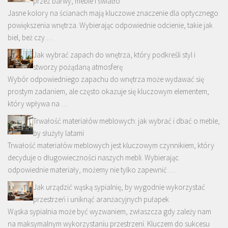
przez barwy, meble i światło
Jasne kolory na ścianach mają kluczowe znaczenie dla optycznego
powiększenia wnętrza. Wybierając odpowiednie odcienie, takie jak
biel, beż czy …
Jak wybrać zapach do wnętrza, który podkreśli styl i
stworzy pożądaną atmosferę
Wybór odpowiedniego zapachu do wnętrza może wydawać się
prostym zadaniem, ale często okazuje się kluczowym elementem,
który wpływa na …
Trwałość materiałów meblowych: jak wybrać i dbać o meble,
by służyły latami
Trwałość materiałów meblowych jest kluczowym czynnikiem, który
decyduje o długowieczności naszych mebli. Wybierając
odpowiednie materiały, możemy nie tylko zapewnić …
Jak urządzić wąską sypialnię, by wygodnie wykorzystać
przestrzeń i uniknąć aranżacyjnych pułapek
Wąska sypialnia może być wyzwaniem, zwłaszcza gdy zależy nam
na maksymalnym wykorzystaniu przestrzeni. Kluczem do sukcesu