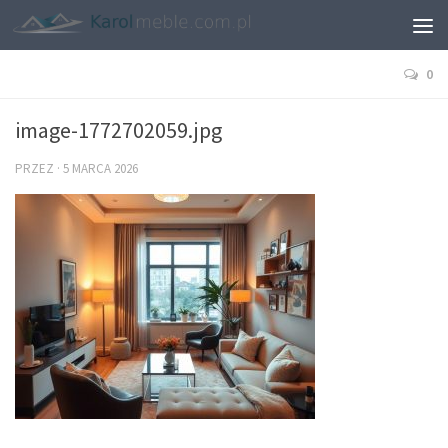
0
image-1772702059.jpg
PRZEZ
·
5 MARCA 2026