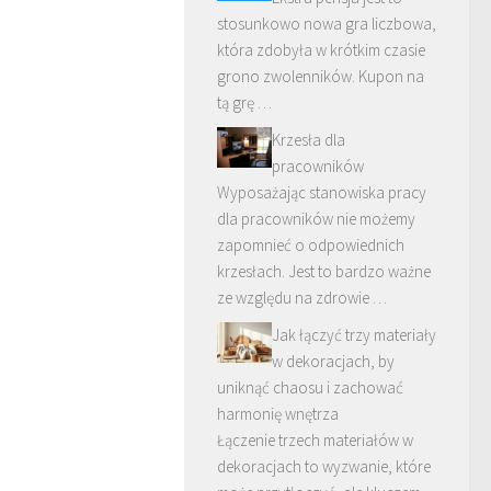
stosunkowo nowa gra liczbowa,
która zdobyła w krótkim czasie
grono zwolenników. Kupon na
tą grę …
Krzesła dla
pracowników
Wyposażając stanowiska pracy
dla pracowników nie możemy
zapomnieć o odpowiednich
krzesłach. Jest to bardzo ważne
ze względu na zdrowie …
Jak łączyć trzy materiały
w dekoracjach, by
uniknąć chaosu i zachować
harmonię wnętrza
Łączenie trzech materiałów w
dekoracjach to wyzwanie, które