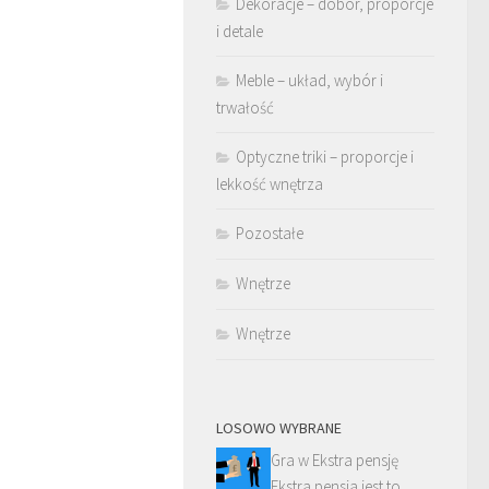
Dekoracje – dobór, proporcje
i detale
Meble – układ, wybór i
trwałość
Optyczne triki – proporcje i
lekkość wnętrza
Pozostałe
Wnętrze
Wnętrze
LOSOWO WYBRANE
Gra w Ekstra pensję
Ekstra pensja jest to