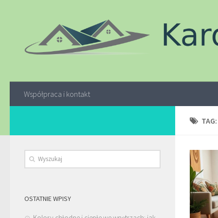
Współpraca i kontakt
TAG
OSTATNIE WPISY
Kolory chłodne i ciepłe we wnętrzach: jak