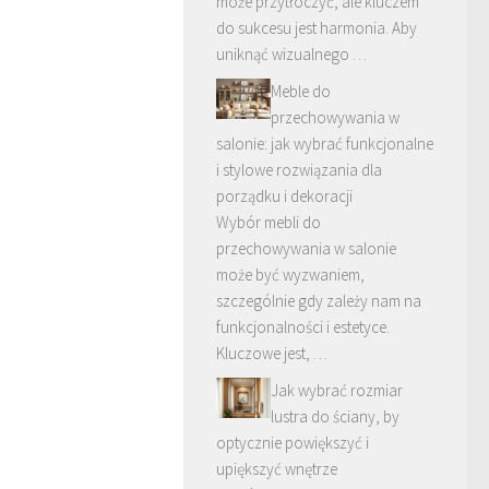
może przytłoczyć, ale kluczem
do sukcesu jest harmonia. Aby
uniknąć wizualnego …
Meble do
przechowywania w
salonie: jak wybrać funkcjonalne
i stylowe rozwiązania dla
porządku i dekoracji
Wybór mebli do
przechowywania w salonie
może być wyzwaniem,
szczególnie gdy zależy nam na
funkcjonalności i estetyce.
Kluczowe jest, …
Jak wybrać rozmiar
lustra do ściany, by
optycznie powiększyć i
upiększyć wnętrze