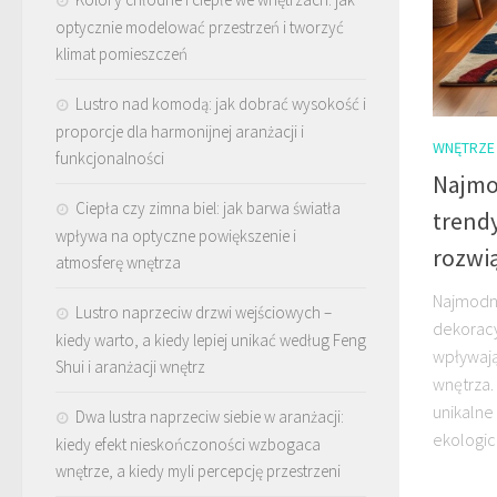
optycznie modelować przestrzeń i tworzyć
klimat pomieszczeń
Lustro nad komodą: jak dobrać wysokość i
proporcje dla harmonijnej aranżacji i
WNĘTRZE
funkcjonalności
Najmo
Ciepła czy zimna biel: jak barwa światła
trendy
wpływa na optyczne powiększenie i
rozwi
atmosferę wnętrza
Najmodni
Lustro naprzeciw drzwi wejściowych –
dekoracyj
kiedy warto, a kiedy lepiej unikać według Feng
wpływają
Shui i aranżacji wnętrz
wnętrza.
unikalne
Dwa lustra naprzeciw siebie w aranżacji:
ekologicz
kiedy efekt nieskończoności wzbogaca
wnętrze, a kiedy myli percepcję przestrzeni