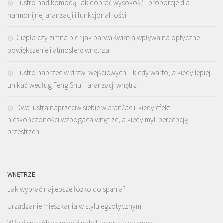
Lustro nad komodą: jak dobrać wysokość i proporcje dla
harmonijnej aranżacji i funkcjonalności
Ciepła czy zimna biel: jak barwa światła wpływa na optyczne
powiększenie i atmosferę wnętrza
Lustro naprzeciw drzwi wejściowych – kiedy warto, a kiedy lepiej
unikać według Feng Shui i aranżacji wnętrz
Dwa lustra naprzeciw siebie w aranżacji: kiedy efekt
nieskończoności wzbogaca wnętrze, a kiedy myli percepcję
przestrzeni
WNĘTRZE
Jak wybrać najlepsze łóżko do spania?
Urządzanie mieszkania w stylu egzotycznym
W jaki sposób wymienić palniki w płycie gazowej