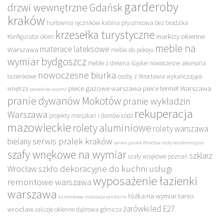
garderoby
drzwi wewnętrzne Gdańsk
kraków
hurtownia ręczników
kabina prysznicowa bez brodzika
krzesełka turystyczne
markizy okienne
Konfigurator okien
meble na
materace lateksowe
Warszawa
meble do pokoju
wymiar bydgoszcz
meble z drewna śląskie
nowoczesne akcesoria
nowoczesne biurka
łazienkowe
osoby z Wrocławia wykańczające
piece gazowe warszawa
piece termet Warszawa
wnętrza
panele do kuchni
pranie dywanów Mokotów
pranie wykładzin
rekuperacja
Warszawa
projekty mieszkań i domów Łódź
mazowieckie
rolety aluminiowe
rolety warszawa
serwis pralek kraków
bielany
serwis pralek Wrocław
stoły konferencyjne
szafy wnękowe na wymiar
szklarz
szafy wnękowe poznań
szkło dekoracyjne do kuchni
usługi
Wrocław
wyposażenie łazienki
remontowe warszawa
warszawa
łóżka na wymiar tanio
Łazienkowa instalacja sanitarna
żarówki led E27
wrocław
żaluzje okienne dąbrowa górnicza