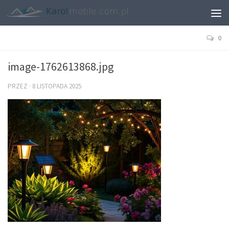
0
image-1762613868.jpg
PRZEZ
·
8 LISTOPADA 2025