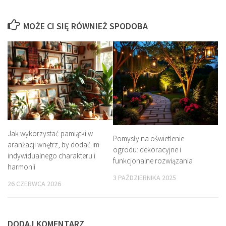
MOŻE CI SIĘ RÓWNIEŻ SPODOBA
Jak wykorzystać pamiątki w
Pomysły na oświetlenie
aranżacji wnętrz, by dodać im
ogrodu: dekoracyjne i
indywidualnego charakteru i
funkcjonalne rozwiązania
harmonii
3 PAŹDZIERNIKA 2025
26 CZERWCA 2026
DODAJ KOMENTARZ