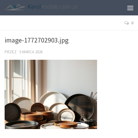
0
image-1772702903.jpg
PRZEZ
·
5 MARCA 2026