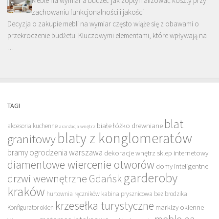
Meble na wymiar a budżet: jak zoptymalizować koszty przy
zachowaniu funkcjonalności i jakości
Decyzja o zakupie mebli na wymiar często wiąże się z obawami o
przekroczenie budżetu. Kluczowymi elementami, które wpływają na
…
TAGI
blat
białe łóżko drewniane
akcesoria kuchenne
aranżacja wnętrz
blaty z konglomeratów
granitowy
bramy ogrodzenia warszawa
dekoracje wnętrz sklep internetowy
diamentowe wiercenie otworów
domy inteligentne
garderoby
drzwi wewnętrzne Gdańsk
kraków
hurtownia ręczników
kabina prysznicowa bez brodzika
krzesełka turystyczne
markizy okienne
Konfigurator okien