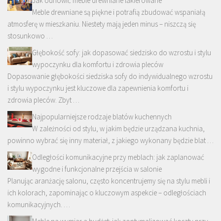
Jak odnowić meble drewniane lakierowane
Meble drewniane są piękne i potrafią zbudować wspaniałą
atmosferę w mieszkaniu. Niestety mają jeden minus – niszczą się
stosunkowo …
Głębokość sofy: jak dopasować siedzisko do wzrostu i stylu
wypoczynku dla komfortu i zdrowia pleców
Dopasowanie głębokości siedziska sofy do indywidualnego wzrostu
i stylu wypoczynku jest kluczowe dla zapewnienia komfortu i
zdrowia pleców. Zbyt …
Najpopularniejsze rodzaje blatów kuchennych
W zależności od stylu, w jakim będzie urządzana kuchnia,
powinno wybrać się inny materiał, z jakiego wykonany będzie blat …
Odległości komunikacyjne przy meblach: jak zaplanować
wygodne i funkcjonalne przejścia w salonie
Planując aranżację salonu, często koncentrujemy się na stylu mebli i
ich kolorach, zapominając o kluczowym aspekcie – odległościach
komunikacyjnych. …