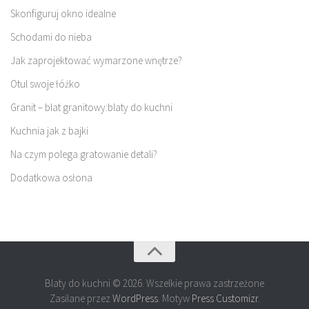
Skonfiguruj okno idealne
Schodami do nieba
Jak zaprojektować wymarzone wnętrze?
Otul swoje łóżko
Granit – blat granitowy:blaty do kuchni
Kuchnia jak z bajki
Na czym polega gratowanie detali?
Dodatkowa osłona
Blaty do kuchni © 2026. Wszelkie prawa zastrzeżone
Zasilane przez
WordPress
. Motyw
Press Customizr
.