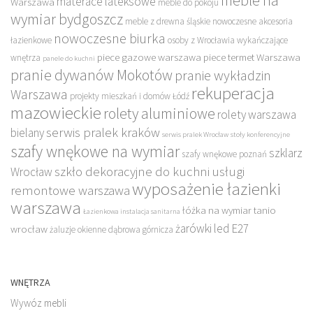
meble na
materace lateksowe
Warszawa
meble do pokoju
wymiar bydgoszcz
meble z drewna śląskie
nowoczesne akcesoria
nowoczesne biurka
łazienkowe
osoby z Wrocławia wykańczające
piece gazowe warszawa
piece termet Warszawa
wnętrza
panele do kuchni
pranie dywanów Mokotów
pranie wykładzin
rekuperacja
Warszawa
projekty mieszkań i domów Łódź
mazowieckie
rolety aluminiowe
rolety warszawa
serwis pralek kraków
bielany
serwis pralek Wrocław
stoły konferencyjne
szafy wnękowe na wymiar
szklarz
szafy wnękowe poznań
szkło dekoracyjne do kuchni
usługi
Wrocław
wyposażenie łazienki
remontowe warszawa
warszawa
łóżka na wymiar tanio
Łazienkowa instalacja sanitarna
żarówki led E27
wrocław
żaluzje okienne dąbrowa górnicza
WNĘTRZA
Wywóz mebli