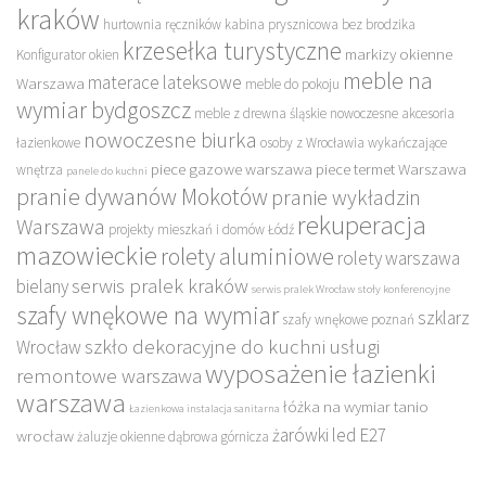
kraków
hurtownia ręczników
kabina prysznicowa bez brodzika
krzesełka turystyczne
markizy okienne
Konfigurator okien
meble na
materace lateksowe
Warszawa
meble do pokoju
wymiar bydgoszcz
meble z drewna śląskie
nowoczesne akcesoria
nowoczesne biurka
łazienkowe
osoby z Wrocławia wykańczające
piece gazowe warszawa
piece termet Warszawa
wnętrza
panele do kuchni
pranie dywanów Mokotów
pranie wykładzin
rekuperacja
Warszawa
projekty mieszkań i domów Łódź
mazowieckie
rolety aluminiowe
rolety warszawa
serwis pralek kraków
bielany
serwis pralek Wrocław
stoły konferencyjne
szafy wnękowe na wymiar
szklarz
szafy wnękowe poznań
szkło dekoracyjne do kuchni
usługi
Wrocław
wyposażenie łazienki
remontowe warszawa
warszawa
łóżka na wymiar tanio
Łazienkowa instalacja sanitarna
żarówki led E27
wrocław
żaluzje okienne dąbrowa górnicza