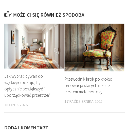
MOŻE CI SIĘ RÓWNIEŻ SPODOBA
Jak wybrać dywan do
Przewodnik krok po kroku:
wąskiego pokoju, by
renowacja starych mebli z
optycznie powiększyć i
efektem metamorfozy
uporządkować przestrzeń
17 PAŹDZIERNIKA 2025
18 LIPCA 2026
DODAJ KOMENTARZ