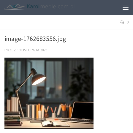
0
image-1762683556.jpg
PRZEZ
·
9 LISTOPADA 2025