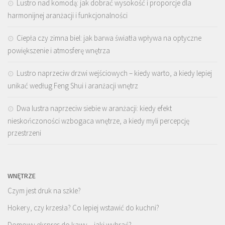
Lustro nad komodą: jak dobrać wysokość i proporcje dla
harmonijnej aranżacji i funkcjonalności
Ciepła czy zimna biel: jak barwa światła wpływa na optyczne
powiększenie i atmosferę wnętrza
Lustro naprzeciw drzwi wejściowych – kiedy warto, a kiedy lepiej
unikać według Feng Shui i aranżacji wnętrz
Dwa lustra naprzeciw siebie w aranżacji: kiedy efekt
nieskończoności wzbogaca wnętrze, a kiedy myli percepcję
przestrzeni
WNĘTRZE
Czym jest druk na szkle?
Hokery, czy krzesła? Co lepiej wstawić do kuchni?
Domowy ekspres do kawy – jaki wybrać?