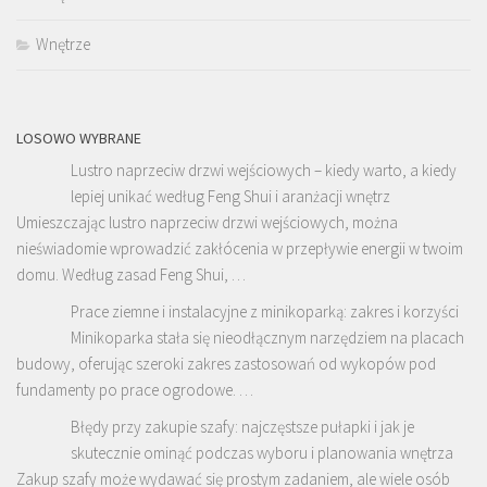
Wnętrze
LOSOWO WYBRANE
Lustro naprzeciw drzwi wejściowych – kiedy warto, a kiedy
lepiej unikać według Feng Shui i aranżacji wnętrz
Umieszczając lustro naprzeciw drzwi wejściowych, można
nieświadomie wprowadzić zakłócenia w przepływie energii w twoim
domu. Według zasad Feng Shui, …
Prace ziemne i instalacyjne z minikoparką: zakres i korzyści
Minikoparka stała się nieodłącznym narzędziem na placach
budowy, oferując szeroki zakres zastosowań od wykopów pod
fundamenty po prace ogrodowe. …
Błędy przy zakupie szafy: najczęstsze pułapki i jak je
skutecznie ominąć podczas wyboru i planowania wnętrza
Zakup szafy może wydawać się prostym zadaniem, ale wiele osób