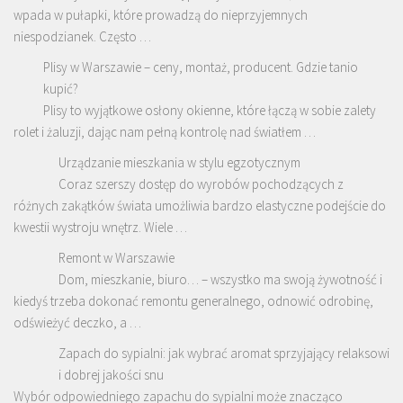
wpada w pułapki, które prowadzą do nieprzyjemnych
niespodzianek. Często …
Plisy w Warszawie – ceny, montaż, producent. Gdzie tanio
kupić?
Plisy to wyjątkowe osłony okienne, które łączą w sobie zalety
rolet i żaluzji, dając nam pełną kontrolę nad światłem …
Urządzanie mieszkania w stylu egzotycznym
Coraz szerszy dostęp do wyrobów pochodzących z
różnych zakątków świata umożliwia bardzo elastyczne podejście do
kwestii wystroju wnętrz. Wiele …
Remont w Warszawie
Dom, mieszkanie, biuro… – wszystko ma swoją żywotność i
kiedyś trzeba dokonać remontu generalnego, odnowić odrobinę,
odświeżyć deczko, a …
Zapach do sypialni: jak wybrać aromat sprzyjający relaksowi
i dobrej jakości snu
Wybór odpowiedniego zapachu do sypialni może znacząco