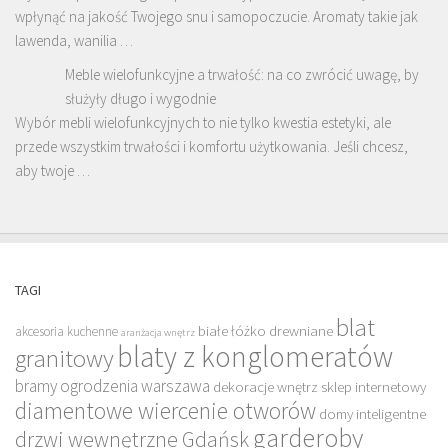
wpłynąć na jakość Twojego snu i samopoczucie. Aromaty takie jak
lawenda, wanilia …
Meble wielofunkcyjne a trwałość: na co zwrócić uwagę, by
służyły długo i wygodnie
Wybór mebli wielofunkcyjnych to nie tylko kwestia estetyki, ale
przede wszystkim trwałości i komfortu użytkowania. Jeśli chcesz,
aby twoje …
TAGI
blat
białe łóżko drewniane
akcesoria kuchenne
aranżacja wnętrz
blaty z konglomeratów
granitowy
bramy ogrodzenia warszawa
dekoracje wnętrz sklep internetowy
diamentowe wiercenie otworów
domy inteligentne
garderoby
drzwi wewnętrzne Gdańsk