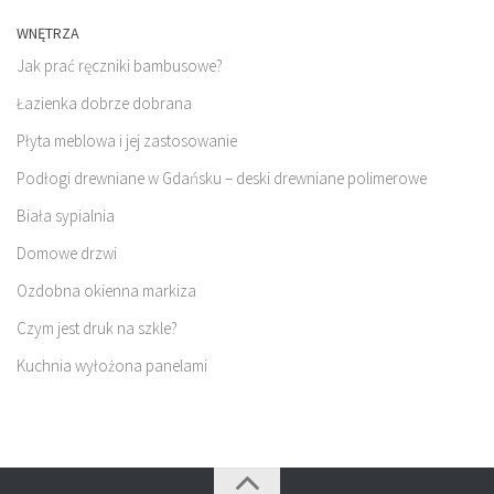
WNĘTRZA
Jak prać ręczniki bambusowe?
Łazienka dobrze dobrana
Płyta meblowa i jej zastosowanie
Podłogi drewniane w Gdańsku – deski drewniane polimerowe
Biała sypialnia
Domowe drzwi
Ozdobna okienna markiza
Czym jest druk na szkle?
Kuchnia wyłożona panelami