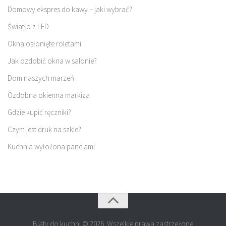
Domowy ekspres do kawy – jaki wybrać?
Światło z LED
Okna osłonięte roletami
Jak ozdobić okna w salonie?
Dom naszych marzeń
Ozdobna okienna markiza
Gdzie kupić ręczniki?
Czym jest druk na szkle?
Kuchnia wyłożona panelami
Blaty do kuchni © 2026. Wszelkie prawa zastrzeżone