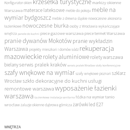
krzesełka turystyczne
markizy okienne
Konfigurator okien
meble na
materace lateksowe
Warszawa
meble do pokoju
wymiar bydgoszcz
meble z drewna śląskie
nowoczesne akcesoria
nowoczesne biurka
łazienkowe
osoby z Wrocławia wykańczające
piece gazowe warszawa
piece termet Warszawa
wnętrza
panele do kuchni
pranie dywanów Mokotów
pranie wykładzin
rekuperacja
Warszawa
projekty mieszkań i domów Łódź
mazowieckie
rolety aluminiowe
rolety warszawa
serwis pralek kraków
bielany
serwis pralek Wrocław
stoły konferencyjne
szafy wnękowe na wymiar
szklarz
szafy wnękowe poznań
szkło dekoracyjne do kuchni
usługi
Wrocław
wyposażenie łazienki
remontowe warszawa
warszawa
łóżka na wymiar tanio
Łazienkowa instalacja sanitarna
żarówki led E27
wrocław
żaluzje okienne dąbrowa górnicza
WNĘTRZA