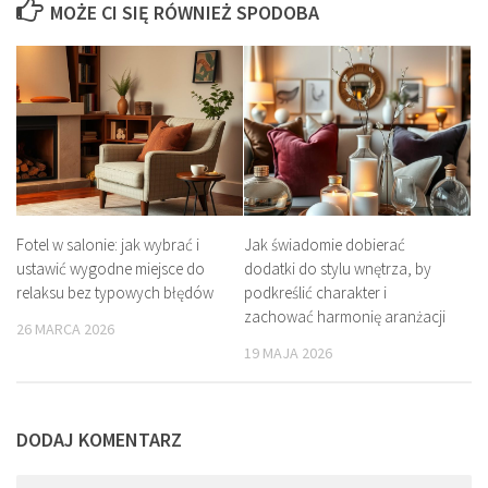
MOŻE CI SIĘ RÓWNIEŻ SPODOBA
Fotel w salonie: jak wybrać i
Jak świadomie dobierać
ustawić wygodne miejsce do
dodatki do stylu wnętrza, by
relaksu bez typowych błędów
podkreślić charakter i
zachować harmonię aranżacji
26 MARCA 2026
19 MAJA 2026
DODAJ KOMENTARZ