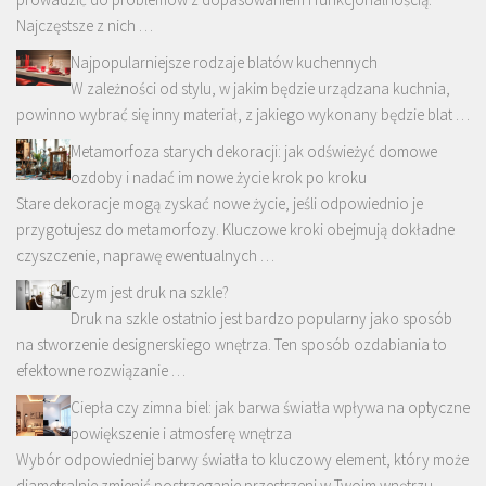
Najczęstsze z nich …
Najpopularniejsze rodzaje blatów kuchennych
W zależności od stylu, w jakim będzie urządzana kuchnia,
powinno wybrać się inny materiał, z jakiego wykonany będzie blat …
Metamorfoza starych dekoracji: jak odświeżyć domowe
ozdoby i nadać im nowe życie krok po kroku
Stare dekoracje mogą zyskać nowe życie, jeśli odpowiednio je
przygotujesz do metamorfozy. Kluczowe kroki obejmują dokładne
czyszczenie, naprawę ewentualnych …
Czym jest druk na szkle?
Druk na szkle ostatnio jest bardzo popularny jako sposób
na stworzenie designerskiego wnętrza. Ten sposób ozdabiania to
efektowne rozwiązanie …
Ciepła czy zimna biel: jak barwa światła wpływa na optyczne
powiększenie i atmosferę wnętrza
Wybór odpowiedniej barwy światła to kluczowy element, który może
diametralnie zmienić postrzeganie przestrzeni w Twoim wnętrzu.