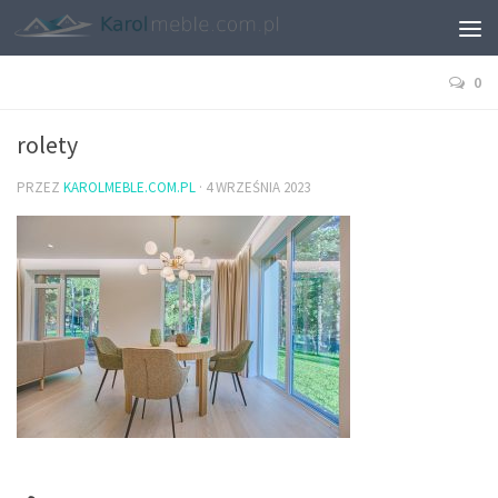
0
rolety
PRZEZ
KAROLMEBLE.COM.PL
·
4 WRZEŚNIA 2023