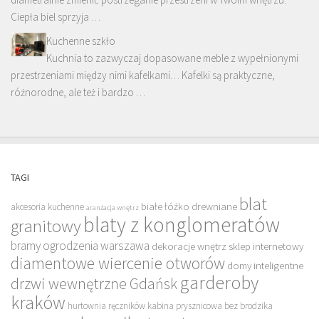
Ciepła biel sprzyja …
Kuchenne szkło
Kuchnia to zazwyczaj dopasowane meble z wypełnionymi
przestrzeniami między nimi kafelkami… Kafelki są praktyczne,
różnorodne, ale też i bardzo …
TAGI
blat
białe łóżko drewniane
akcesoria kuchenne
aranżacja wnętrz
blaty z konglomeratów
granitowy
bramy ogrodzenia warszawa
dekoracje wnętrz sklep internetowy
diamentowe wiercenie otworów
domy inteligentne
garderoby
drzwi wewnętrzne Gdańsk
kraków
hurtownia ręczników
kabina prysznicowa bez brodzika