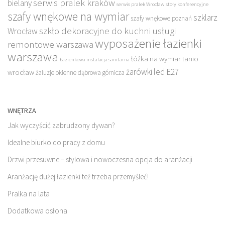
serwis pralek kraków
bielany
serwis pralek Wrocław
stoły konferencyjne
szafy wnękowe na wymiar
szklarz
szafy wnękowe poznań
szkło dekoracyjne do kuchni
usługi
Wrocław
wyposażenie łazienki
remontowe warszawa
warszawa
łóżka na wymiar tanio
Łazienkowa instalacja sanitarna
żarówki led E27
wrocław
żaluzje okienne dąbrowa górnicza
WNĘTRZA
Jak wyczyścić zabrudzony dywan?
Idealne biurko do pracy z domu
Drzwi przesuwne – stylowa i nowoczesna opcja do aranżacji
Aranżację dużej łazienki też trzeba przemyśleć!
Pralka na lata
Dodatkowa osłona