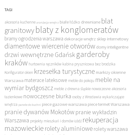
TAGI
blat
białe łóżko drewniane
akcesoria kuchenne
aranżacja wnętrz
blaty z konglomeratów
granitowy
bramy ogrodzenia warszawa
dekoracje wnętrz sklep internetowy
diamentowe wiercenie otworów
domy inteligentne
garderoby
drzwi wewnętrzne Gdańsk
kraków
hurtownia ręczników
kabina prysznicowa bez brodzika
krzesełka turystyczne
markizy okienne
Konfigurator okien
meble na
materace lateksowe
Warszawa
meble do pokoju
wymiar bydgoszcz
meble z drewna śląskie
nowoczesne akcesoria
nowoczesne biurka
łazienkowe
osoby z Wrocławia wykańczające
piece gazowe warszawa
piece termet Warszawa
wnętrza
panele do kuchni
pranie dywanów Mokotów
pranie wykładzin
rekuperacja
Warszawa
projekty mieszkań i domów Łódź
mazowieckie
rolety aluminiowe
rolety warszawa