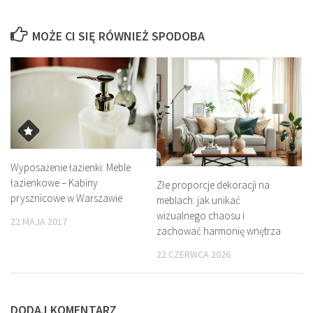
MOŻE CI SIĘ RÓWNIEŻ SPODOBA
Wyposażenie łazienki: Meble
łazienkowe – Kabiny
Złe proporcje dekoracji na
prysznicowe w Warszawie
meblach: jak unikać
wizualnego chaosu i
22 MAJA 2017
zachować harmonię wnętrza
22 CZERWCA 2026
DODAJ KOMENTARZ