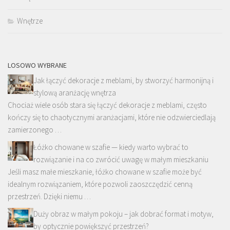
Wnętrze
LOSOWO WYBRANE
Jak łączyć dekoracje z meblami, by stworzyć harmonijną i
stylową aranżację wnętrza
Chociaż wiele osób stara się łączyć dekoracje z meblami, często
kończy się to chaotycznymi aranżacjami, które nie odzwierciedlają
zamierzonego …
Łóżko chowane w szafie — kiedy warto wybrać to
rozwiązanie i na co zwrócić uwagę w małym mieszkaniu
Jeśli masz małe mieszkanie, łóżko chowane w szafie może być
idealnym rozwiązaniem, które pozwoli zaoszczędzić cenną
przestrzeń. Dzięki niemu …
Duży obraz w małym pokoju – jak dobrać format i motyw,
by optycznie powiększyć przestrzeń?