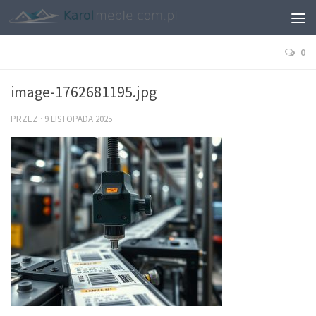
0
image-1762681195.jpg
PRZEZ
·
9 LISTOPADA 2025