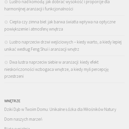
Lustro nad komodą: jak dobrać wysokość i proporcje dla
harmonijnej aranżacji i funkcjonalności
Ciepła czy zimna biel: jak barwa światła wpływa na optyczne
powiększenie i atmosferę wnętrza
Lustro naprzeciw drzwi wejściowych – kiedy warto, a kiedy lepiej
unikać według Feng Shui i aranżacji wnętrz
Dwa lustra naprzeciw siebie w aranżacji: kiedy efekt
nieskończoności wzbogaca wnętrze, a kiedy myli percepcję
przestrzeni
WNĘTRZE
Dziki Dąb w Twoim Domu: Unikalne Łóżka dla Miłośników Natury
Dom naszych marzeń
Biała sypialnia