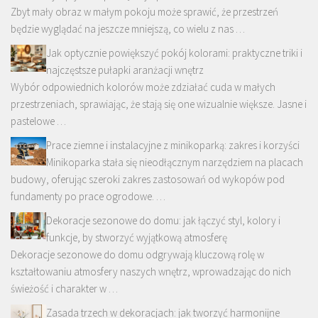
Zbyt mały obraz w małym pokoju może sprawić, że przestrzeń
będzie wyglądać na jeszcze mniejszą, co wielu z nas …
Jak optycznie powiększyć pokój kolorami: praktyczne triki i
najczęstsze pułapki aranżacji wnętrz
Wybór odpowiednich kolorów może zdziałać cuda w małych
przestrzeniach, sprawiając, że stają się one wizualnie większe. Jasne i
pastelowe …
Prace ziemne i instalacyjne z minikoparką: zakres i korzyści
Minikoparka stała się nieodłącznym narzędziem na placach
budowy, oferując szeroki zakres zastosowań od wykopów pod
fundamenty po prace ogrodowe. …
Dekoracje sezonowe do domu: jak łączyć styl, kolory i
funkcje, by stworzyć wyjątkową atmosferę
Dekoracje sezonowe do domu odgrywają kluczową rolę w
kształtowaniu atmosfery naszych wnętrz, wprowadzając do nich
świeżość i charakter w …
Zasada trzech w dekoracjach: jak tworzyć harmonijne