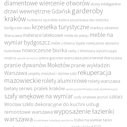
diamentowe wiercenie otworów
domy inteligentne
garderoby
drzwi wewnętrzne Gdańsk
kraków
hurtownia ręczników
kabina prysznicowa bez brodzika
krzesełka turystyczne
markizy okienne
Konfigurator okien
meble na
materace lateksowe
Warszawa
meble do pokoju
wymiar bydgoszcz
meble z drewna śląskie
nowoczesne akcesoria
nowoczesne biurka
łazienkowe
osoby z Wrocławia wykańczające
piece gazowe warszawa
piece termet Warszawa
wnętrza
panele do kuchni
pranie dywanów Mokotów
pranie wykładzin
rekuperacja
Warszawa
projekty mieszkań i domów Łódź
mazowieckie
rolety aluminiowe
rolety warszawa
serwis pralek kraków
bielany
serwis pralek Wrocław
stoły konferencyjne
szafy wnękowe na wymiar
szklarz
szafy wnękowe poznań
szkło dekoracyjne do kuchni
usługi
Wrocław
wyposażenie łazienki
remontowe warszawa
warszawa
łóżka na wymiar tanio
Łazienkowa instalacja sanitarna