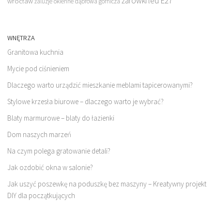
żarówki led E27
wrocław
żaluzje okienne dąbrowa górnicza
WNĘTRZA
Granitowa kuchnia
Mycie pod ciśnieniem
Dlaczego warto urządzić mieszkanie meblami tapicerowanymi?
Stylowe krzesła biurowe – dlaczego warto je wybrać?
Blaty marmurowe – blaty do łazienki
Dom naszych marzeń
Na czym polega gratowanie detali?
Jak ozdobić okna w salonie?
Jak uszyć poszewkę na poduszkę bez maszyny – Kreatywny projekt
DIY dla początkujących