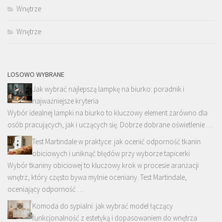
Wnętrze
Wnętrze
LOSOWO WYBRANE
Jak wybrać najlepszą lampkę na biurko: poradnik i
najważniejsze kryteria
Wybór idealnej lampki na biurko to kluczowy element zarówno dla
osób pracujących, jak i uczących się. Dobrze dobrane oświetlenie …
Test Martindale w praktyce: jak ocenić odporność tkanin
obiciowych i uniknąć błędów przy wyborze tapicerki
Wybór tkaniny obiciowej to kluczowy krok w procesie aranżacji
wnętrz, który często bywa mylnie oceniany. Test Martindale,
oceniający odporność …
Komoda do sypialni: jak wybrać model łączący
funkcjonalność z estetyką i dopasowaniem do wnętrza