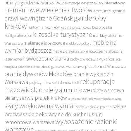
bramy ogrodzenia warszawa
dekoracje wnętrz sklep internetowy
diamentowe wiercenie otworów
domy inteligentne
garderoby
drzwi wewnętrzne Gdańsk
kraków
hurtownia ręczników
kabina prysznicowa bez brodzika
krzesełka turystyczne
markizy okienne
Konfigurator okien
meble na
materace lateksowe
Warszawa
meble do pokoju
wymiar bydgoszcz
meble z drewna śląskie
nowoczesne akcesoria
nowoczesne biurka
łazienkowe
osoby z Wrocławia wykańczające
piece gazowe warszawa
piece termet Warszawa
wnętrza
panele do kuchni
pranie dywanów Mokotów
pranie wykładzin
rekuperacja
Warszawa
projekty mieszkań i domów Łódź
mazowieckie
rolety aluminiowe
rolety warszawa
serwis pralek kraków
bielany
serwis pralek Wrocław
stoły konferencyjne
szafy wnękowe na wymiar
szklarz
szafy wnękowe poznań
szkło dekoracyjne do kuchni
usługi
Wrocław
wyposażenie łazienki
remontowe warszawa
warszawa
łóżka na wymiar tanio
Łazienkowa instalacja sanitarna