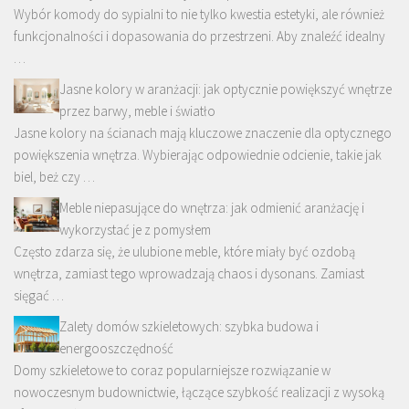
Wybór komody do sypialni to nie tylko kwestia estetyki, ale również
funkcjonalności i dopasowania do przestrzeni. Aby znaleźć idealny
…
Jasne kolory w aranżacji: jak optycznie powiększyć wnętrze
przez barwy, meble i światło
Jasne kolory na ścianach mają kluczowe znaczenie dla optycznego
powiększenia wnętrza. Wybierając odpowiednie odcienie, takie jak
biel, beż czy …
Meble niepasujące do wnętrza: jak odmienić aranżację i
wykorzystać je z pomysłem
Często zdarza się, że ulubione meble, które miały być ozdobą
wnętrza, zamiast tego wprowadzają chaos i dysonans. Zamiast
sięgać …
Zalety domów szkieletowych: szybka budowa i
energooszczędność
Domy szkieletowe to coraz popularniejsze rozwiązanie w
nowoczesnym budownictwie, łączące szybkość realizacji z wysoką