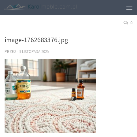
0
image-1762683376.jpg
PRZEZ
·
9 LISTOPADA 2025