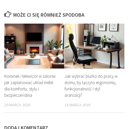
MOŻE CI SIĘ RÓWNIEŻ SPODOBA
Kominek i telewizor w salonie:
Jak wybrać biurko do pracy w
jak zaplanować układ mebli
domu, by łączyło ergonomię,
dla komfortu, stylu i
funkcjonalność i styl
bezpieczeństwa
aranżacji?
29 MARCA 2026
18 MARCA 2026
DODAJ KOMENTARZ