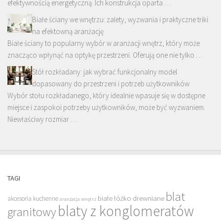
efektywnością energetyczną. Ich konstrukcja oparta …
Białe ściany we wnętrzu: zalety, wyzwania i praktyczne triki
na efektowną aranżację
Białe ściany to popularny wybór w aranżacji wnętrz, który może
znacząco wpłynąć na optykę przestrzeni. Oferują one nie tylko …
Stół rozkładany: jak wybrać funkcjonalny model
dopasowany do przestrzeni i potrzeb użytkowników
Wybór stołu rozkładanego, który idealnie wpasuje się w dostępne
miejsce i zaspokoi potrzeby użytkowników, może być wyzwaniem.
Niewłaściwy rozmiar …
TAGI
blat
białe łóżko drewniane
akcesoria kuchenne
aranżacja wnętrz
blaty z konglomeratów
granitowy